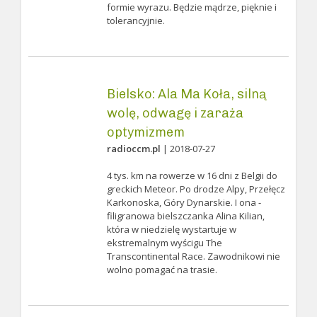
formie wyrazu. Będzie mądrze, pięknie i
tolerancyjnie.
Bielsko: Ala Ma Koła, silną
wolę, odwagę i zaraża
optymizmem
radioccm.pl
| 2018-07-27
4 tys. km na rowerze w 16 dni z Belgii do
greckich Meteor. Po drodze Alpy, Przełęcz
Karkonoska, Góry Dynarskie. I ona -
filigranowa bielszczanka Alina Kilian,
która w niedzielę wystartuje w
ekstremalnym wyścigu The
Transcontinental Race. Zawodnikowi nie
wolno pomagać na trasie.