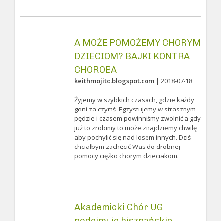
A MOŻE POMOŻEMY CHORYM
DZIECIOM? BAJKI KONTRA
CHOROBA
keithmojito.blogspot.com
| 2018-07-18
Żyjemy w szybkich czasach, gdzie każdy
goni za czymś. Egzystujemy w strasznym
pędzie i czasem powinniśmy zwolnić a gdy
już to zrobimy to może znajdziemy chwilę
aby pochylić się nad losem innych. Dziś
chciałbym zachęcić Was do drobnej
pomocy ciężko chorym dzieciakom.
Akademicki Chór UG
podejmuje hiszpańskie