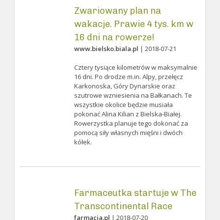
Zwariowany plan na
wakacje. Prawie 4 tys. km w
16 dni na rowerze!
www.bielsko.biala.pl
| 2018-07-21
Cztery tysiące kilometrów w maksymalnie
16 dni. Po drodze m.in. Alpy, przełęcz
Karkonoska, Góry Dynarskie oraz
szutrowe wzniesienia na Bałkanach. Te
wszystkie okolice będzie musiała
pokonać Alina Kilian z Bielska-Białej.
Rowerzystka planuje tego dokonać za
pomocą siły własnych mięśni i dwóch
kółek.
Farmaceutka startuje w The
Transcontinental Race
farmacja.pl
| 2018-07-20