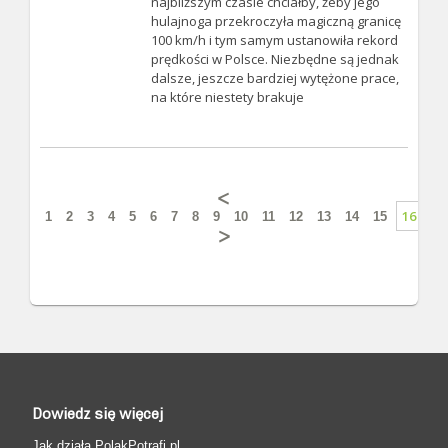
najbliższym czasie chciałby, żeby jego
hulajnoga przekroczyła magiczną granicę
100 km/h i tym samym ustanowiła rekord
prędkości w Polsce. Niezbędne są jednak
dalsze, jeszcze bardziej wytężone prace,
na które niestety brakuje
16
1
2
3
4
5
6
7
8
9
10
11
12
13
14
15
17
Dowiedz się więcej
Jak działa PolakPotrafi.pl