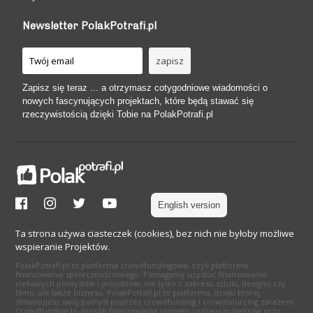
Newsletter PolakPotrafi.pl
Zapisz się teraz ... a otrzymasz cotygodniowe wiadomości o
nowych fascynujących projektach, które będą stawać się
rzeczywistością dzięki Tobie na PolakPotrafi.pl
English version
Ta strona używa ciasteczek (cookies), bez nich nie byłoby możliwe
wspieranie Projektów.
PolakPotrafi.pl to platforma crowdfundingowa, czyli platforma
finansowania społecznościowego. Pomagamy uzyskać finansowanie
ciekawych pomysłów i projektów, nie tylko z zakresu sztuki, designu czy
filmu, ale także biznesu. PolakPotrafi.pl to platforma, dzięki której
sfinansujesz swój pomysł poprzez crowdfunding i crowdsourcing zarazem.
Crowdfunding to sposób finansowania różnego rodzaju projektów przy