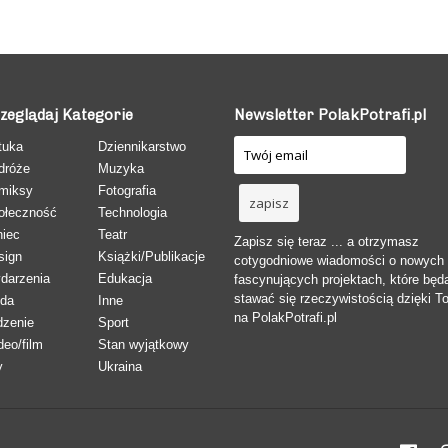
zeglądaj Kategorie
Newsletter PolakPotrafi.pl
tuka
Dziennikarstwo
dróże
Muzyka
miksy
Fotografia
ołeczność
Technologia
niec
Teatr
Zapisz się teraz ... a otrzymasz
sign
Książki/Publikacje
cotygodniowe wiadomości o nowych
darzenia
Edukacja
fascynujących projektach, które będ
stawać się rzeczywistością dzięki T
da
Inne
na PolakPotrafi.pl
dzenie
Sport
deo/film
Stan wyjątkowy
y
Ukraina