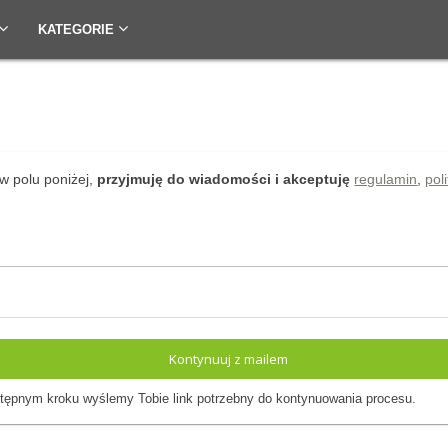
KATEGORIE
w polu poniżej,
przyjmuję do wiadomości i akceptuję
regulamin
,
pol
Kontynuuj z mailem
ępnym kroku wyślemy Tobie link potrzebny do kontynuowania procesu.