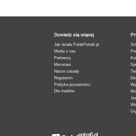
Dowiedz się więcej
Pr
Jak działa PolakPotrafi.pl
Sz
Media o nas
Po
Partnerzy
Ko
Mecenasi
Sp
Nasze zasady
Ta
Regulamin
De
Polityka prywatności
Wy
Dla mediów
Mo
Je
Wi
Gr