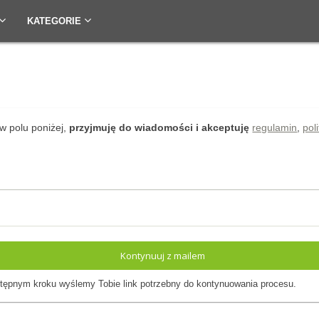
KATEGORIE
w polu poniżej,
przyjmuję do wiadomości i akceptuję
regulamin
,
pol
Kontynuuj z mailem
ępnym kroku wyślemy Tobie link potrzebny do kontynuowania procesu.