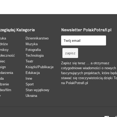
zeglądaj Kategorie
Newsletter PolakPotrafi.pl
tuka
Dziennikarstwo
dróże
Muzyka
miksy
Fotografia
ołeczność
Technologia
niec
Teatr
Zapisz się teraz ... a otrzymasz
sign
Książki/Publikacje
cotygodniowe wiadomości o nowych
darzenia
Edukacja
fascynujących projektach, które będ
stawać się rzeczywistością dzięki T
da
Inne
na PolakPotrafi.pl
dzenie
Sport
deo/film
Stan wyjątkowy
y
Ukraina