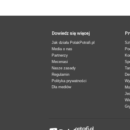
Dowiedz się więcej
Pr
Jak działa PolakPotrafi.pl
Sz
Media o nas
Po
Partnerzy
Ko
Mecenasi
Sp
Nasze zasady
Ta
Regulamin
De
Polityka prywatności
Wy
Dla mediów
Mo
Je
Wi
Gr