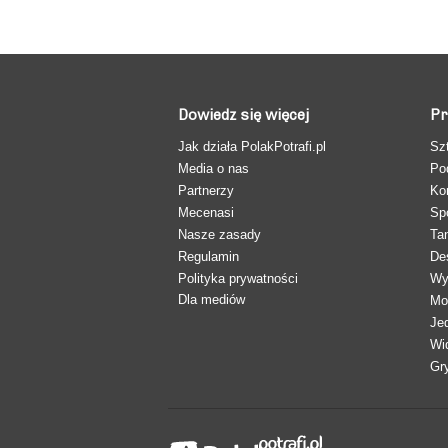
Dowiedz się więcej
Pr
Jak działa PolakPotrafi.pl
Sz
Media o nas
Po
Partnerzy
Ko
Mecenasi
Sp
Nasze zasady
Ta
Regulamin
De
Polityka prywatności
Wy
Dla mediów
Mo
Je
Wi
Gr