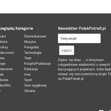
zeglądaj Kategorie
Newsletter PolakPotrafi.pl
tuka
Dziennikarstwo
dróże
Muzyka
miksy
Fotografia
ołeczność
Technologia
niec
Teatr
Zapisz się teraz ... a otrzymasz
sign
Książki/Publikacje
cotygodniowe wiadomości o nowych
darzenia
Edukacja
fascynujących projektach, które będ
stawać się rzeczywistością dzięki T
da
Inne
na PolakPotrafi.pl
dzenie
Sport
deo/film
Stan wyjątkowy
y
Ukraina