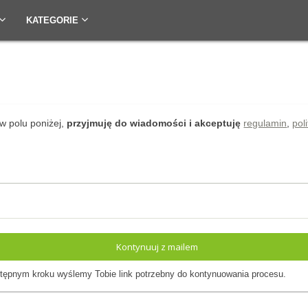
KATEGORIE
w polu poniżej,
przyjmuję do wiadomości i akceptuję
regulamin
,
pol
Kontynuuj z mailem
ępnym kroku wyślemy Tobie link potrzebny do kontynuowania procesu.