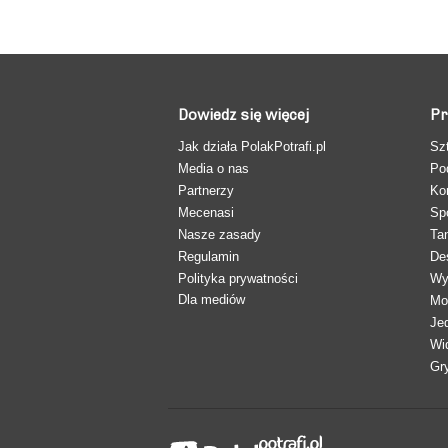
Dowiedz się więcej
Pr
Jak działa PolakPotrafi.pl
Sz
Media o nas
Po
Partnerzy
Ko
Mecenasi
Sp
Nasze zasady
Ta
Regulamin
De
Polityka prywatności
Wy
Dla mediów
Mo
Je
Wi
Gr