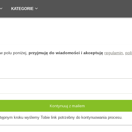
KATEGORIE
w polu poniżej,
przyjmuję do wiadomości i akceptuję
regulamin
,
pol
Kontynuuj z mailem
ępnym kroku wyślemy Tobie link potrzebny do kontynuowania procesu.