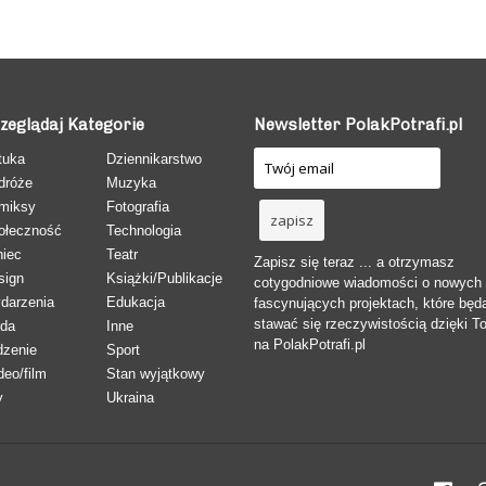
zeglądaj Kategorie
Newsletter PolakPotrafi.pl
tuka
Dziennikarstwo
dróże
Muzyka
miksy
Fotografia
ołeczność
Technologia
niec
Teatr
Zapisz się teraz ... a otrzymasz
sign
Książki/Publikacje
cotygodniowe wiadomości o nowych
darzenia
Edukacja
fascynujących projektach, które będ
stawać się rzeczywistością dzięki T
da
Inne
na PolakPotrafi.pl
dzenie
Sport
deo/film
Stan wyjątkowy
y
Ukraina