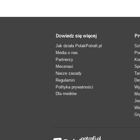
Dowiedz się więcej
Pr
Jak działa PolakPotrafi.pl
Sz
Media o nas
Po
Partnerzy
Ko
Mecenasi
Sp
Nasze zasady
Ta
Regulamin
De
Polityka prywatności
Wy
Dla mediów
Mo
Je
Wi
Gr