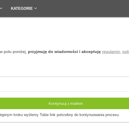
KATEGORIE
w polu poniżej,
przyjmuję do wiadomości i akceptuję
regulamin
,
pol
Kontynuuj z mailem
ępnym kroku wyślemy Tobie link potrzebny do kontynuowania procesu.