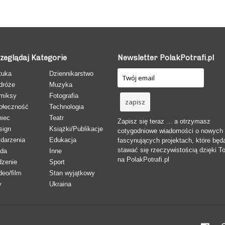
zeglądaj Kategorie
Newsletter PolakPotrafi.pl
tuka
Dziennikarstwo
dróże
Muzyka
miksy
Fotografia
ołeczność
Technologia
niec
Teatr
Zapisz się teraz ... a otrzymasz
sign
Książki/Publikacje
cotygodniowe wiadomości o nowych
darzenia
Edukacja
fascynujących projektach, które będ
stawać się rzeczywistością dzięki T
da
Inne
na PolakPotrafi.pl
dzenie
Sport
deo/film
Stan wyjątkowy
y
Ukraina