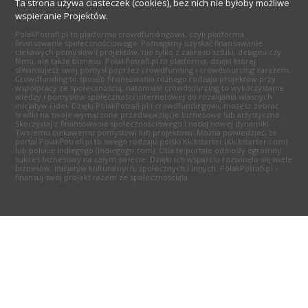
Ta strona używa ciasteczek (cookies), bez nich nie byłoby możliwe
wspieranie Projektów.
PolakPotrafi.pl to platforma crowdfundingowa, czyli platforma
finansowania społecznościowego. Pomagamy uzyskać finansowanie
ciekawych pomysłów i projektów, nie tylko z zakresu sztuki, designu czy
filmu, ale także biznesu. PolakPotrafi.pl to platforma, dzięki której
sfinansujesz swój pomysł poprzez crowdfunding i crowdsourcing zarazem.
Crowdfunding to sposób finansowania różnego rodzaju projektów przy
współpracy ze społecznością, natomiast crowdsourcing to wykorzystanie
wiedzy i pomysłów społeczności internetowej do rozwijania własnych
inicjatyw i idei. Dzięki PolakPotrafi.pl i crowdfundingowi, możesz zebrać
środki na swoje wymarzone przedsięwzięcie biznesowe lub artystyczne.
Skorzystaj z finansowania społecznościowego i nadaj nowej dynamiki
Twojemu ciekawemu pomysłowi lub projektowi. Można powiedzieć, że
portal PolakPotrafi.pl to swego rodzaju polski Kickstarter (Kickstarter.com)
lub polskie Indiegogo (Indiegogo.com). Oba te portale odniosły ogromny
sukces biznesowy na całym świecie. Dzięki ich wsparciu rozwinęło się wiele
biznesów, inicjatyw kulturalnych, społecznych i innych. PolakPotrafi.pl -
finansuj swój projekt razem ze społecznością!a