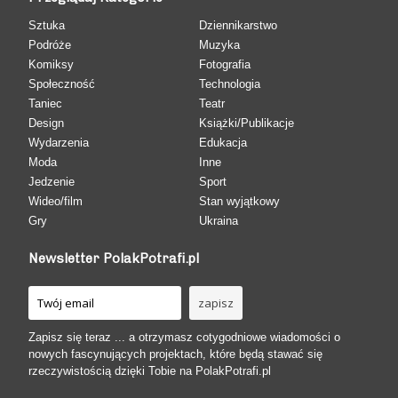
Sztuka
Dziennikarstwo
Podróże
Muzyka
Komiksy
Fotografia
Społeczność
Technologia
Taniec
Teatr
Design
Książki/Publikacje
Wydarzenia
Edukacja
Moda
Inne
Jedzenie
Sport
Wideo/film
Stan wyjątkowy
Gry
Ukraina
Newsletter PolakPotrafi.pl
Zapisz się teraz ... a otrzymasz cotygodniowe wiadomości o
nowych fascynujących projektach, które będą stawać się
rzeczywistością dzięki Tobie na PolakPotrafi.pl