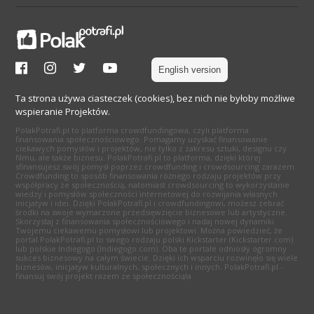
English version
Ta strona używa ciasteczek (cookies), bez nich nie byłoby możliwe
wspieranie Projektów.
PolakPotrafi.pl to platforma crowdfundingowa, czyli platforma
finansowania społecznościowego. Pomagamy uzyskać finansowanie
ciekawych pomysłów i projektów, nie tylko z zakresu sztuki, designu czy
filmu, ale także biznesu. PolakPotrafi.pl to platforma, dzięki której
sfinansujesz swój pomysł poprzez crowdfunding i crowdsourcing zarazem.
Crowdfunding to sposób finansowania różnego rodzaju projektów przy
współpracy ze społecznością, natomiast crowdsourcing to wykorzystanie
wiedzy i pomysłów społeczności internetowej do rozwijania własnych
inicjatyw i idei. Dzięki PolakPotrafi.pl i crowdfundingowi, możesz zebrać
środki na swoje wymarzone przedsięwzięcie biznesowe lub artystyczne.
Skorzystaj z finansowania społecznościowego i nadaj nowej dynamiki
Twojemu ciekawemu pomysłowi lub projektowi. Można powiedzieć, że
portal PolakPotrafi.pl to swego rodzaju polski Kickstarter (Kickstarter.com)
lub polskie Indiegogo (Indiegogo.com). Oba te portale odniosły ogromny
sukces biznesowy na całym świecie. Dzięki ich wsparciu rozwinęło się wiele
biznesów, inicjatyw kulturalnych, społecznych i innych. PolakPotrafi.pl -
finansuj swój projekt razem ze społecznością!a