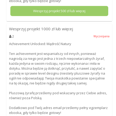
ebooka, gdy tylko będzie gotowy!
Wesprzyj projekt
500
zł lub więcej
Wesprzyj projekt
1000
zł lub więcej
2
Wyczerpana
Achievement Unlocked: Mądrość Natury
Ten achievement jest wspanialszy od innych, ponieważ
nagrodą za niego jest jedna z trzech niepowtarzalnych żyraf,
każda jedyna w swoim rodzaju, ręcznie wykonana i miła w
dotyku. Można będzie ją dotknąć, przytulić, a nawet zapytać o
poradę w sprawie level designu (niestety pluszowe żyrafy na
ogół nie odpowiadają). Twoja maskotka powstanie specjalnie
na tę okazję, nie będzie nigdy drugiej takiej samej.
Pluszową żyrafę prześlemy pod wskazany przez Ciebie adres,
również poza Polską.
Dodatkowo pod Twój adres email prześlemy pełny egzemplarz
ebooka, gdy tylko będzie gotowy!