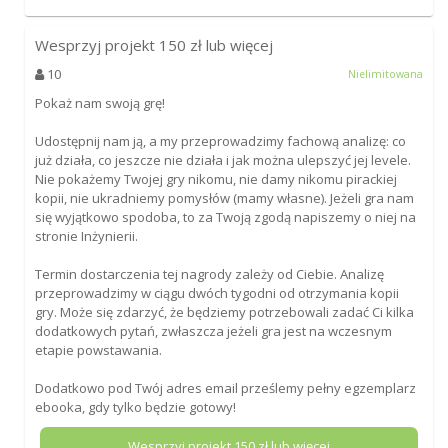
Wesprzyj projekt
150
zł lub więcej
10
Nielimitowana
Pokaż nam swoją grę!
Udostępnij nam ją, a my przeprowadzimy fachową analizę: co
już działa, co jeszcze nie działa i jak można ulepszyć jej levele.
Nie pokażemy Twojej gry nikomu, nie damy nikomu pirackiej
kopii, nie ukradniemy pomysłów (mamy własne). Jeżeli gra nam
się wyjątkowo spodoba, to za Twoją zgodą napiszemy o niej na
stronie Inżynierii.
Termin dostarczenia tej nagrody zależy od Ciebie. Analizę
przeprowadzimy w ciągu dwóch tygodni od otrzymania kopii
gry. Może się zdarzyć, że będziemy potrzebowali zadać Ci kilka
dodatkowych pytań, zwłaszcza jeżeli gra jest na wczesnym
etapie powstawania.
Dodatkowo pod Twój adres email prześlemy pełny egzemplarz
ebooka, gdy tylko będzie gotowy!
Wesprzyj projekt
150
zł lub więcej