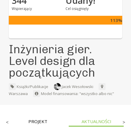
344
Udany!
Wspierający
Cel osiągnięty
113%
Inżynieria gier.
Level design dla
początkujących
Książki/Publikacje
Jacek Wesołowski
Warszawa
Model finansowania: "wszystko albo nic"
PROJEKT
AKTUALNOŚCI
<
>