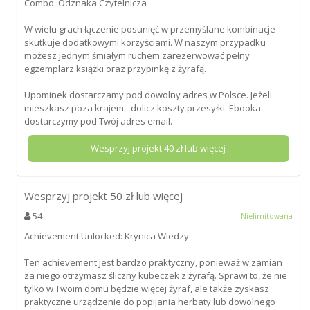
Combo: Odznaka Czytelnicza
W wielu grach łączenie posunięć w przemyślane kombinacje
skutkuje dodatkowymi korzyściami. W naszym przypadku
możesz jednym śmiałym ruchem zarezerwować pełny
egzemplarz książki oraz przypinkę z żyrafą.
Upominek dostarczamy pod dowolny adres w Polsce. Jeżeli
mieszkasz poza krajem - dolicz koszty przesyłki. Ebooka
dostarczymy pod Twój adres email.
Wesprzyj projekt
40
zł lub więcej
Wesprzyj projekt
50
zł lub więcej
54
Nielimitowana
Achievement Unlocked: Krynica Wiedzy
Ten achievement jest bardzo praktyczny, ponieważ w zamian
za niego otrzymasz śliczny kubeczek z żyrafą. Sprawi to, że nie
tylko w Twoim domu będzie więcej żyraf, ale także zyskasz
praktyczne urządzenie do popijania herbaty lub dowolnego