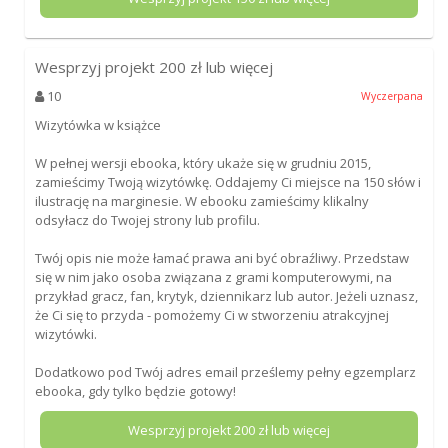
Wesprzyj projekt
200
zł lub więcej
10
Wyczerpana
Wizytówka w książce
W pełnej wersji ebooka, który ukaże się w grudniu 2015,
zamieścimy Twoją wizytówkę. Oddajemy Ci miejsce na 150 słów i
ilustrację na marginesie. W ebooku zamieścimy klikalny
odsyłacz do Twojej strony lub profilu.
Twój opis nie może łamać prawa ani być obraźliwy. Przedstaw
się w nim jako osoba związana z grami komputerowymi, na
przykład gracz, fan, krytyk, dziennikarz lub autor. Jeżeli uznasz,
że Ci się to przyda - pomożemy Ci w stworzeniu atrakcyjnej
wizytówki.
Dodatkowo pod Twój adres email prześlemy pełny egzemplarz
ebooka, gdy tylko będzie gotowy!
Wesprzyj projekt
200
zł lub więcej