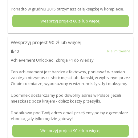
Ponadto w grudniu 2015 otrzymasz całą książkę w komplecie.
Wesprzyj projekt
60
zł lub więcej
Wesprzyj projekt
90
zł lub więcej
40
Nielimitowana
Achievement Unlocked: Zbroja +1 do Wiedzy
Ten achievement jest bardzo efektowny, ponieważ w zamian
za niego otrzymasz t-shirt: męski lub damski, w wybranym przez
Ciebie rozmiarze, wyposażony w wizerunek żyrafy i maksymę.
Upominek dostarczamy pod dowolny adres w Polsce. Jeżeli
mieszkasz poza krajem - dolicz koszty przesyłki.
Dodatkowo pod Twój adres email prześlemy pełny egzemplarz
ebooka, gdy tylko będzie gotowy!
Wesprzyj projekt
90
zł lub więcej