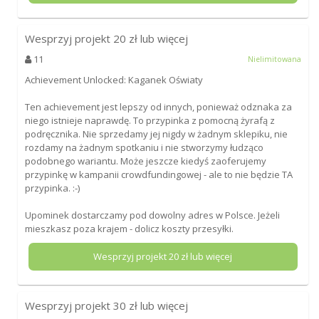
Wesprzyj projekt
20
zł lub więcej
11
Nielimitowana
Achievement Unlocked: Kaganek Oświaty
Ten achievement jest lepszy od innych, ponieważ odznaka za
niego istnieje naprawdę. To przypinka z pomocną żyrafą z
podręcznika. Nie sprzedamy jej nigdy w żadnym sklepiku, nie
rozdamy na żadnym spotkaniu i nie stworzymy łudząco
podobnego wariantu. Może jeszcze kiedyś zaoferujemy
przypinkę w kampanii crowdfundingowej - ale to nie będzie TA
przypinka. :-)
Upominek dostarczamy pod dowolny adres w Polsce. Jeżeli
mieszkasz poza krajem - dolicz koszty przesyłki.
Wesprzyj projekt
20
zł lub więcej
Wesprzyj projekt
30
zł lub więcej