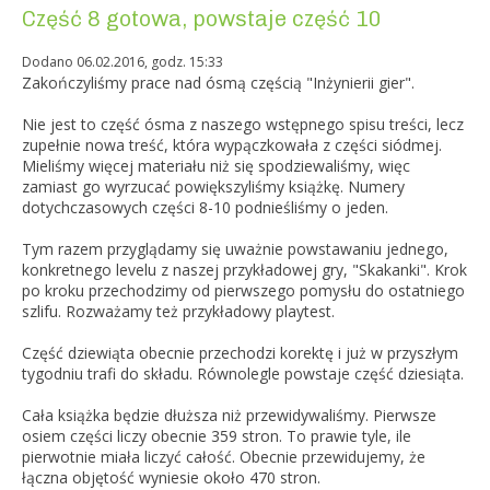
Część 8 gotowa, powstaje część 10
Dodano 06.02.2016, godz. 15:33
Zakończyliśmy prace nad ósmą częścią "Inżynierii gier".
Nie jest to część ósma z naszego wstępnego spisu treści, lecz
zupełnie nowa treść, która wypączkowała z części siódmej.
Mieliśmy więcej materiału niż się spodziewaliśmy, więc
zamiast go wyrzucać powiększyliśmy książkę. Numery
dotychczasowych części 8-10 podnieśliśmy o jeden.
Tym razem przyglądamy się uważnie powstawaniu jednego,
konkretnego levelu z naszej przykładowej gry, "Skakanki". Krok
po kroku przechodzimy od pierwszego pomysłu do ostatniego
szlifu. Rozważamy też przykładowy playtest.
Część dziewiąta obecnie przechodzi korektę i już w przyszłym
tygodniu trafi do składu. Równolegle powstaje część dziesiąta.
Cała książka będzie dłuższa niż przewidywaliśmy. Pierwsze
osiem części liczy obecnie 359 stron. To prawie tyle, ile
pierwotnie miała liczyć całość. Obecnie przewidujemy, że
łączna objętość wyniesie około 470 stron.