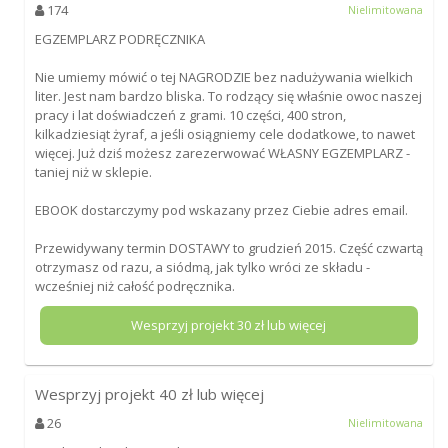
174
Nielimitowana
EGZEMPLARZ PODRĘCZNIKA
Nie umiemy mówić o tej NAGRODZIE bez nadużywania wielkich
liter. Jest nam bardzo bliska. To rodzący się właśnie owoc naszej
pracy i lat doświadczeń z grami. 10 części, 400 stron,
kilkadziesiąt żyraf, a jeśli osiągniemy cele dodatkowe, to nawet
więcej. Już dziś możesz zarezerwować WŁASNY EGZEMPLARZ -
taniej niż w sklepie.
EBOOK dostarczymy pod wskazany przez Ciebie adres email.
Przewidywany termin DOSTAWY to grudzień 2015. Część czwartą
otrzymasz od razu, a siódmą, jak tylko wróci ze składu -
wcześniej niż całość podręcznika.
Wesprzyj projekt
30
zł lub więcej
Wesprzyj projekt
40
zł lub więcej
26
Nielimitowana