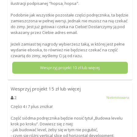
ilustracji podpisanej "hopsa, hopsa".
Podobnie jak wszystkie pozostałe części podręcznika, ta będzie
zamieszczona w pełnej wersji. Jednak nie musisz na nią czekać
do zimy. Jest już gotowa i czeka na Ciebie! Dostarczymy ją pod
wskazany przez Ciebie adres email.
Jeżeli zamiast tej nagrody wybierzesz taką, w której jest pełne
wydanie ebooka, to również nie będziesz czekać na część
czwartą do zimy, wyślemy Ci ją od razu.
Wesprzyj projekt
10
zł lub więcej
Wesprzyj projekt
15
zł lub więcej
2
Nielimitowana
Części 4 i 7 plus zniżka!
Część siódma podręcznika będzie nosić tytuł „Budowa levelu
krok po kroku”. Dowiesz się z niej:
- jak budować level, żeby się w tym nie pogubić,
- czym się różni vertical slice od horizontal development,