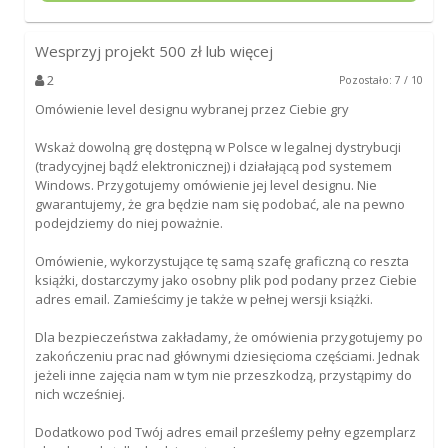
Wesprzyj projekt
500
zł lub więcej
2
Pozostało: 7 / 10
Omówienie level designu wybranej przez Ciebie gry
Wskaż dowolną grę dostępną w Polsce w legalnej dystrybucji
(tradycyjnej bądź elektronicznej) i działającą pod systemem
Windows. Przygotujemy omówienie jej level designu. Nie
gwarantujemy, że gra będzie nam się podobać, ale na pewno
podejdziemy do niej poważnie.
Omówienie, wykorzystujące tę samą szafę graficzną co reszta
książki, dostarczymy jako osobny plik pod podany przez Ciebie
adres email. Zamieścimy je także w pełnej wersji książki.
Dla bezpieczeństwa zakładamy, że omówienia przygotujemy po
zakończeniu prac nad głównymi dziesięcioma częściami. Jednak
jeżeli inne zajęcia nam w tym nie przeszkodzą, przystąpimy do
nich wcześniej.
Dodatkowo pod Twój adres email prześlemy pełny egzemplarz