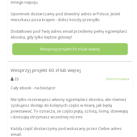
innego napoju.
Upominek dostarczamy pod dowolny adres w Polsce. Jeżeli
mieszkasz poza krajem - dolicz koszty przesyłki.
Dodatkowo pod Twój adres email prześlemy pełny egzemplarz
ebooka, gdy tylko będzie gotowy!
Wesprzyj projekt
50
zł lub więcej
Wesprzyj projekt
60
zł lub więcej
33
Nielimitowana
Cały ebook - na bieżąco!
Nie tylko rezerwujesz własny egzemplarz ebooka, ale również
zyskujesz dostęp do kolejnych części w miarę, jak będą
powstawać. To oznacza, że części piątą, szóstą, ósmą, dziewiątą
i dziesiątą otrzymasz wcześniej niż inni.
Każdą część dostarczymy pod wskazany przez Ciebie adres
email.