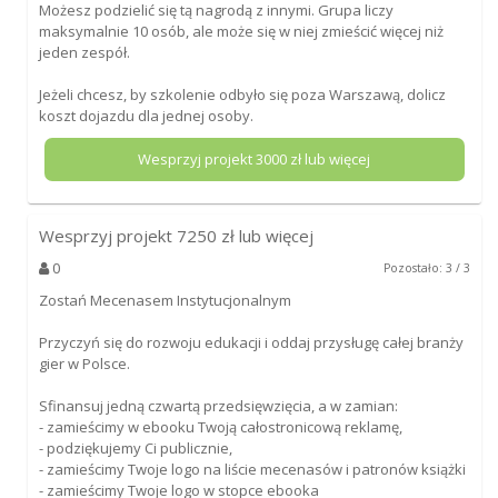
Możesz podzielić się tą nagrodą z innymi. Grupa liczy
maksymalnie 10 osób, ale może się w niej zmieścić więcej niż
jeden zespół.
Jeżeli chcesz, by szkolenie odbyło się poza Warszawą, dolicz
koszt dojazdu dla jednej osoby.
Wesprzyj projekt
3000
zł lub więcej
Wesprzyj projekt
7250
zł lub więcej
0
Pozostało: 3 / 3
Zostań Mecenasem Instytucjonalnym
Przyczyń się do rozwoju edukacji i oddaj przysługę całej branży
gier w Polsce.
Sfinansuj jedną czwartą przedsięwzięcia, a w zamian:
- zamieścimy w ebooku Twoją całostronicową reklamę,
- podziękujemy Ci publicznie,
- zamieścimy Twoje logo na liście mecenasów i patronów książki
- zamieścimy Twoje logo w stopce ebooka