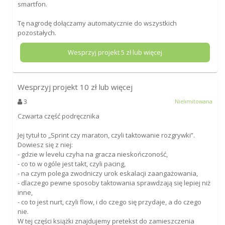
smartfon.
Tę nagrodę dołączamy automatycznie do wszystkich
pozostałych.
Wesprzyj projekt
5
zł lub więcej
Wesprzyj projekt
10
zł lub więcej
3
Nielimitowana
Czwarta część podręcznika
Jej tytuł to „Sprint czy maraton, czyli taktowanie rozgrywki”.
Dowiesz się z niej:
- gdzie w levelu czyha na gracza nieskończoność,
- co to w ogóle jest takt, czyli pacing,
- na czym polega zwodniczy urok eskalacji zaangażowania,
- dlaczego pewne sposoby taktowania sprawdzają się lepiej niż
inne,
- co to jest nurt, czyli flow, i do czego się przydaje, a do czego
nie.
W tej części książki znajdujemy pretekst do zamieszczenia