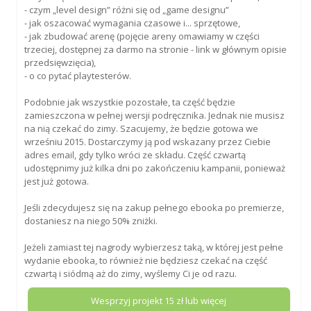
- czym „level design” różni się od „game designu”
- jak oszacować wymagania czasowe i... sprzętowe,
- jak zbudować arenę (pojęcie areny omawiamy w części
trzeciej, dostępnej za darmo na stronie - link w głównym opisie
przedsięwzięcia),
- o co pytać playtesterów.
Podobnie jak wszystkie pozostałe, ta część będzie
zamieszczona w pełnej wersji podręcznika. Jednak nie musisz
na nią czekać do zimy. Szacujemy, że będzie gotowa we
wrześniu 2015. Dostarczymy ją pod wskazany przez Ciebie
adres email, gdy tylko wróci ze składu. Część czwartą
udostępnimy już kilka dni po zakończeniu kampanii, ponieważ
jest już gotowa.
Jeśli zdecydujesz się na zakup pełnego ebooka po premierze,
dostaniesz na niego 50% zniżki.
Jeżeli zamiast tej nagrody wybierzesz taką, w której jest pełne
wydanie ebooka, to również nie będziesz czekać na część
czwartą i siódmą aż do zimy, wyślemy Ci je od razu.
Wesprzyj projekt
15
zł lub więcej