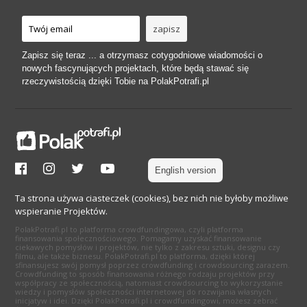
Zapisz się teraz ... a otrzymasz cotygodniowe wiadomości o
nowych fascynujących projektach, które będą stawać się
rzeczywistością dzięki Tobie na PolakPotrafi.pl
English version
Ta strona używa ciasteczek (cookies), bez nich nie byłoby możliwe
wspieranie Projektów.
PolakPotrafi.pl to platforma crowdfundingowa, czyli platforma
finansowania społecznościowego. Pomagamy uzyskać finansowanie
ciekawych pomysłów i projektów, nie tylko z zakresu sztuki, designu czy
filmu, ale także biznesu. PolakPotrafi.pl to platforma, dzięki której
sfinansujesz swój pomysł poprzez crowdfunding i crowdsourcing zarazem.
Crowdfunding to sposób finansowania różnego rodzaju projektów przy
współpracy ze społecznością, natomiast crowdsourcing to wykorzystanie
wiedzy i pomysłów społeczności internetowej do rozwijania własnych
inicjatyw i idei. Dzięki PolakPotrafi.pl i crowdfundingowi, możesz zebrać