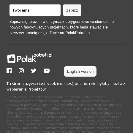
Zapisz się teraz ... a otrzymasz cotygodniowe wiadomości o
nowych fascynujących projektach, które będą stawać się
rzeczywistością dzięki Tobie na PolakPotrafi.pl
English version
Ta strona używa ciasteczek (cookies), bez nich nie byłoby możliwe
wspieranie Projektów.
PolakPotrafi.pl to platforma crowdfundingowa, czyli platforma
finansowania społecznościowego. Pomagamy uzyskać finansowanie
ciekawych pomysłów i projektów, nie tylko z zakresu sztuki, designu czy
filmu, ale także biznesu. PolakPotrafi.pl to platforma, dzięki której
sfinansujesz swój pomysł poprzez crowdfunding i crowdsourcing zarazem.
Crowdfunding to sposób finansowania różnego rodzaju projektów przy
współpracy ze społecznością, natomiast crowdsourcing to wykorzystanie
wiedzy i pomysłów społeczności internetowej do rozwijania własnych
inicjatyw i idei. Dzięki PolakPotrafi.pl i crowdfundingowi, możesz zebrać
środki na swoje wymarzone przedsięwzięcie biznesowe lub artystyczne.