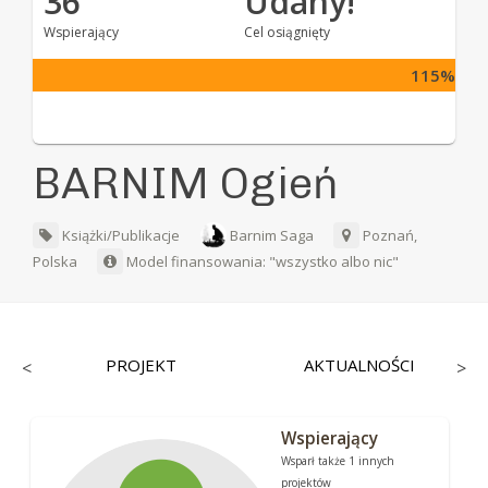
36
Udany!
Wspierający
Cel osiągnięty
115%
BARNIM Ogień
Książki/Publikacje
Barnim Saga
Poznań,
Polska
Model finansowania: "wszystko albo nic"
PROJEKT
AKTUALNOŚCI
<
>
Wspierający
Wsparł także 1 innych
projektów