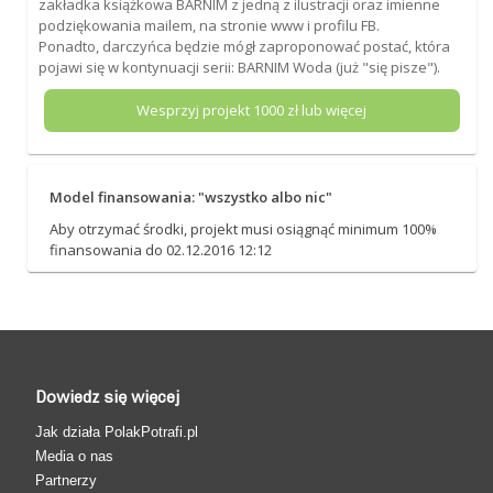
zakładka książkowa BARNIM z jedną z ilustracji oraz imienne
podziękowania mailem, na stronie www i profilu FB.
Ponadto, darczyńca będzie mógł zaproponować postać, która
pojawi się w kontynuacji serii: BARNIM Woda (już "się pisze").
Wesprzyj projekt
1000
zł lub więcej
Model finansowania: "wszystko albo nic"
Aby otrzymać środki, projekt musi osiągnąć minimum 100%
finansowania do 02.12.2016 12:12
Dowiedz się więcej
Jak działa PolakPotrafi.pl
Media o nas
Partnerzy