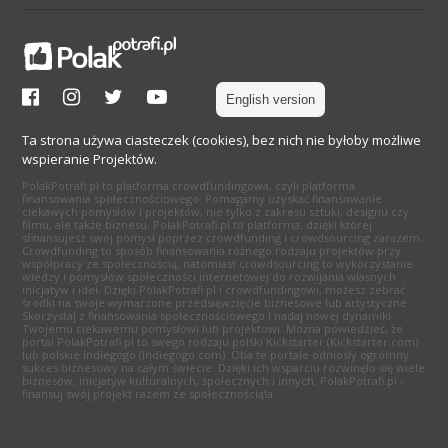
English version
Ta strona używa ciasteczek (cookies), bez nich nie byłoby możliwe
wspieranie Projektów.
PolakPotrafi.pl to platforma crowdfundingowa, czyli platforma
finansowania społecznościowego. Pomagamy uzyskać finansowanie
ciekawych pomysłów i projektów, nie tylko z zakresu sztuki, designu czy
filmu, ale także biznesu. PolakPotrafi.pl to platforma, dzięki której
sfinansujesz swój pomysł poprzez crowdfunding i crowdsourcing zarazem.
Crowdfunding to sposób finansowania różnego rodzaju projektów przy
współpracy ze społecznością, natomiast crowdsourcing to wykorzystanie
wiedzy i pomysłów społeczności internetowej do rozwijania własnych
inicjatyw i idei. Dzięki PolakPotrafi.pl i crowdfundingowi, możesz zebrać
środki na swoje wymarzone przedsięwzięcie biznesowe lub artystyczne.
Skorzystaj z finansowania społecznościowego i nadaj nowej dynamiki
Twojemu ciekawemu pomysłowi lub projektowi. Można powiedzieć, że
portal PolakPotrafi.pl to swego rodzaju polski Kickstarter (Kickstarter.com)
lub polskie Indiegogo (Indiegogo.com). Oba te portale odniosły ogromny
sukces biznesowy na całym świecie. Dzięki ich wsparciu rozwinęło się wiele
biznesów, inicjatyw kulturalnych, społecznych i innych. PolakPotrafi.pl -
finansuj swój projekt razem ze społecznością!a