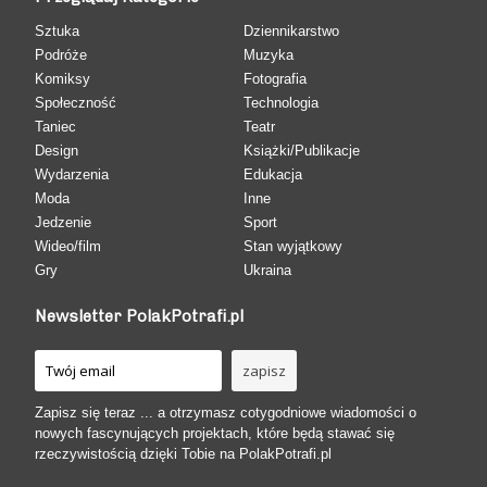
Sztuka
Dziennikarstwo
Podróże
Muzyka
Komiksy
Fotografia
Społeczność
Technologia
Taniec
Teatr
Design
Książki/Publikacje
Wydarzenia
Edukacja
Moda
Inne
Jedzenie
Sport
Wideo/film
Stan wyjątkowy
Gry
Ukraina
Newsletter PolakPotrafi.pl
Zapisz się teraz ... a otrzymasz cotygodniowe wiadomości o
nowych fascynujących projektach, które będą stawać się
rzeczywistością dzięki Tobie na PolakPotrafi.pl