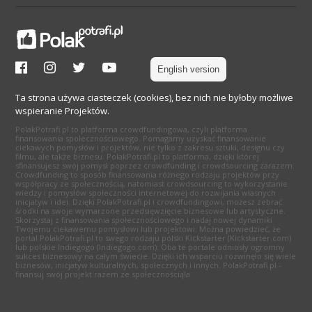
English version
Ta strona używa ciasteczek (cookies), bez nich nie byłoby możliwe
wspieranie Projektów.
PolakPotrafi.pl to platforma crowdfundingowa, czyli platforma
finansowania społecznościowego. Pomagamy uzyskać finansowanie
ciekawych pomysłów i projektów, nie tylko z zakresu sztuki, designu czy
filmu, ale także biznesu. PolakPotrafi.pl to platforma, dzięki której
sfinansujesz swój pomysł poprzez crowdfunding i crowdsourcing zarazem.
Crowdfunding to sposób finansowania różnego rodzaju projektów przy
współpracy ze społecznością, natomiast crowdsourcing to wykorzystanie
wiedzy i pomysłów społeczności internetowej do rozwijania własnych
inicjatyw i idei. Dzięki PolakPotrafi.pl i crowdfundingowi, możesz zebrać
środki na swoje wymarzone przedsięwzięcie biznesowe lub artystyczne.
Skorzystaj z finansowania społecznościowego i nadaj nowej dynamiki
Twojemu ciekawemu pomysłowi lub projektowi. Można powiedzieć, że
portal PolakPotrafi.pl to swego rodzaju polski Kickstarter (Kickstarter.com)
lub polskie Indiegogo (Indiegogo.com). Oba te portale odniosły ogromny
sukces biznesowy na całym świecie. Dzięki ich wsparciu rozwinęło się wiele
biznesów, inicjatyw kulturalnych, społecznych i innych. PolakPotrafi.pl -
finansuj swój projekt razem ze społecznością!a