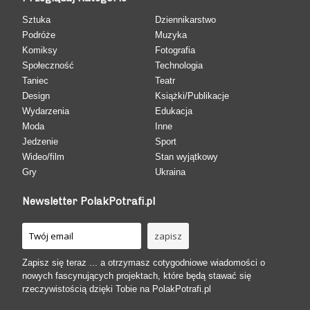
Sztuka
Dziennikarstwo
Podróże
Muzyka
Komiksy
Fotografia
Społeczność
Technologia
Taniec
Teatr
Design
Książki/Publikacje
Wydarzenia
Edukacja
Moda
Inne
Jedzenie
Sport
Wideo/film
Stan wyjątkowy
Gry
Ukraina
Newsletter PolakPotrafi.pl
Zapisz się teraz ... a otrzymasz cotygodniowe wiadomości o
nowych fascynujących projektach, które będą stawać się
rzeczywistością dzięki Tobie na PolakPotrafi.pl