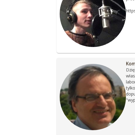
http
Kom
Dzię
włas
labo
tylk
dopu
"wyp