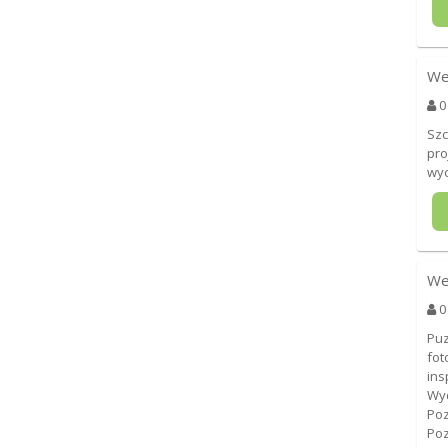
We
0
Szc
pr
wy
We
0
Puz
fot
ins
Wyd
Poz
Po