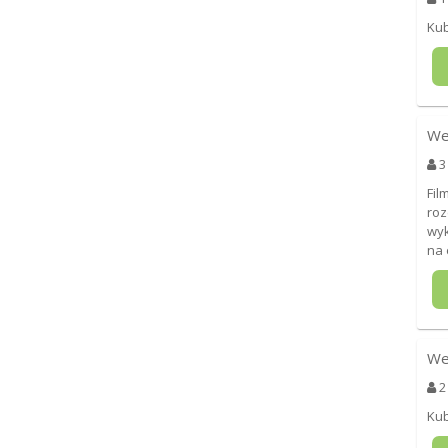
Kub
We
3
Fil
roz
wyk
na 
We
2
Kub