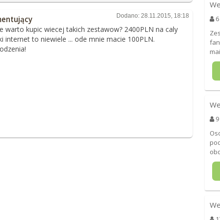
We
Dodano: 28.11.2015, 18:18
entujący
6
 warto kupic wiecej takich zestawow? 2400PLN na caly
Zes
ki internet to niewiele ... ode mnie macie 100PLN.
fan
odzenia!
mai
We
9
Oso
pod
obd
We
1