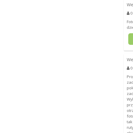
We
0
Fot
dzi
We
0
Pro
zad
poł
zad
Wy
prz
otr
fot
tak
rut