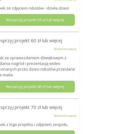
ek ze zdjęciem robotów - dzieła dzieci
Wesprzyj projekt
50
zł lub więcej
sprzyj projekt
60
zł lub więcej
Nielimitowana
mik ze sprawozdaniem dźwiękowym z
dania nagród i prezentacją wideo
onanych przez dzieci robotów przesłane
e-maila
Wesprzyj projekt
60
zł lub więcej
sprzyj projekt
70
zł lub więcej
Nielimitowana
ek z logo projektu i zdjęciem zespołu.