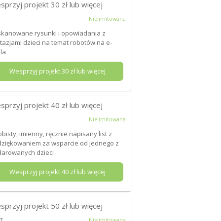
sprzyj projekt
30
zł lub więcej
Nielimitowana
kanowane rysunki i opowiadania z
tazjami dzieci na temat robotów na e-
la
Wesprzyj projekt
30
zł lub więcej
sprzyj projekt
40
zł lub więcej
Nielimitowana
bisty, imienny, ręcznie napisany list z
ziękowaniem za wsparcie od jednego z
arowanych dzieci
Wesprzyj projekt
40
zł lub więcej
sprzyj projekt
50
zł lub więcej
7
Nielimitowana