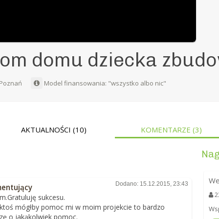
m domu dziecka zbudo
Poznań
Model finansowania: "wszystko albo nic"
AKTUALNOŚCI
(10)
KOMENTARZE
(3)
Nag
We
Dodano: 15.12.2015, 23:43
entujący
2
m.Gratuluję sukcesu.
i ktoś mógłby pomoc mi w moim projekcie to bardzo
Wsp
zę o jakąkolwiek pomoc.