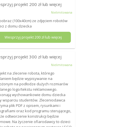
sprzyj projekt
200
zł lub więcej
Nielimitowana
oobraz (100x40cm) ze zdjęciem robotów
eci z domu dziecka
Wesprzyj projekt
200
zł lub więcej
sprzyj projekt
300
zł lub więcej
Nielimitowana
jekt na zlecenie robota, którego
aniem będzie wypisywanie na
ożonym na podłodze dużych rozmiarów
anego logo/tekstu reklamowego.
konają wychowankowie domu dziecka
y wsparciu studentów. Zleceniodawca
zyma plik PDF z opisem, rysunkami i
ografiami oraz kod programu sterującego,
 że odtworzenie konstrukcji będzie
ynowe. Na życzenie ofiarodawcy to dzieci