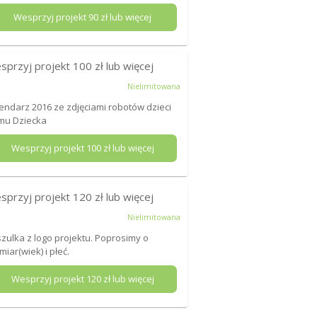
Wesprzyj projekt
90
zł lub więcej
sprzyj projekt
100
zł lub więcej
Nielimitowana
endarz 2016 ze zdjęciami robotów dzieci
mu Dziecka
Wesprzyj projekt
100
zł lub więcej
sprzyj projekt
120
zł lub więcej
Nielimitowana
zulka z logo projektu. Poprosimy o
miar(wiek) i płeć.
Wesprzyj projekt
120
zł lub więcej