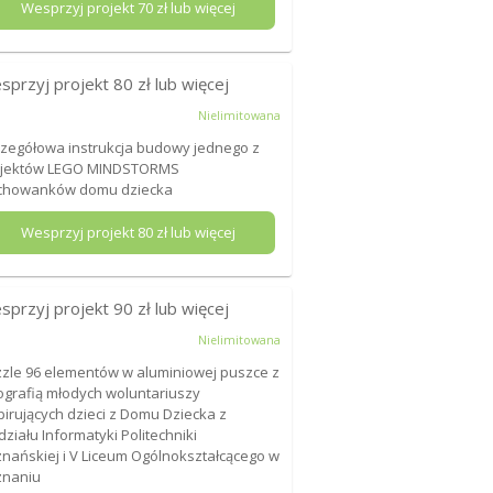
Wesprzyj projekt
70
zł lub więcej
sprzyj projekt
80
zł lub więcej
Nielimitowana
zegółowa instrukcja budowy jednego z
ojektów LEGO MINDSTORMS
chowanków domu dziecka
Wesprzyj projekt
80
zł lub więcej
sprzyj projekt
90
zł lub więcej
Nielimitowana
zle 96 elementów w aluminiowej puszce z
ografią młodych woluntariuszy
pirujących dzieci z Domu Dziecka z
ziału Informatyki Politechniki
nańskiej i V Liceum Ogólnokształcącego w
znaniu