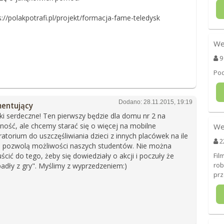
s://polakpotrafi.pl/projekt/formacja-fame-teledysk
We
9
Pod
Dodano: 28.11.2015, 19:19
entujący
ki serdeczne! Ten pierwszy będzie dla domu nr 2 na
ność, ale chcemy starać się o więcej na mobilne
We
ratorium do uszczęśliwiania dzieci z innych placówek na ile
2
o pozwolą możliwości naszych studentów. Nie można
ścić do tego, żeby się dowiedziały o akcji i poczuły że
Fil
rob
adły z gry". Myślimy z wyprzedzeniem:)
prz