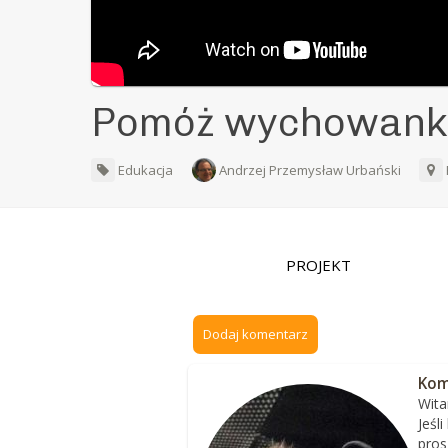
Pomóż wychowanko
Edukacja
Andrzej Przemysław Urbański
PROJEKT
Dodaj komentarz
Kom
Wita
Jeśl
pros