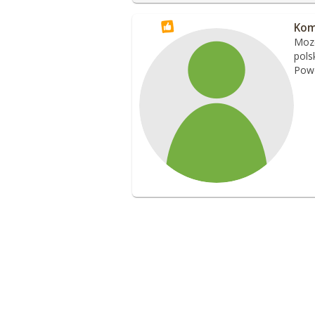
Kom
Moze
pols
Pow