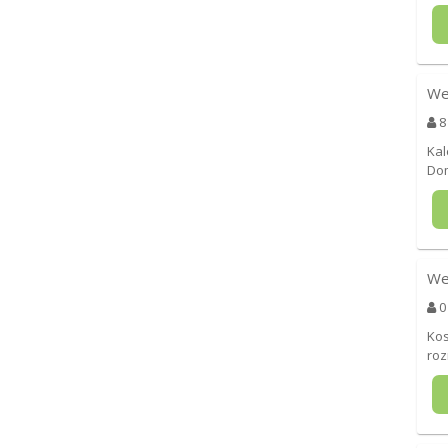
We
8
Kal
Do
We
0
Kos
roz