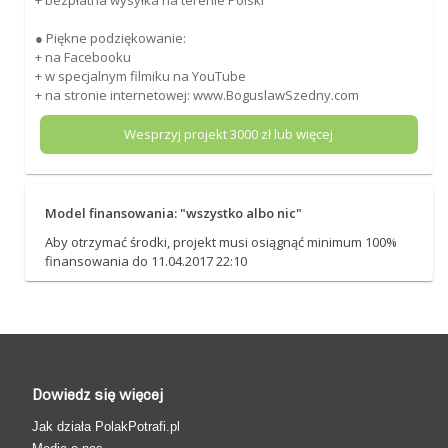
● Piękne podziękowanie:
+ na Facebooku
+ w specjalnym filmiku na YouTube
+ na stronie internetowej: www.BoguslawSzedny.com
Wesprzyj projekt
3000
zł lub więcej
Model finansowania: "wszystko albo nic"
Aby otrzymać środki, projekt musi osiągnąć minimum 100%
finansowania do 11.04.2017 22:10
Dowiedz się więcej
Jak działa PolakPotrafi.pl