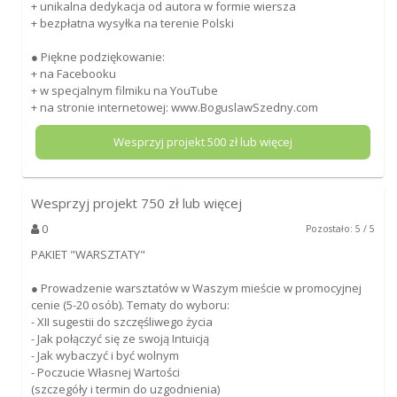
+ unikalna dedykacja od autora w formie wiersza
+ bezpłatna wysyłka na terenie Polski
● Piękne podziękowanie:
+ na Facebooku
+ w specjalnym filmiku na YouTube
+ na stronie internetowej: www.BoguslawSzedny.com
Wesprzyj projekt
500
zł lub więcej
Wesprzyj projekt
750
zł lub więcej
0
Pozostało: 5 / 5
PAKIET "WARSZTATY"
● Prowadzenie warsztatów w Waszym mieście w promocyjnej
cenie (5-20 osób). Tematy do wyboru:
- XII sugestii do szczęśliwego życia
- Jak połączyć się ze swoją Intuicją
- Jak wybaczyć i być wolnym
- Poczucie Własnej Wartości
(szczegóły i termin do uzgodnienia)