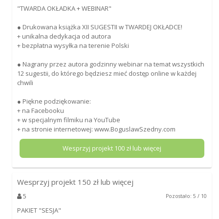
"TWARDA OKŁADKA + WEBINAR"
● Drukowana książka XII SUGESTII w TWARDEJ OKŁADCE!
+ unikalna dedykacja od autora
+ bezpłatna wysyłka na terenie Polski
● Nagrany przez autora godzinny webinar na temat wszystkich
12 sugestii, do którego będziesz mieć dostęp online w każdej
chwili
● Piękne podziękowanie:
+ na Facebooku
+ w specjalnym filmiku na YouTube
+ na stronie internetowej: www.BoguslawSzedny.com
Wesprzyj projekt
100
zł lub więcej
Wesprzyj projekt
150
zł lub więcej
5
Pozostało: 5 / 10
PAKIET "SESJA"