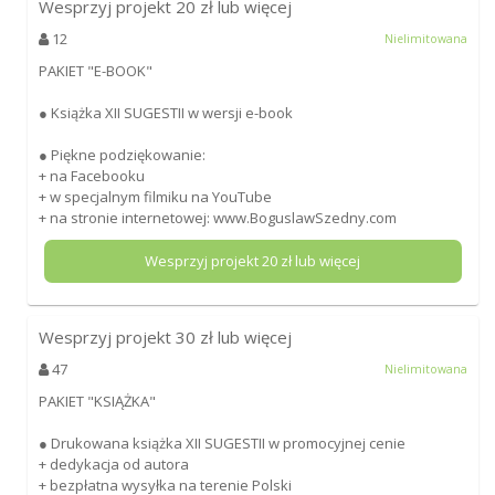
Wesprzyj projekt
20
zł lub więcej
12
Nielimitowana
PAKIET "E-BOOK"
● Książka XII SUGESTII w wersji e-book
● Piękne podziękowanie:
+ na Facebooku
+ w specjalnym filmiku na YouTube
+ na stronie internetowej: www.BoguslawSzedny.com
Wesprzyj projekt
20
zł lub więcej
Wesprzyj projekt
30
zł lub więcej
47
Nielimitowana
PAKIET "KSIĄŻKA"
● Drukowana książka XII SUGESTII w promocyjnej cenie
+ dedykacja od autora
+ bezpłatna wysyłka na terenie Polski