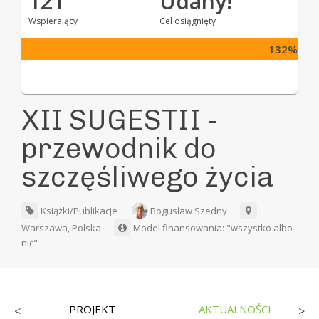
121
Udany!
Wspierający
Cel osiągnięty
132%
XII SUGESTII -
przewodnik do
szczęśliwego życia
Książki/Publikacje
Bogusław Szedny
Warszawa, Polska
Model finansowania: "wszystko albo
nic"
PROJEKT
AKTUALNOŚCI
<
>