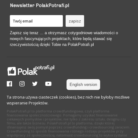
Newsletter PolakPotrafi.pl
Zapisz się teraz ... a otrzymasz cotygodniowe wiadomości o
nowych fascynujących projektach, które będą stawać się
rzeczywistością dzięki Tobie na PolakPotrafi.pl
English version
Ta strona używa ciasteczek (cookies), bez nich nie byłoby możliwe
wspieranie Projektów.
PolakPotrafi.pl to platforma crowdfundingowa, czyli platforma
finansowania społecznościowego. Pomagamy uzyskać finansowanie
ciekawych pomysłów i projektów, nie tylko z zakresu sztuki, designu czy
filmu, ale także biznesu. PolakPotrafi.pl to platforma, dzięki której
sfinansujesz swój pomysł poprzez crowdfunding i crowdsourcing zarazem.
Crowdfunding to sposób finansowania różnego rodzaju projektów przy
współpracy ze społecznością, natomiast crowdsourcing to wykorzystanie