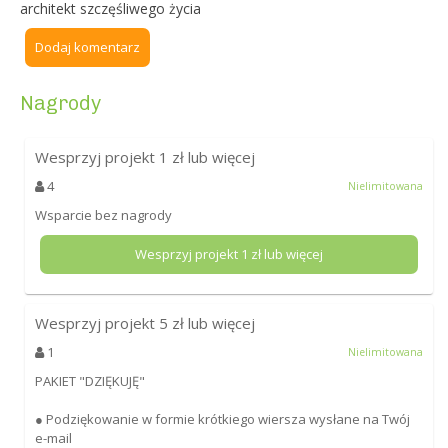
architekt szczęśliwego życia
Dodaj komentarz
Nagrody
Wesprzyj projekt
1
zł lub więcej
4
Nielimitowana
Wsparcie bez nagrody
Wesprzyj projekt
1
zł lub więcej
Wesprzyj projekt
5
zł lub więcej
1
Nielimitowana
PAKIET "DZIĘKUJĘ"
● Podziękowanie w formie krótkiego wiersza wysłane na Twój
e-mail