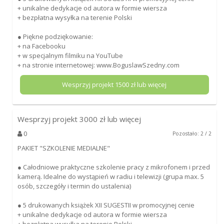
+ unikalne dedykacje od autora w formie wiersza
+ bezpłatna wysyłka na terenie Polski
● Piękne podziękowanie:
+ na Facebooku
+ w specjalnym filmiku na YouTube
+ na stronie internetowej: www.BoguslawSzedny.com
Wesprzyj projekt
1500
zł lub więcej
Wesprzyj projekt
3000
zł lub więcej
0
Pozostało: 2 / 2
PAKIET "SZKOLENIE MEDIALNE"
● Całodniowe praktyczne szkolenie pracy z mikrofonem i przed
kamerą. Idealne do wystąpień w radiu i telewizji (grupa max. 5
osób, szczegóły i termin do ustalenia)
● 5 drukowanych książek XII SUGESTII w promocyjnej cenie
+ unikalne dedykacje od autora w formie wiersza
+ bezpłatna wysyłka na terenie Polski