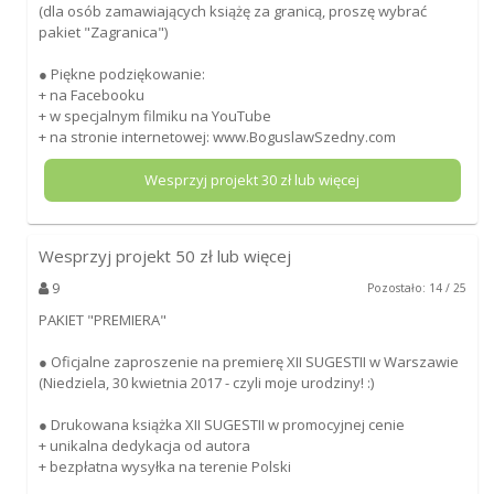
(dla osób zamawiających książę za granicą, proszę wybrać
pakiet "Zagranica")
● Piękne podziękowanie:
+ na Facebooku
+ w specjalnym filmiku na YouTube
+ na stronie internetowej: www.BoguslawSzedny.com
Wesprzyj projekt
30
zł lub więcej
Wesprzyj projekt
50
zł lub więcej
9
Pozostało: 14 / 25
PAKIET "PREMIERA"
● Oficjalne zaproszenie na premierę XII SUGESTII w Warszawie
(Niedziela, 30 kwietnia 2017 - czyli moje urodziny! :)
● Drukowana książka XII SUGESTII w promocyjnej cenie
+ unikalna dedykacja od autora
+ bezpłatna wysyłka na terenie Polski