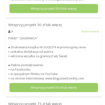
Wesprzyj projekt
50
zł lub więcej
Wesprzyj projekt
50
zł lub więcej
9
Nielimitowana
PAKIET "ZAGRANICA"
● Drukowana książka XII SUGESTII w promocyjnej cenie
+ unikalna dedykacja od autora
+ wliczona wysyłka za granicę (Cały Świat)
● Piękne podziękowanie:
+ na Facebooku
+ w specjalnym filmiku na YouTube
+ na stronie internetowej: www.BoguslawSzedny.com
Wesprzyj projekt
50
zł lub więcej
Wesprzyj projekt
75
zł lub więcej