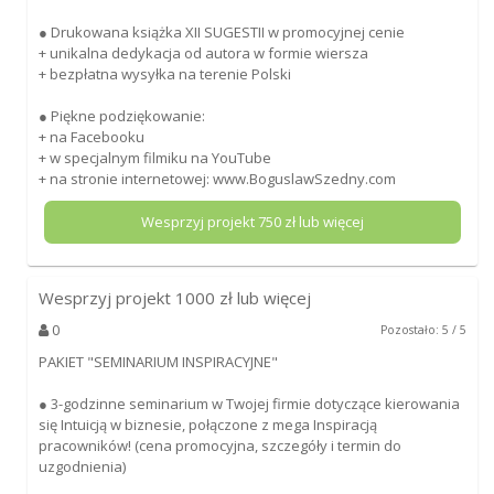
● Drukowana książka XII SUGESTII w promocyjnej cenie
+ unikalna dedykacja od autora w formie wiersza
+ bezpłatna wysyłka na terenie Polski
● Piękne podziękowanie:
+ na Facebooku
+ w specjalnym filmiku na YouTube
+ na stronie internetowej: www.BoguslawSzedny.com
Wesprzyj projekt
750
zł lub więcej
Wesprzyj projekt
1000
zł lub więcej
0
Pozostało: 5 / 5
PAKIET "SEMINARIUM INSPIRACYJNE"
● 3-godzinne seminarium w Twojej firmie dotyczące kierowania
się Intuicją w biznesie, połączone z mega Inspiracją
pracowników! (cena promocyjna, szczegóły i termin do
uzgodnienia)