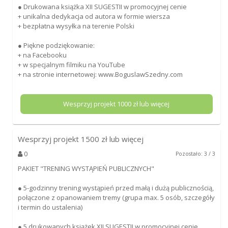
● Drukowana książka XII SUGESTII w promocyjnej cenie
+ unikalna dedykacja od autora w formie wiersza
+ bezpłatna wysyłka na terenie Polski
● Piękne podziękowanie:
+ na Facebooku
+ w specjalnym filmiku na YouTube
+ na stronie internetowej: www.BoguslawSzedny.com
Wesprzyj projekt
1000
zł lub więcej
Wesprzyj projekt
1500
zł lub więcej
0
Pozostało: 3 / 3
PAKIET "TRENING WYSTĄPIEŃ PUBLICZNYCH"
● 5-godzinny trening wystąpień przed małą i dużą publicznością,
połączone z opanowaniem tremy (grupa max. 5 osób, szczegóły
i termin do ustalenia)
● 5 drukowanych książek XII SUGESTII w promocyjnej cenie