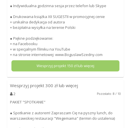
● Indywidualna godzinna sesja przez telefon lub Skype
● Drukowana książka XII SUGESTII w promocyjnej cenie
+ unikalna dedykacja od autora
+ bezpłatna wysyłka na terenie Polski
● Piękne podziękowanie:
+ na Facebooku
+ w specjalnym filmiku na YouTube
+ na stronie internetowej: www.BoguslawSzedny.com
Wesprzyj projekt
150
zł lub więcej
Wesprzyj projekt
300
zł lub więcej
2
Pozostało: 8 / 10
PAKIET "SPOTKANIE"
● Spotkanie z autorem! Zapraszam Cię na pyszny lunch, do
warszawskiej restauracji "Wegemama" (termin do ustalenia)