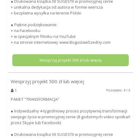
● Drukowana książka XII SUGESTII w promocyjnej cenie
+ unikalna dedykacja od autora w formie wiersza
+ bezpłatna wysyłka na terenie Polski
● Piękne podziękowanie:
+ na Facebooku
+ w specjalnym filmiku na YouTube
+ na stronie internetowej: www.BoguslawSzedny.com
Wesprzyj projekt
300
zł lub więcej
Wesprzyj projekt
500
zł lub więcej
1
Pozostało: 4 / 5
PAKIET "TRANSFORMACJA"
● ​Indywidualny 4-tygodniowy proces pozytywnej transformacji
swojego życia w promocyjnej cenie (8 godzinnych video spotkań
przez Skype lub Facebook)
● Drukowana książka XII SUGESTII w promocyjnej cenie