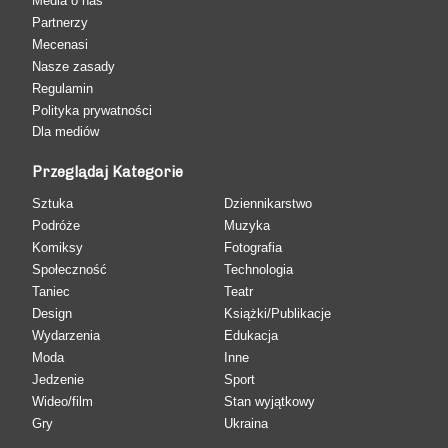
Media o nas
Partnerzy
Mecenasi
Nasze zasady
Regulamin
Polityka prywatności
Dla mediów
Przeglądaj Kategorie
Sztuka
Dziennikarstwo
Podróże
Muzyka
Komiksy
Fotografia
Społeczność
Technologia
Taniec
Teatr
Design
Książki/Publikacje
Wydarzenia
Edukacja
Moda
Inne
Jedzenie
Sport
Wideo/film
Stan wyjątkowy
Gry
Ukraina