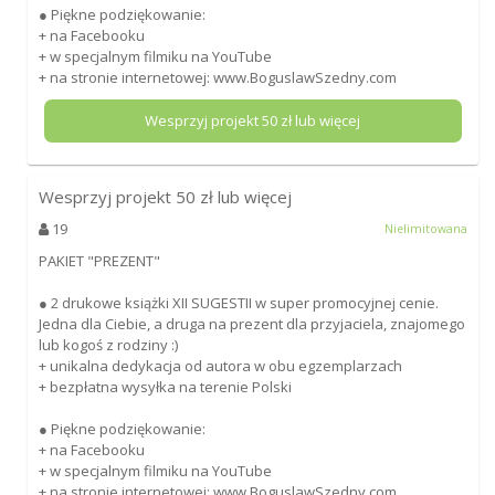
● Piękne podziękowanie:
+ na Facebooku
+ w specjalnym filmiku na YouTube
+ na stronie internetowej: www.BoguslawSzedny.com
Wesprzyj projekt
50
zł lub więcej
Wesprzyj projekt
50
zł lub więcej
19
Nielimitowana
PAKIET "PREZENT"
● 2 drukowe książki XII SUGESTII w super promocyjnej cenie.
Jedna dla Ciebie, a druga na prezent dla przyjaciela, znajomego
lub kogoś z rodziny :)
+ unikalna dedykacja od autora w obu egzemplarzach
+ bezpłatna wysyłka na terenie Polski
● Piękne podziękowanie:
+ na Facebooku
+ w specjalnym filmiku na YouTube
+ na stronie internetowej: www.BoguslawSzedny.com