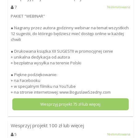
7
Nielimitowana
PAKIET "WEBINAR"
● Nagrany przez autora godzinny webinar na temat wszystkich
12 sugestii, do którego będziesz mieć dostęp online w każdej
chwili
● Drukowana książka XII SUGESTII w promocyjnej cenie
+ unikalna dedykacja od autora
+ bezpłatna wysyłka na terenie Polski
● Piękne podziękowanie:
+ na Facebooku
+ w specjalnym filmiku na YouTube
+ na stronie internetowej: www.BoguslawSzedny.com
Wesprzyj projekt
75
zł lub więcej
Wesprzyj projekt
100
zł lub więcej
5
Nielimitowana