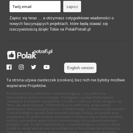
Zapisz się teraz ... a otrzymasz cotygodniowe wiadomości o
nowych fascynujących projektach, które będą stawać się
rzeczywistością dzięki Tobie na PolakPotrafi.pl
English version
Ta strona używa ciasteczek (cookies), bez nich nie byłoby możliwe
wspieranie Projektów.
PolakPotrafi.pl to platforma crowdfundingowa, czyli platforma
finansowania społecznościowego. Pomagamy uzyskać finansowanie
ciekawych pomysłów i projektów, nie tylko z zakresu sztuki, designu czy
filmu, ale także biznesu. PolakPotrafi.pl to platforma, dzięki której
sfinansujesz swój pomysł poprzez crowdfunding i crowdsourcing zarazem.
Crowdfunding to sposób finansowania różnego rodzaju projektów przy
współpracy ze społecznością, natomiast crowdsourcing to wykorzystanie
wiedzy i pomysłów społeczności internetowej do rozwijania własnych
inicjatyw i idei. Dzięki PolakPotrafi.pl i crowdfundingowi, możesz zebrać
środki na swoje wymarzone przedsięwzięcie biznesowe lub artystyczne.
Skorzystaj z finansowania społecznościowego i nadaj nowej dynamiki