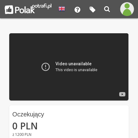
Oczekujący
0 PLN
z 1200 PLN