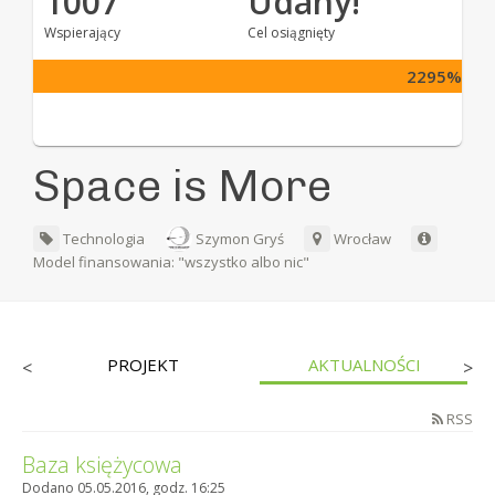
1007
Udany!
Wspierający
Cel osiągnięty
2295%
Space is More
Technologia
Szymon Gryś
Wrocław
Model finansowania: "wszystko albo nic"
PROJEKT
AKTUALNOŚCI
<
>
RSS
Baza księżycowa
Dodano 05.05.2016, godz. 16:25