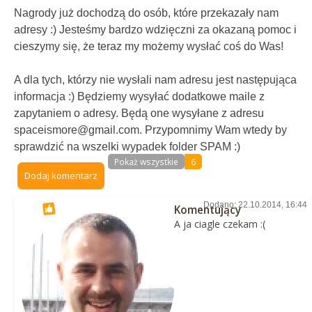
Nagrody już dochodzą do osób, które przekazały nam
adresy :) Jesteśmy bardzo wdzięczni za okazaną pomoc i
cieszymy się, że teraz my możemy wysłać coś do Was!
A dla tych, którzy nie wysłali nam adresu jest następująca
informacja :) Będziemy wysyłać dodatkowe maile z
zapytaniem o adresy. Będą one wysyłane z adresu
spaceismore@gmail.com. Przypomnimy Wam wtedy by
sprawdzić na wszelki wypadek folder SPAM :)
Pokaż wszystkie
6
Dodaj komentarz
Dodano: 22.10.2014, 16:44
Komentujący
A ja ciagle czekam :(