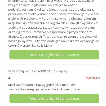
Imienny certyfikat z logiem misji wysłany drogą tradycyjną, w
którym zawarte będą dane wpłacającego wraz z
podziękowaniem. Okolicznościowa koperta zaprojektowana
przez nas na tę okoliczność z podpisami członków grupy Space
is More. Przygotowany Patch (naszywka na ubranie) z logiem
misji. Pamiątkowa koszulka z logiem misji. Pamiątkowy kubek z
grafiką przedstawiającą statek kosmiczny naszego projektu,
oraz logiem misji.Pamiątka niespodzianka przywieziona ze
Stanów Zjednoczonych. Tytuł jednego ze sponsorów głównych
naszego wyjazdu. Filmowe podziękowanie dla wpłacającego od
członków grupy Space is More.
Wesprzyj projekt
2000
zł lub więcej
Wesprzyj projekt
4000
zł lub więcej
Wyczerpana
Możliwość nadania nazwy jednemu z modułów
zaprojektowanego przez nas statku kosmicznego
Wesprzyj projekt
4000
zł lub więcej