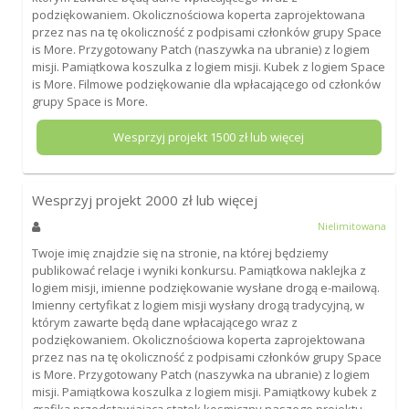
podziękowaniem. Okolicznościowa koperta zaprojektowana
przez nas na tę okoliczność z podpisami członków grupy Space
is More. Przygotowany Patch (naszywka na ubranie) z logiem
misji. Pamiątkowa koszulka z logiem misji. Kubek z logiem Space
is More. Filmowe podziękowanie dla wpłacającego od członków
grupy Space is More.
Wesprzyj projekt
1500
zł lub więcej
Wesprzyj projekt
2000
zł lub więcej
Nielimitowana
Twoje imię znajdzie się na stronie, na której będziemy
publikować relacje i wyniki konkursu. Pamiątkowa naklejka z
logiem misji, imienne podziękowanie wysłane drogą e-mailową.
Imienny certyfikat z logiem misji wysłany drogą tradycyjną, w
którym zawarte będą dane wpłacającego wraz z
podziękowaniem. Okolicznościowa koperta zaprojektowana
przez nas na tę okoliczność z podpisami członków grupy Space
is More. Przygotowany Patch (naszywka na ubranie) z logiem
misji. Pamiątkowa koszulka z logiem misji. Pamiątkowy kubek z
grafiką przedstawiającą statek kosmiczny naszego projektu,