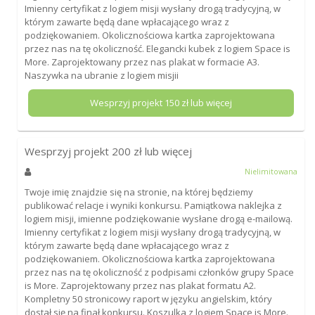
Imienny certyfikat z logiem misji wysłany drogą tradycyjną, w
którym zawarte będą dane wpłacającego wraz z
podziękowaniem. Okolicznościowa kartka zaprojektowana
przez nas na tę okoliczność. Elegancki kubek z logiem Space is
More. Zaprojektowany przez nas plakat w formacie A3.
Naszywka na ubranie z logiem misjii
Wesprzyj projekt
150
zł lub więcej
Wesprzyj projekt
200
zł lub więcej
Nielimitowana
Twoje imię znajdzie się na stronie, na której będziemy
publikować relacje i wyniki konkursu. Pamiątkowa naklejka z
logiem misji, imienne podziękowanie wysłane drogą e-mailową.
Imienny certyfikat z logiem misji wysłany drogą tradycyjną, w
którym zawarte będą dane wpłacającego wraz z
podziękowaniem. Okolicznościowa kartka zaprojektowana
przez nas na tę okoliczność z podpisami członków grupy Space
is More. Zaprojektowany przez nas plakat formatu A2.
Kompletny 50 stronicowy raport w języku angielskim, który
dostał się na finał konkursu. Koszulka z logiem Space is More.