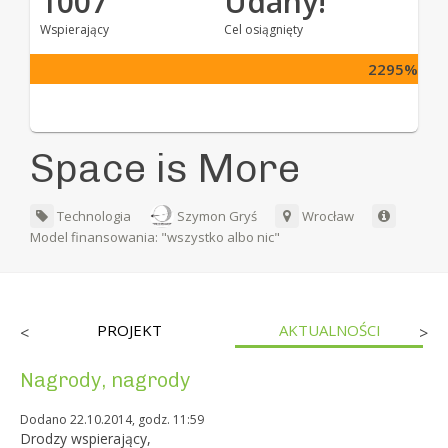
1007
Udany!
Wspierający
Cel osiągnięty
2295%
Space is More
Technologia
Szymon Gryś
Wrocław
Model finansowania: "wszystko albo nic"
PROJEKT
AKTUALNOŚCI
<
>
Nagrody, nagrody
Dodano 22.10.2014, godz. 11:59
Drodzy wspierający,