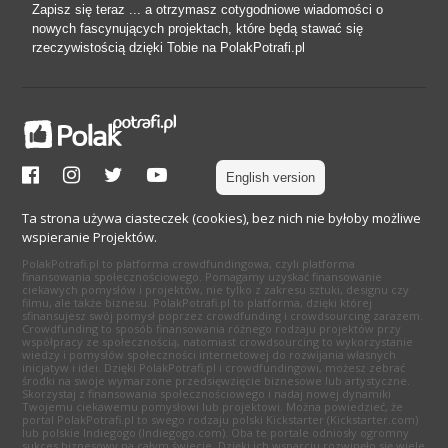
Zapisz się teraz ... a otrzymasz cotygodniowe wiadomości o
nowych fascynujących projektach, które będą stawać się
rzeczywistością dzięki Tobie na PolakPotrafi.pl
English version
Ta strona używa ciasteczek (cookies), bez nich nie byłoby możliwe
wspieranie Projektów.
PolakPotrafi.pl to platforma crowdfundingowa, czyli platforma
finansowania społecznościowego. Pomagamy uzyskać finansowanie
ciekawych pomysłów i projektów, nie tylko z zakresu sztuki, designu czy
filmu, ale także biznesu. PolakPotrafi.pl to platforma, dzięki której
sfinansujesz swój pomysł poprzez crowdfunding i crowdsourcing zarazem.
Crowdfunding to sposób finansowania różnego rodzaju projektów przy
współpracy ze społecznością, natomiast crowdsourcing to wykorzystanie
wiedzy i pomysłów społeczności internetowej do rozwijania własnych
inicjatyw i idei. Dzięki PolakPotrafi.pl i crowdfundingowi, możesz zebrać
środki na swoje wymarzone przedsięwzięcie biznesowe lub artystyczne.
Skorzystaj z finansowania społecznościowego i nadaj nowej dynamiki
Twojemu ciekawemu pomysłowi lub projektowi. Można powiedzieć, że
portal PolakPotrafi.pl to swego rodzaju polski Kickstarter (Kickstarter.com)
lub polskie Indiegogo (Indiegogo.com). Oba te portale odniosły ogromny
sukces biznesowy na całym świecie. Dzięki ich wsparciu rozwinęło się wiele