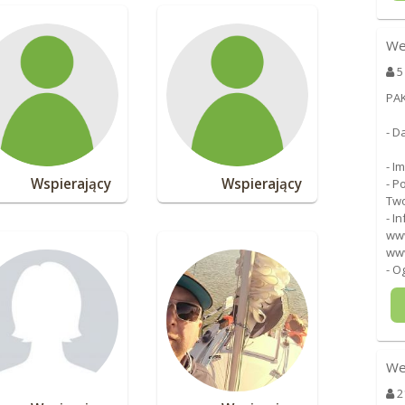
We
5
PAK
- D
- I
Wspierający
Wspierający
- P
Two
- I
www
www
- O
We
2