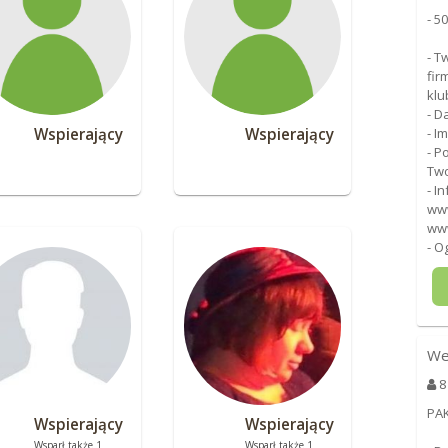
- 5
- T
fir
klu
- D
Wspierający
Wspierający
- I
- P
Two
- I
www
www
- O
We
8
PA
Wspierający
Wspierający
Wsparł także 1
Wsparł także 1