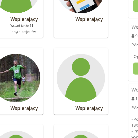
Wspierający
Wspierający
Wsparł także 11
We
innych projektów
9
PAK
- O
We
1
PA
Wspierający
Wspierający
- P
Two
- I
www