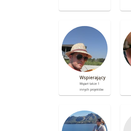
Wspierający
Wsparł także 1
innych projektów