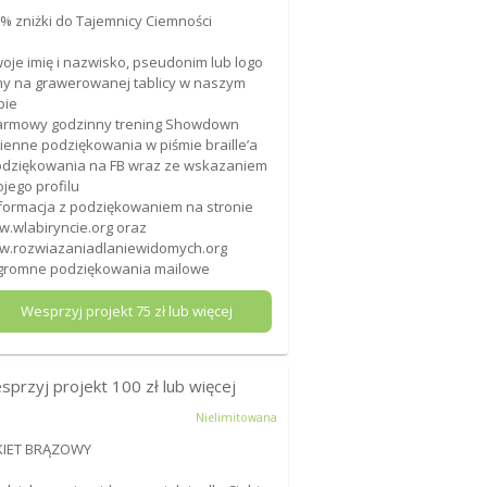
0% zniżki do Tajemnicy Ciemności
woje imię i nazwisko, pseudonim lub logo
my na grawerowanej tablicy w naszym
bie
armowy godzinny trening Showdown
mienne podziękowania w piśmie braille’a
odziękowania na FB wraz ze wskazaniem
jego profilu
nformacja z podziękowaniem na stronie
.wlabiryncie.org oraz
.rozwiazaniadlaniewidomych.org
gromne podziękowania mailowe
Wesprzyj projekt
75
zł lub więcej
sprzyj projekt
100
zł lub więcej
Nielimitowana
KIET BRĄZOWY