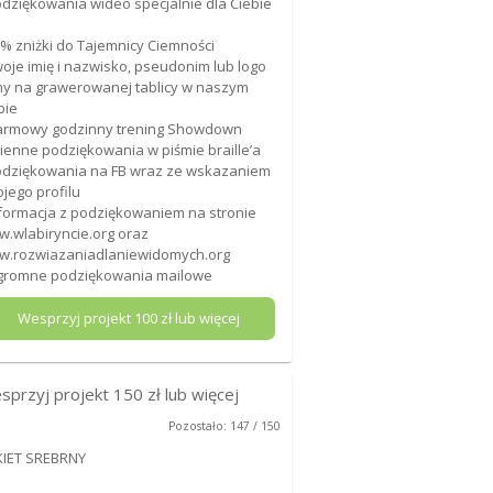
odziękowania wideo specjalnie dla Ciebie
0% zniżki do Tajemnicy Ciemności
woje imię i nazwisko, pseudonim lub logo
my na grawerowanej tablicy w naszym
bie
armowy godzinny trening Showdown
mienne podziękowania w piśmie braille’a
odziękowania na FB wraz ze wskazaniem
jego profilu
nformacja z podziękowaniem na stronie
.wlabiryncie.org oraz
.rozwiazaniadlaniewidomych.org
gromne podziękowania mailowe
Wesprzyj projekt
100
zł lub więcej
sprzyj projekt
150
zł lub więcej
Pozostało: 147 / 150
KIET SREBRNY