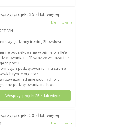
sprzyj projekt
35
zł lub więcej
Nielimitowana
IET FAN
armowy godzinny trening Showdown
mienne podziękowania w piśmie braille’a
odziękowania na FB wraz ze wskazaniem
jego profilu
nformacja z podziękowaniem na stronie
.wlabiryncie.org oraz
.rozwiazaniadlaniewidomych.org
gromne podziękowania mailowe
Wesprzyj projekt
35
zł lub więcej
sprzyj projekt
50
zł lub więcej
1
Nielimitowana