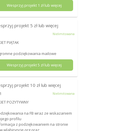
Wesprzyj projekt
1
zł lub więcej
sprzyj projekt
5
zł lub więcej
Nielimitowana
IET PIĄTAK
gromne podziękowania mailowe
Wesprzyj projekt
5
zł lub więcej
sprzyj projekt
10
zł lub więcej
1
Nielimitowana
KIET POZYTYWNY
odziękowania na FB wraz ze wskazaniem
jego profilu
nformacja z podziękowaniem na stronie
.wlabiryncie.org oraz