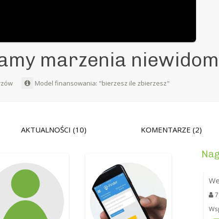
iamy marzenia niewido
rzów
Model finansowania: "bierzesz ile zbierzesz"
AKTUALNOŚCI
(10)
KOMENTARZE
(2)
Nag
We
7
Wsp