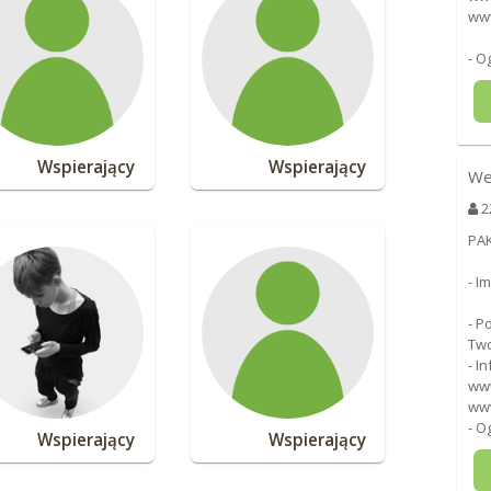
www
- O
Wspierający
Wspierający
We
2
PA
- I
- P
Two
- I
www
www
- O
Wspierający
Wspierający