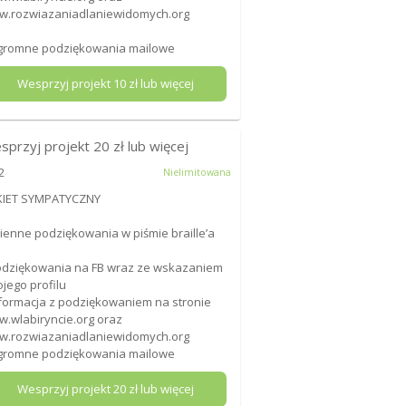
.rozwiazaniadlaniewidomych.org
gromne podziękowania mailowe
Wesprzyj projekt
10
zł lub więcej
sprzyj projekt
20
zł lub więcej
2
Nielimitowana
KIET SYMPATYCZNY
mienne podziękowania w piśmie braille’a
odziękowania na FB wraz ze wskazaniem
jego profilu
nformacja z podziękowaniem na stronie
.wlabiryncie.org oraz
.rozwiazaniadlaniewidomych.org
gromne podziękowania mailowe
Wesprzyj projekt
20
zł lub więcej