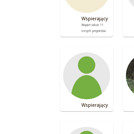
Wspierający
Wsparł także 11
innych projektów
Wspierający