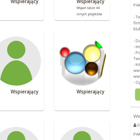
Wspierający
Wspierający
PAK
Wsparł także 44
innych projektów
- T
fir
klu
- D
- I
- P
Two
- I
www
www
- O
Wspierający
Wspierający
We
0
PA