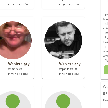
- P
innych projektów
innych projektów
- 5
- T
fir
klu
- D
- I
- P
Two
- I
www
www
- O
Wspierający
Wspierający
Wsparł także 3
Wsparł także 10
innych projektów
innych projektów
We
3
PA