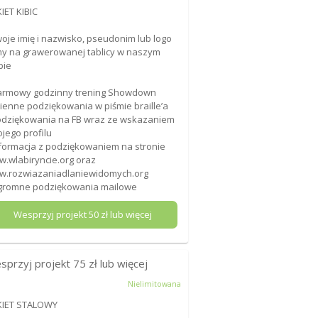
IET KIBIC
woje imię i nazwisko, pseudonim lub logo
my na grawerowanej tablicy w naszym
bie
armowy godzinny trening Showdown
mienne podziękowania w piśmie braille’a
odziękowania na FB wraz ze wskazaniem
jego profilu
nformacja z podziękowaniem na stronie
.wlabiryncie.org oraz
.rozwiazaniadlaniewidomych.org
gromne podziękowania mailowe
Wesprzyj projekt
50
zł lub więcej
sprzyj projekt
75
zł lub więcej
Nielimitowana
KIET STALOWY