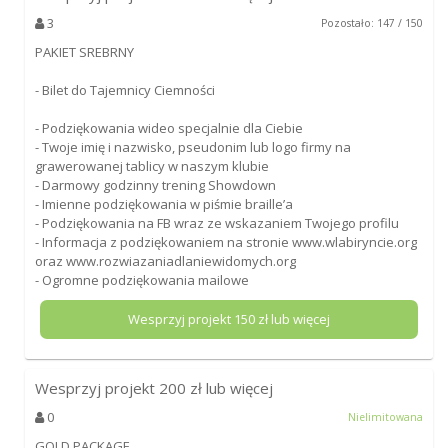
3
Pozostało: 147 / 150
PAKIET SREBRNY
- Bilet do Tajemnicy Ciemności
- Podziękowania wideo specjalnie dla Ciebie
- Twoje imię i nazwisko, pseudonim lub logo firmy na
grawerowanej tablicy w naszym klubie
- Darmowy godzinny trening Showdown
- Imienne podziękowania w piśmie braille’a
- Podziękowania na FB wraz ze wskazaniem Twojego profilu
- Informacja z podziękowaniem na stronie www.wlabiryncie.org
oraz www.rozwiazaniadlaniewidomych.org
- Ogromne podziękowania mailowe
Wesprzyj projekt
150
zł lub więcej
Wesprzyj projekt
200
zł lub więcej
0
Nielimitowana
GOLD PACKAGE