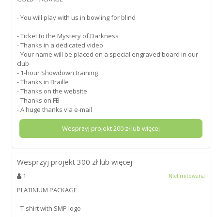
- You will play with us in bowling for blind
- Ticket to the Mystery of Darkness
- Thanks in a dedicated video
- Your name will be placed on a special engraved board in our
club
- 1-hour Showdown training
- Thanks in Braille
- Thanks on the website
- Thanks on FB
- A huge thanks via e-mail
Wesprzyj projekt
200
zł lub więcej
Wesprzyj projekt
300
zł lub więcej
1
Nielimitowana
PLATINIUM PACKAGE
- T-shirt with SMP logo