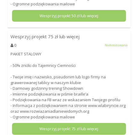
- Ogromne podziękowania mailowe
Wesprzyj projekt
50
zł lub więcej
Wesprzyj projekt
75
zł lub więcej
0
Nielimitowana
PAKIET STALOWY
- 50% zniżki do Tajemnicy Ciemności
- Twoje imię i nazwisko, pseudonim lub logo firmy na
grawerowanej tablicy w naszym klubie
- Darmowy godzinny trening Showdown
- Imienne podziękowania w piśmie braille’a
- Podziękowania na FB wraz ze wskazaniem Twojego profilu
- Informacja z podziękowaniem na stronie www.wlabiryncie.org
oraz www.rozwiazaniadlaniewidomych.org
- Ogromne podziękowania mailowe
Wesprzyj projekt
75
zł lub więcej