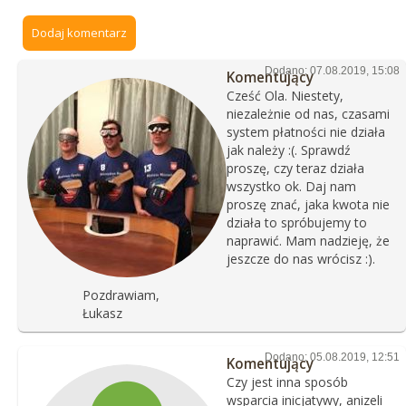
Dodaj komentarz
Dodano: 07.08.2019, 15:08
Komentujący
Cześć Ola. Niestety,
niezależnie od nas, czasami
system płatności nie działa
jak należy :(. Sprawdź
proszę, czy teraz działa
wszystko ok. Daj nam
proszę znać, jaka kwota nie
działa to spróbujemy to
naprawić. Mam nadzieję, że
jeszcze do nas wrócisz :).
Pozdrawiam,
Łukasz
Dodano: 05.08.2019, 12:51
Komentujący
Czy jest inna sposób
wsparcia inicjatywy, anizeli