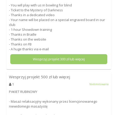
- You will play with us in bowling for blind
- Ticket to the Mystery of Darkness
- Thanks in a dedicated video
- Your name will be placed on a special engraved board in our
club
- 1-hour Showdown training
- Thanks in Braille
- Thanks on the website
- Thanks on FB
- A huge thanks via e-mail
Wesprzyj projekt
300
zł lub więcej
Wesprzyj projekt
500
zł lub więcej
1
Nielimitowana
PAKIET RUBINOWY
- Masaż relaksacyjny wykonany przez licencjonowanego
niewidomego masażystę