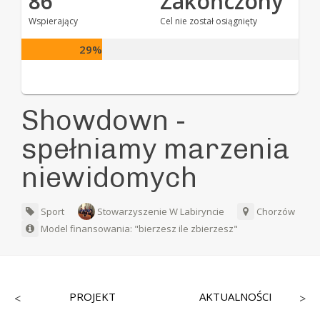
86
Zakończony
Wspierający
Cel nie został osiągnięty
29%
Showdown -
spełniamy marzenia
niewidomych
Sport
Stowarzyszenie W Labiryncie
Chorzów
Model finansowania: "bierzesz ile zbierzesz"
PROJEKT
AKTUALNOŚCI
<
>