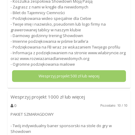
- Koszulka zespołowa Showdown Moją Pasją
- Zagrasz z nami w kręgle dla niewidomych
- Bilet do Tajemnicy Ciemności
- Podziękowania wideo specjalnie dla Ciebie
- Twoje imię i nazwisko, pseudonim lub logo firmy na
grawerowanej tablicy w naszym klubie
- Darmowy godzinny trening Showdown
- Imienne podziękowania w piśmie braille’a
- Podziękowania na FB wraz ze wskazaniem Twojego profilu
- Informacja z podziękowaniem na stronie www.wlabiryncie.org
oraz www.rozwiazaniadlaniewidomych.org
- Ogromne podziękowania mailowe
Wesprzyj projekt
500
zł lub więcej
Wesprzyj projekt
1000
zł lub więcej
0
Pozostało: 10 / 10
PAKIET SZMARAGDOWY
- Twój indywidualny baner sponsorski na stole do gry w
Showdown