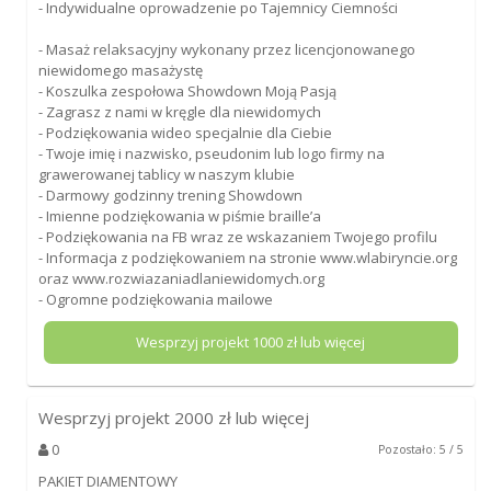
- Indywidualne oprowadzenie po Tajemnicy Ciemności
- Masaż relaksacyjny wykonany przez licencjonowanego
niewidomego masażystę
- Koszulka zespołowa Showdown Moją Pasją
- Zagrasz z nami w kręgle dla niewidomych
- Podziękowania wideo specjalnie dla Ciebie
- Twoje imię i nazwisko, pseudonim lub logo firmy na
grawerowanej tablicy w naszym klubie
- Darmowy godzinny trening Showdown
- Imienne podziękowania w piśmie braille’a
- Podziękowania na FB wraz ze wskazaniem Twojego profilu
- Informacja z podziękowaniem na stronie www.wlabiryncie.org
oraz www.rozwiazaniadlaniewidomych.org
- Ogromne podziękowania mailowe
Wesprzyj projekt
1000
zł lub więcej
Wesprzyj projekt
2000
zł lub więcej
0
Pozostało: 5 / 5
PAKIET DIAMENTOWY