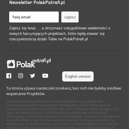
Newsletter PolakPotrafi.pl
Zapisz się teraz ... a otrzymasz cotygodniowe wiadomości o
nowych fascynujących projektach, które będą stawać się
rzeczywistością dzięki Tobie na PolakPotrafi.pl
English version
Ta strona używa ciasteczek (cookies), bez nich nie byłoby możliwe
wspieranie Projektów.
PolakPotrafi.pl to platforma crowdfundingowa, czyli platforma
finansowania społecznościowego. Pomagamy uzyskać finansowanie
ciekawych pomysłów i projektów, nie tylko z zakresu sztuki, designu czy
filmu, ale także biznesu. PolakPotrafi.pl to platforma, dzięki której
sfinansujesz swój pomysł poprzez crowdfunding i crowdsourcing zarazem.
Crowdfunding to sposób finansowania różnego rodzaju projektów przy
współpracy ze społecznością, natomiast crowdsourcing to wykorzystanie
wiedzy i pomysłów społeczności internetowej do rozwijania własnych