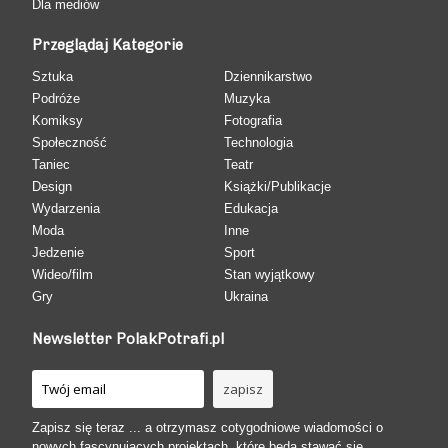
Dla mediów
Przeglądaj Kategorie
Sztuka
Dziennikarstwo
Podróże
Muzyka
Komiksy
Fotografia
Społeczność
Technologia
Taniec
Teatr
Design
Książki/Publikacje
Wydarzenia
Edukacja
Moda
Inne
Jedzenie
Sport
Wideo/film
Stan wyjątkowy
Gry
Ukraina
Newsletter PolakPotrafi.pl
Zapisz się teraz ... a otrzymasz cotygodniowe wiadomości o
nowych fascynujących projektach, które będą stawać się