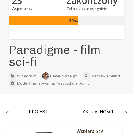
23
Zakończony
Wspierający
Cel nie został osiągnięty
60%
Paradigme - film
sci-fi
Wideo/film
Paweł Sơn Ngô
Warsaw, Poland
Model finansowania: "wszystko albo nic"
PROJEKT
AKTUALNOŚCI
<
>
Wspierający