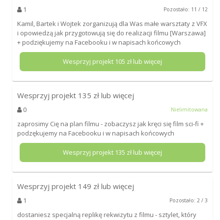
1
Pozostało: 11 / 12
Kamil, Bartek i Wojtek zorganizują dla Was małe warsztaty z VFX
i opowiedzą jak przygotowują się do realizacji filmu [Warszawa]
+ podziękujemy na Facebooku i w napisach końcowych
Wesprzyj projekt
105
zł lub więcej
Wesprzyj projekt
135
zł lub więcej
0
Nielimitowana
zaprosimy Cię na plan filmu - zobaczysz jak kręci się film sci-fi +
podzękujemy na Facebooku i w napisach końcowych
Wesprzyj projekt
135
zł lub więcej
Wesprzyj projekt
149
zł lub więcej
1
Pozostało: 2 / 3
dostaniesz specjalną replikę rekwizytu z filmu - sztylet, który