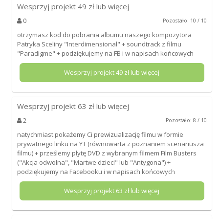
Wesprzyj projekt
49
zł lub więcej
0
Pozostało: 10 / 10
otrzymasz kod do pobrania albumu naszego kompozytora
Patryka Sceliny "Interdimensional" + soundtrack z filmu
"Paradigme" + podziękujemy na FB i w napisach końcowych
Wesprzyj projekt
49
zł lub więcej
Wesprzyj projekt
63
zł lub więcej
2
Pozostało: 8 / 10
natychmiast pokażemy Ci prewizualizację filmu w formie
prywatnego linku na YT (równowarta z poznaniem scenariusza
filmu) + prześlemy płytę DVD z wybranym filmem Film Busters
("Akcja odwołna", "Martwe dzieci" lub "Antygona") +
podziękujemy na Facebooku i w napisach końcowych
Wesprzyj projekt
63
zł lub więcej