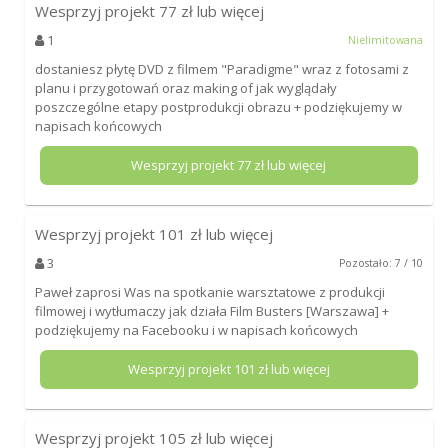
Wesprzyj projekt
77
zł lub więcej
1
Nielimitowana
dostaniesz płytę DVD z filmem "Paradigme" wraz z fotosami z
planu i przygotowań oraz making of jak wyglądały
poszczególne etapy postprodukcji obrazu + podziękujemy w
napisach końcowych
Wesprzyj projekt
77
zł lub więcej
Wesprzyj projekt
101
zł lub więcej
3
Pozostało: 7 / 10
Paweł zaprosi Was na spotkanie warsztatowe z produkcji
filmowej i wytłumaczy jak działa Film Busters [Warszawa] +
podziękujemy na Facebooku i w napisach końcowych
Wesprzyj projekt
101
zł lub więcej
Wesprzyj projekt
105
zł lub więcej