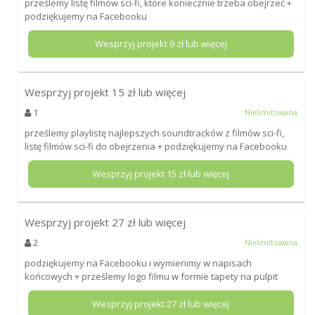
prześlemy listę filmów sci-fi, które koniecznie trzeba obejrzeć +
podziękujemy na Facebooku
Wesprzyj projekt
9
zł lub więcej
Wesprzyj projekt
15
zł lub więcej
1
Nielimitowana
prześlemy playlistę najlepszych soundtracków z filmów sci-fi,
listę filmów sci-fi do obejrzenia + podziękujemy na Facebooku
Wesprzyj projekt
15
zł lub więcej
Wesprzyj projekt
27
zł lub więcej
2
Nielimitowana
podziękujemy na Facebooku i wymienimy w napisach
końcowych + prześlemy logo filmu w formie tapety na pulpit
Wesprzyj projekt
27
zł lub więcej