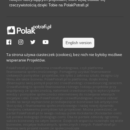
rzeczywistością dzięki Tobie na PolakPotrafi.pl
English version
Ta strona używa ciasteczek (cookies), bez nich nie byłoby możliwe
wspieranie Projektów.
PolakPotrafi.pl to platforma crowdfundingowa, czyli platforma
finansowania społecznościowego. Pomagamy uzyskać finansowanie
ciekawych pomysłów i projektów, nie tylko z zakresu sztuki, designu czy
filmu, ale także biznesu. PolakPotrafi.pl to platforma, dzięki której
sfinansujesz swój pomysł poprzez crowdfunding i crowdsourcing zarazem.
Crowdfunding to sposób finansowania różnego rodzaju projektów przy
współpracy ze społecznością, natomiast crowdsourcing to wykorzystanie
wiedzy i pomysłów społeczności internetowej do rozwijania własnych
inicjatyw i idei. Dzięki PolakPotrafi.pl i crowdfundingowi, możesz zebrać
środki na swoje wymarzone przedsięwzięcie biznesowe lub artystyczne.
Skorzystaj z finansowania społecznościowego i nadaj nowej dynamiki
Twojemu ciekawemu pomysłowi lub projektowi. Można powiedzieć, że
portal PolakPotrafi.pl to swego rodzaju polski Kickstarter (Kickstarter.com)
lub polskie Indiegogo (Indiegogo.com). Oba te portale odniosły ogromny
sukces biznesowy na całym świecie. Dzięki ich wsparciu rozwinęło się wiele
biznesów, inicjatyw kulturalnych, społecznych i innych. PolakPotrafi.pl -
finansuj swój projekt razem ze społecznością!a