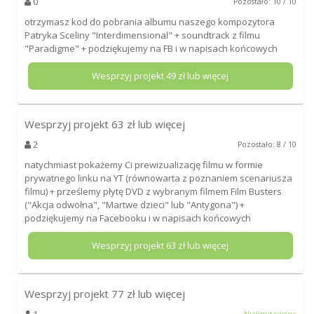
0
Pozostało: 10 / 10
otrzymasz kod do pobrania albumu naszego kompozytora
Patryka Sceliny "Interdimensional" + soundtrack z filmu
"Paradigme" + podziękujemy na FB i w napisach końcowych
Wesprzyj projekt
49
zł lub więcej
Wesprzyj projekt
63
zł lub więcej
2
Pozostało: 8 / 10
natychmiast pokażemy Ci prewizualizację filmu w formie
prywatnego linku na YT (równowarta z poznaniem scenariusza
filmu) + prześlemy płytę DVD z wybranym filmem Film Busters
("Akcja odwołna", "Martwe dzieci" lub "Antygona") +
podziękujemy na Facebooku i w napisach końcowych
Wesprzyj projekt
63
zł lub więcej
Wesprzyj projekt
77
zł lub więcej
1
Nielimitowana