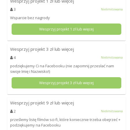
Wesprzyj projekt
1
zł lub więcej
3
Nielimitowana
Wsparcie bez nagrody
Wesprzyj projekt
1
zł lub więcej
Wesprzyj projekt
3
zł lub więcej
4
Nielimitowana
podziękujemy Ci na Facebooku (nie zapomnij przesłać nam
swoje Imię i Nazwisko!)
Wesprzyj projekt
3
zł lub więcej
Wesprzyj projekt
9
zł lub więcej
2
Nielimitowana
prześlemy listę filmów sci-fi, które koniecznie trzeba obejrzeć +
podziękujemy na Facebooku