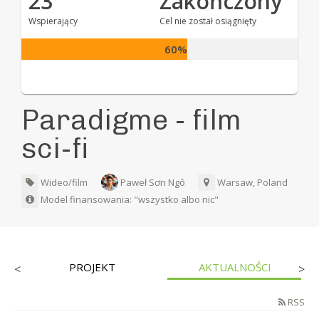
23
Zakończony
Wspierający
Cel nie został osiągnięty
60%
Paradigme - film
sci-fi
Wideo/film
Paweł Sơn Ngô
Warsaw, Poland
Model finansowania: "wszystko albo nic"
PROJEKT
AKTUALNOŚCI
<
>
RSS