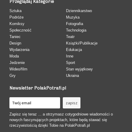
Przeglądaj Kategorie
Sztuka
Dziennikarstwo
Podróże
Muzyka
Komiksy
Fotografia
Społeczność
Technologia
Taniec
Teatr
Design
Książki/Publikacje
Wydarzenia
Edukacja
Moda
Inne
Jedzenie
Sport
Wideo/film
Stan wyjątkowy
Gry
Ukraina
Newsletter PolakPotrafi.pl
Zapisz się teraz ... a otrzymasz cotygodniowe wiadomości o
nowych fascynujących projektach, które będą stawać się
rzeczywistością dzięki Tobie na PolakPotrafi.pl