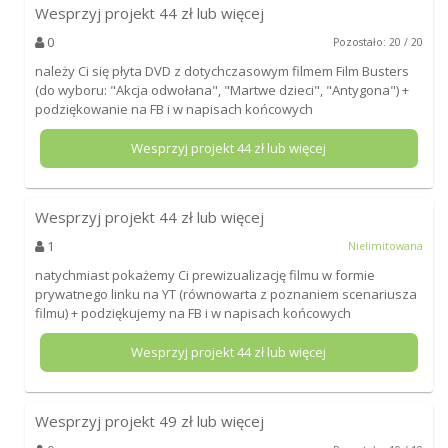
Wesprzyj projekt
44
zł lub więcej
0
Pozostało: 20 / 20
należy Ci się płyta DVD z dotychczasowym filmem Film Busters
(do wyboru: "Akcja odwołana", "Martwe dzieci", "Antygona") +
podziękowanie na FB i w napisach końcowych
Wesprzyj projekt
44
zł lub więcej
Wesprzyj projekt
44
zł lub więcej
1
Nielimitowana
natychmiast pokażemy Ci prewizualizację filmu w formie
prywatnego linku na YT (równowarta z poznaniem scenariusza
filmu) + podziękujemy na FB i w napisach końcowych
Wesprzyj projekt
44
zł lub więcej
Wesprzyj projekt
49
zł lub więcej