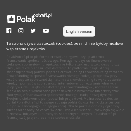
English version
Ta strona używa ciasteczek (cookies), bez nich nie byłoby możliwe
wspieranie Projektów.
PolakPotrafi.pl to platforma crowdfundingowa, czyli platforma
finansowania społecznościowego. Pomagamy uzyskać finansowanie
ciekawych pomysłów i projektów, nie tylko z zakresu sztuki, designu czy
filmu, ale także biznesu. PolakPotrafi.pl to platforma, dzięki której
sfinansujesz swój pomysł poprzez crowdfunding i crowdsourcing zarazem.
Crowdfunding to sposób finansowania różnego rodzaju projektów przy
współpracy ze społecznością, natomiast crowdsourcing to wykorzystanie
wiedzy i pomysłów społeczności internetowej do rozwijania własnych
inicjatyw i idei. Dzięki PolakPotrafi.pl i crowdfundingowi, możesz zebrać
środki na swoje wymarzone przedsięwzięcie biznesowe lub artystyczne.
Skorzystaj z finansowania społecznościowego i nadaj nowej dynamiki
Twojemu ciekawemu pomysłowi lub projektowi. Można powiedzieć, że
portal PolakPotrafi.pl to swego rodzaju polski Kickstarter (Kickstarter.com)
lub polskie Indiegogo (Indiegogo.com). Oba te portale odniosły ogromny
sukces biznesowy na całym świecie. Dzięki ich wsparciu rozwinęło się wiele
biznesów, inicjatyw kulturalnych, społecznych i innych. PolakPotrafi.pl -
finansuj swój projekt razem ze społecznością!a