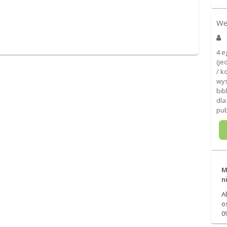
We
4 e
(je
/ k
wys
bib
dla
pub
M
n
A
o
0