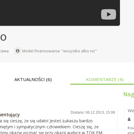
go
zawa
Model finansowania: "wszystko albo nic"
AKTUALNOŚCI
(6)
KOMENTARZE
(4)
Nag
We
Dodano: 06.12.2013, 15:08
entujący
 się cieszę, że się udało! Jesteś Łukaszu bardzo
niętym i sympatycznym człowiekiem. Cieszę się, że
Ksi
iśmy okazję poznać się przy okazji audycji w TOK FM.
PDF