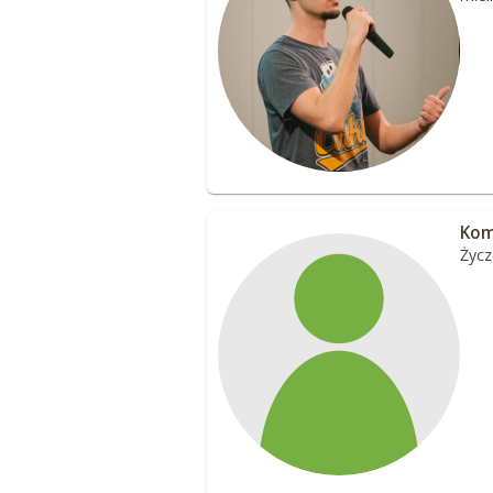
Kom
Życz