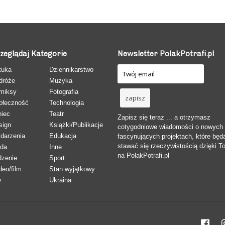
zeglądaj Kategorie
Newsletter PolakPotrafi.pl
tuka
Dziennikarstwo
dróże
Muzyka
miksy
Fotografia
ołeczność
Technologia
niec
Teatr
Zapisz się teraz ... a otrzymasz
sign
Książki/Publikacje
cotygodniowe wiadomości o nowych
darzenia
Edukacja
fascynujących projektach, które będ
stawać się rzeczywistością dzięki T
da
Inne
na PolakPotrafi.pl
dzenie
Sport
deo/film
Stan wyjątkowy
y
Ukraina