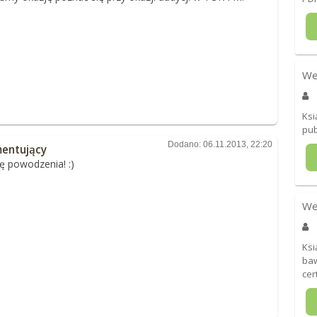
We
Ksi
pub
Dodano: 06.11.2013, 22:20
entujący
ę powodzenia! :)
We
Ksi
baw
cer