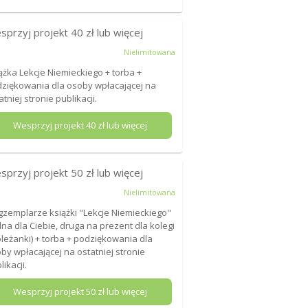
sprzyj projekt
40
zł lub więcej
Nielimitowana
ążka Lekcje Niemieckiego + torba +
ziękowania dla osoby wpłacającej na
atniej stronie publikacji.
Wesprzyj projekt
40
zł lub więcej
sprzyj projekt
50
zł lub więcej
Nielimitowana
gzemplarze książki "Lekcje Niemieckiego"
dna dla Ciebie, druga na prezent dla kolegi
oleżanki) + torba + podziękowania dla
by wpłacającej na ostatniej stronie
likacji.
Wesprzyj projekt
50
zł lub więcej