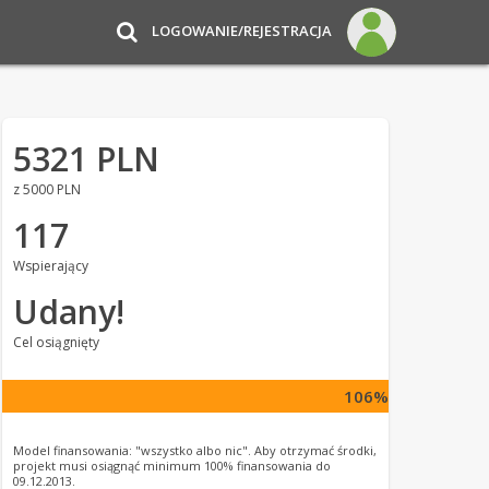
LOGOWANIE/REJESTRACJA
5321 PLN
z 5000 PLN
117
Wspierający
Udany!
Cel osiągnięty
106%
Model finansowania: "wszystko albo nic". Aby otrzymać środki,
projekt musi osiągnąć minimum 100% finansowania do
09.12.2013.