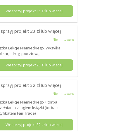
Wesprzyj projekt
15
zł lub więcej
sprzyj projekt
23
zł lub więcej
Nielimitowana
ążka Lekcje Niemieckiego. Wysyłka
likacji drogą pocztową.
Wesprzyj projekt
23
zł lub więcej
sprzyj projekt
32
zł lub więcej
Nielimitowana
ążka Lekcje Niemieckiego + torba
ełniania z logiem książki (torba z
tyfikatem Fair Trade).
Wesprzyj projekt
32
zł lub więcej