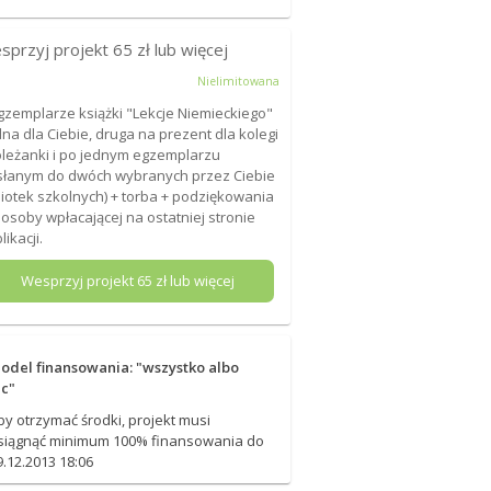
sprzyj projekt
65
zł lub więcej
Nielimitowana
gzemplarze książki "Lekcje Niemieckiego"
dna dla Ciebie, druga na prezent dla kolegi
oleżanki i po jednym egzemplarzu
łanym do dwóch wybranych przez Ciebie
liotek szkolnych) + torba + podziękowania
 osoby wpłacającej na ostatniej stronie
likacji.
Wesprzyj projekt
65
zł lub więcej
odel finansowania: "wszystko albo
ic"
by otrzymać środki, projekt musi
siągnąć minimum 100% finansowania do
9.12.2013 18:06