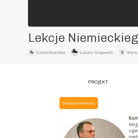
Lekcje Niemieckie
Dziennikarstwo
Łukasz Grajewski
Wars
PROJEKT
Dodaj komentarz
Kom
Mega
ogar
miel