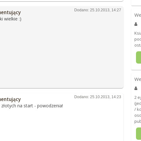
Dodano: 25.10.2013, 14:27
entujący
We
i wielkie :)
Ksi
pod
ost
We
2 e
Dodano: 25.10.2013, 14:23
entujący
(je
a złotych na start - powodzenia!
/ k
oso
pub