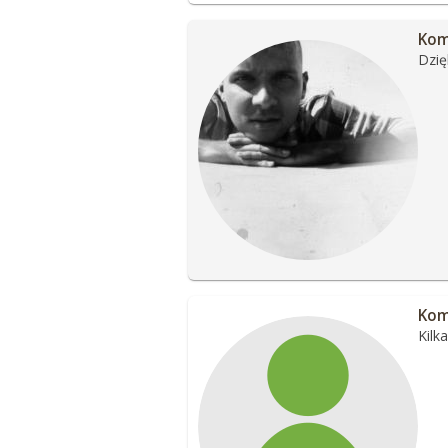
Kom
Dzięk
Kom
Kilk