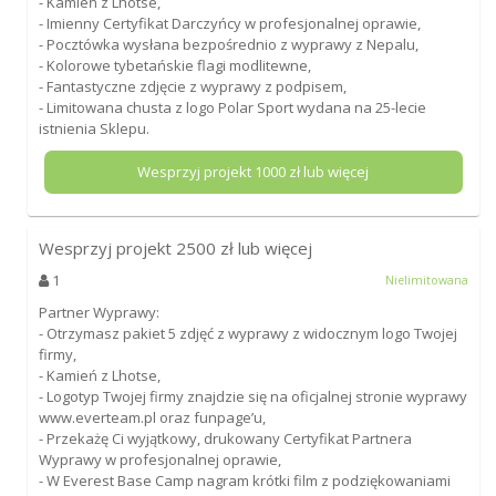
- Kamień z Lhotse,
- Imienny Certyfikat Darczyńcy w profesjonalnej oprawie,
- Pocztówka wysłana bezpośrednio z wyprawy z Nepalu,
- Kolorowe tybetańskie flagi modlitewne,
- Fantastyczne zdjęcie z wyprawy z podpisem,
- Limitowana chusta z logo Polar Sport wydana na 25-lecie
istnienia Sklepu.
Wesprzyj projekt
1000
zł lub więcej
Wesprzyj projekt
2500
zł lub więcej
1
Nielimitowana
Partner Wyprawy:
- Otrzymasz pakiet 5 zdjęć z wyprawy z widocznym logo Twojej
firmy,
- Kamień z Lhotse,
- Logotyp Twojej firmy znajdzie się na oficjalnej stronie wyprawy
www.everteam.pl oraz funpage’u,
- Przekażę Ci wyjątkowy, drukowany Certyfikat Partnera
Wyprawy w profesjonalnej oprawie,
- W Everest Base Camp nagram krótki film z podziękowaniami