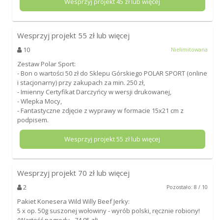
Wesprzyj projekt
45
zł lub więcej
Wesprzyj projekt
55
zł lub więcej
10
Nielimitowana
Zestaw Polar Sport:
- Bon o wartości 50 zł do Sklepu Górskiego POLAR SPORT (online
i stacjonarny) przy zakupach za min. 250 zł,
- Imienny Certyfikat Darczyńcy w wersji drukowanej,
- Wlepka Mocy,
- Fantastyczne zdjęcie z wyprawy w formacie 15x21 cm z
podpisem.
Wesprzyj projekt
55
zł lub więcej
Wesprzyj projekt
70
zł lub więcej
2
Pozostało: 8 / 10
Pakiet Konesera Wild Willy Beef Jerky:
5 x op. 50g suszonej wołowiny - wyrób polski, ręcznie robiony!
(Wartość nagrody - 74,95 zł)