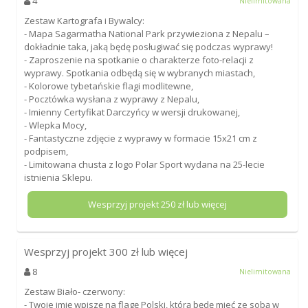
4
Nielimitowana
Zestaw Kartografa i Bywalcy:
- Mapa Sagarmatha National Park przywieziona z Nepalu –
dokładnie taka, jaką będę posługiwać się podczas wyprawy!
- Zaproszenie na spotkanie o charakterze foto-relacji z
wyprawy. Spotkania odbędą się w wybranych miastach,
- Kolorowe tybetańskie flagi modlitewne,
- Pocztówka wysłana z wyprawy z Nepalu,
- Imienny Certyfikat Darczyńcy w wersji drukowanej,
- Wlepka Mocy,
- Fantastyczne zdjęcie z wyprawy w formacie 15x21 cm z
podpisem,
- Limitowana chusta z logo Polar Sport wydana na 25-lecie
istnienia Sklepu.
Wesprzyj projekt
250
zł lub więcej
Wesprzyj projekt
300
zł lub więcej
8
Nielimitowana
Zestaw Biało- czerwony:
- Twoje imię wpiszę na flagę Polski, którą będę mieć ze sobą w