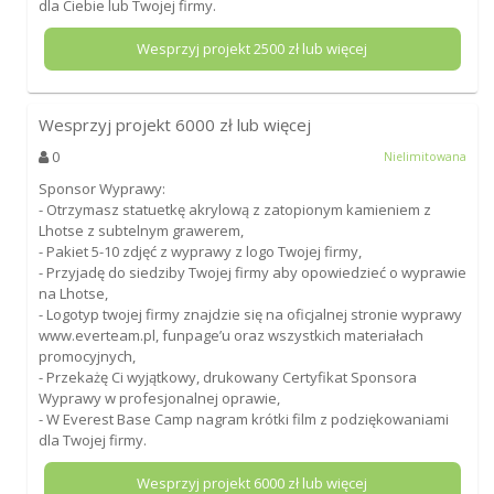
dla Ciebie lub Twojej firmy.
Wesprzyj projekt
2500
zł lub więcej
Wesprzyj projekt
6000
zł lub więcej
0
Nielimitowana
Sponsor Wyprawy:
- Otrzymasz statuetkę akrylową z zatopionym kamieniem z
Lhotse z subtelnym grawerem,
- Pakiet 5-10 zdjęć z wyprawy z logo Twojej firmy,
- Przyjadę do siedziby Twojej firmy aby opowiedzieć o wyprawie
na Lhotse,
- Logotyp twojej firmy znajdzie się na oficjalnej stronie wyprawy
www.everteam.pl, funpage’u oraz wszystkich materiałach
promocyjnych,
- Przekażę Ci wyjątkowy, drukowany Certyfikat Sponsora
Wyprawy w profesjonalnej oprawie,
- W Everest Base Camp nagram krótki film z podziękowaniami
dla Twojej firmy.
Wesprzyj projekt
6000
zł lub więcej