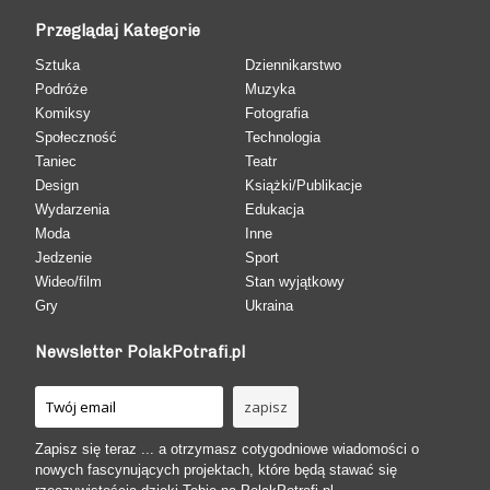
Przeglądaj Kategorie
Sztuka
Dziennikarstwo
Podróże
Muzyka
Komiksy
Fotografia
Społeczność
Technologia
Taniec
Teatr
Design
Książki/Publikacje
Wydarzenia
Edukacja
Moda
Inne
Jedzenie
Sport
Wideo/film
Stan wyjątkowy
Gry
Ukraina
Newsletter PolakPotrafi.pl
Zapisz się teraz ... a otrzymasz cotygodniowe wiadomości o
nowych fascynujących projektach, które będą stawać się