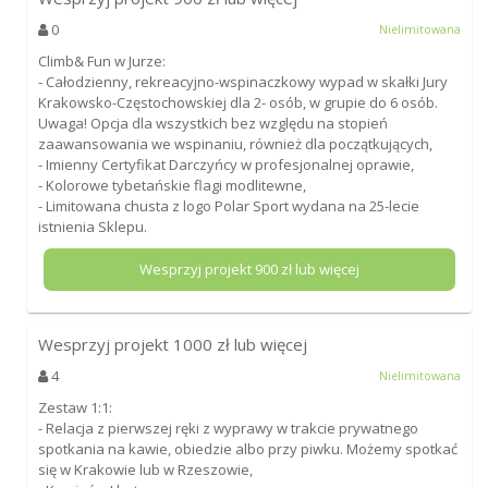
0
Nielimitowana
Climb& Fun w Jurze:
- Całodzienny, rekreacyjno-wspinaczkowy wypad w skałki Jury
Krakowsko-Częstochowskiej dla 2- osób, w grupie do 6 osób.
Uwaga! Opcja dla wszystkich bez względu na stopień
zaawansowania we wspinaniu, również dla początkujących,
- Imienny Certyfikat Darczyńcy w profesjonalnej oprawie,
- Kolorowe tybetańskie flagi modlitewne,
- Limitowana chusta z logo Polar Sport wydana na 25-lecie
istnienia Sklepu.
Wesprzyj projekt
900
zł lub więcej
Wesprzyj projekt
1000
zł lub więcej
4
Nielimitowana
Zestaw 1:1:
- Relacja z pierwszej ręki z wyprawy w trakcie prywatnego
spotkania na kawie, obiedzie albo przy piwku. Możemy spotkać
się w Krakowie lub w Rzeszowie,