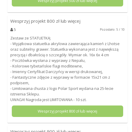
Wesprzyj projekt
500
zł lub więcej
Wesprzyj projekt
800
zł lub więcej
5
Pozostało: 5 / 10
Zestaw ze STATUETKĄ:
- Wyjątkowa statuetka akrylowa zawierająca kamień z Lhotse
oraz subtelny grawer. Statuetka wykonana jest z największą
precyzją i dbałością o szczegóły. Wymiar ok. 16x 6x 4 cm
- Pocztówka wysłana z wyprawy z Nepalu,
- Kolorowe tybetańskie flagi modlitewne,
- Imienny Certyfikat Darczyńcy w wersji drukowanej,
- Fantastyczne zdjęcie z wyprawy w formacie 15x21 cm z
podpisem,
- Limitowana chusta z logo Polar Sport wydana na 25-lecie
istnienia Sklepu.
UWAGA! Nagroda jest LIMITOWANA - 10 szt.
Wesprzyj projekt
800
zł lub więcej
Wesprzyj projekt
900
zł lub więcej