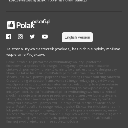
rzeczywistością dzięki Tobie na PolakPotrafi.pl
English version
Ta strona używa ciasteczek (cookies), bez nich nie byłoby możliwe
wspieranie Projektów.
PolakPotrafi.pl to platforma crowdfundingowa, czyli platforma
finansowania społecznościowego. Pomagamy uzyskać finansowanie
ciekawych pomysłów i projektów, nie tylko z zakresu sztuki, designu czy
filmu, ale także biznesu. PolakPotrafi.pl to platforma, dzięki której
sfinansujesz swój pomysł poprzez crowdfunding i crowdsourcing zarazem.
Crowdfunding to sposób finansowania różnego rodzaju projektów przy
współpracy ze społecznością, natomiast crowdsourcing to wykorzystanie
wiedzy i pomysłów społeczności internetowej do rozwijania własnych
inicjatyw i idei. Dzięki PolakPotrafi.pl i crowdfundingowi, możesz zebrać
środki na swoje wymarzone przedsięwzięcie biznesowe lub artystyczne.
Skorzystaj z finansowania społecznościowego i nadaj nowej dynamiki
Twojemu ciekawemu pomysłowi lub projektowi. Można powiedzieć, że
portal PolakPotrafi.pl to swego rodzaju polski Kickstarter (Kickstarter.com)
lub polskie Indiegogo (Indiegogo.com). Oba te portale odniosły ogromny
sukces biznesowy na całym świecie. Dzięki ich wsparciu rozwinęło się wiele
biznesów, inicjatyw kulturalnych, społecznych i innych. PolakPotrafi.pl -
finansuj swój projekt razem ze społecznością!a