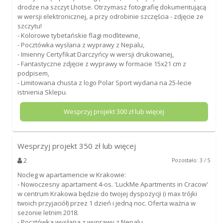
drodze na szczyt Lhotse. Otrzymasz fotografię dokumentującą
w wersji elektronicznej, a przy odrobinie szczęścia - zdjęcie ze
szczytu!
- Kolorowe tybetańskie flagi modlitewne,
- Pocztówka wysłana z wyprawy z Nepalu,
- Imienny Certyfikat Darczyńcy w wersji drukowanej,
- Fantastyczne zdjęcie z wyprawy w formacie 15x21 cm z
podpisem,
- Limitowana chusta z logo Polar Sport wydana na 25-lecie
istnienia Sklepu.
Wesprzyj projekt
300
zł lub więcej
Wesprzyj projekt
350
zł lub więcej
2
Pozostało: 3 / 5
Nocleg w apartamencie w Krakowie:
- Nowoczesny apartament 4-os. 'LuckMe Apartments in Cracow'
w centrum Krakowa będzie do twojej dyspozycji (i max trójki
twoich przyjaciół) przez 1 dzień i jedną noc. Oferta ważna w
sezonie letnim 2018.
- Pocztówka wysłana z wyprawy z Nepalu,