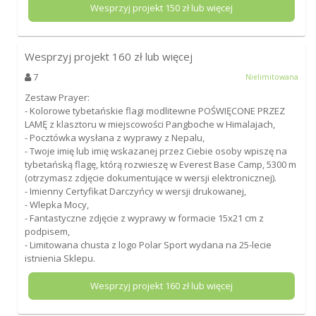
Wesprzyj projekt
150
zł lub więcej
Wesprzyj projekt
160
zł lub więcej
7
Nielimitowana
Zestaw Prayer:
- Kolorowe tybetańskie flagi modlitewne POŚWIĘCONE PRZEZ
LAMĘ z klasztoru w miejscowości Pangboche w Himalajach,
- Pocztówka wysłana z wyprawy z Nepalu,
- Twoje imię lub imię wskazanej przez Ciebie osoby wpiszę na
tybetańską flagę, którą rozwieszę w Everest Base Camp, 5300 m
(otrzymasz zdjęcie dokumentujące w wersji elektronicznej).
- Imienny Certyfikat Darczyńcy w wersji drukowanej,
- Wlepka Mocy,
- Fantastyczne zdjęcie z wyprawy w formacie 15x21 cm z
podpisem,
- Limitowana chusta z logo Polar Sport wydana na 25-lecie
istnienia Sklepu.
Wesprzyj projekt
160
zł lub więcej