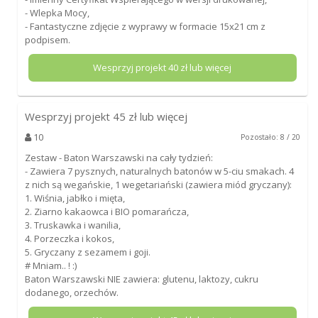
- Wlepka Mocy,
- Fantastyczne zdjęcie z wyprawy w formacie 15x21 cm z
podpisem.
Wesprzyj projekt
40
zł lub więcej
Wesprzyj projekt
45
zł lub więcej
10
Pozostało: 8 / 20
Zestaw - Baton Warszawski na cały tydzień:
- Zawiera 7 pysznych, naturalnych batonów w 5-ciu smakach. 4
z nich są wegańskie, 1 wegetariański (zawiera miód gryczany):
1. Wiśnia, jabłko i mięta,
2. Ziarno kakaowca i BIO pomarańcza,
3. Truskawka i wanilia,
4. Porzeczka i kokos,
5. Gryczany z sezamem i goji.
# Mniam.. ! :)
Baton Warszawski NIE zawiera: glutenu, laktozy, cukru
dodanego, orzechów.