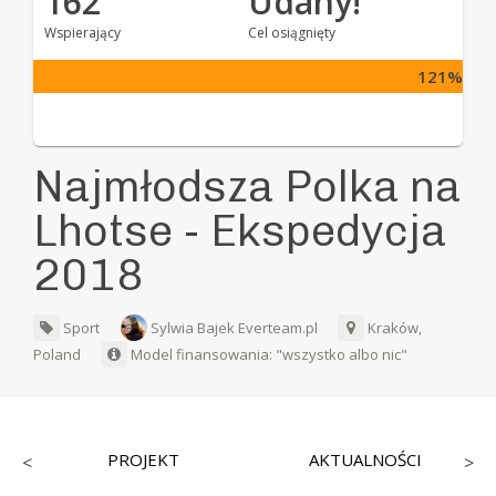
162
Udany!
Wspierający
Cel osiągnięty
121%
Najmłodsza Polka na
Lhotse - Ekspedycja
2018
Sport
Sylwia Bajek Everteam.pl
Kraków,
Poland
Model finansowania: "wszystko albo nic"
PROJEKT
AKTUALNOŚCI
<
>