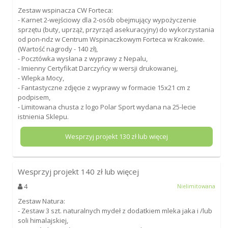
Zestaw wspinacza CW Forteca:
- Karnet 2-wejściowy dla 2-osób obejmujący wypożyczenie
sprzętu (buty, uprząż, przyrząd asekuracyjny) do wykorzystania
od pon-ndz w Centrum Wspinaczkowym Forteca w Krakowie.
(Wartość nagrody - 140 zł),
- Pocztówka wysłana z wyprawy z Nepalu,
- Imienny Certyfikat Darczyńcy w wersji drukowanej,
- Wlepka Mocy,
- Fantastyczne zdjęcie z wyprawy w formacie 15x21 cm z
podpisem,
- Limitowana chusta z logo Polar Sport wydana na 25-lecie
istnienia Sklepu.
Wesprzyj projekt
130
zł lub więcej
Wesprzyj projekt
140
zł lub więcej
4
Nielimitowana
Zestaw Natura:
- Zestaw 3 szt. naturalnych mydeł z dodatkiem mleka jaka i /lub
soli himalajskiej,