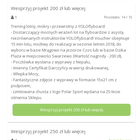
Wesprzyj projekt
200
zł lub więcej
1
Pozostało: 14 / 15
Trening lotny, mokry i przewrotny z YOLOflyboard:
- Dostarczający mocnych wrażeń lot na flyboardzie z asystą
niezrównanych instruktorów YOLOflyboard! Voucher obejmuje
15 min lotu, możliwy do realizacji w sezonie letnim 2018, do
wyboru w bazie Mrągowo na jeziorze Czos lub w bazie Dzika
Plaża w miejscowości Swarzewo (Wartość nagrody - 200 zł),
- Pocztówka wysłana z wyprawy z Nepalu,
- Imienny Certyfikat Darczyńcy w wersji drukowanej,
- Wlepka Mocy,
- Fantastyczne zdjęcie z wyprawy w formacie 15x21 cm z
podpisem,
- Limitowana chusta z logo Polar Sport wydana na 25-lecie
istnienia Sklepu.
Wesprzyj projekt
200
zł lub więcej
Wesprzyj projekt
250
zł lub więcej