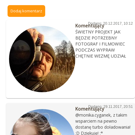
Dodaj komentarz
Dodano: 20.12.2017, 10:12
Komentujący
ŚWIETNY PROJEKT JAK
BĘDZIE POTRZEBNY
FOTOGRAF I FILMOWIEC
PODCZAS WYPRAW
CHĘTNIE WEZMĘ UDZIAŁ
Dodano: 29.11.2017, 20:51
Komentujący
@monika.cyganek, z takim
wsparciem na pewno
dostanę turbo doładowania!
:D Dziękuję! :*