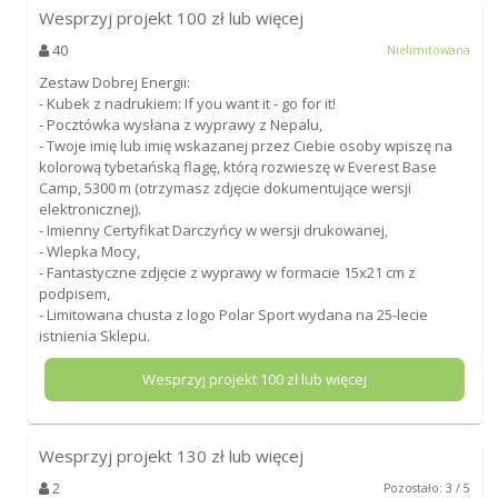
Wesprzyj projekt
100
zł lub więcej
40
Nielimitowana
Zestaw Dobrej Energii:
- Kubek z nadrukiem: If you want it - go for it!
- Pocztówka wysłana z wyprawy z Nepalu,
- Twoje imię lub imię wskazanej przez Ciebie osoby wpiszę na
kolorową tybetańską flagę, którą rozwieszę w Everest Base
Camp, 5300 m (otrzymasz zdjęcie dokumentujące wersji
elektronicznej).
- Imienny Certyfikat Darczyńcy w wersji drukowanej,
- Wlepka Mocy,
- Fantastyczne zdjęcie z wyprawy w formacie 15x21 cm z
podpisem,
- Limitowana chusta z logo Polar Sport wydana na 25-lecie
istnienia Sklepu.
Wesprzyj projekt
100
zł lub więcej
Wesprzyj projekt
130
zł lub więcej
2
Pozostało: 3 / 5