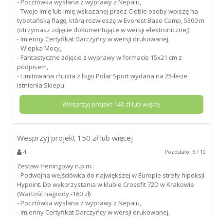
- Pocztówka wysłana z wyprawy z Nepalu,
- Twoje imię lub imię wskazanej przez Ciebie osoby wpiszę na
tybetańską flagę, którą rozwieszę w Everest Base Camp, 5300 m
(otrzymasz zdjęcie dokumentujące w wersji elektronicznej).
- Imienny Certyfikat Darczyńcy w wersji drukowanej,
- Wlepka Mocy,
- Fantastyczne zdjęcie z wyprawy w formacie 15x21 cm z
podpisem,
- Limitowana chusta z logo Polar Sport wydana na 25-lecie
istnienia Sklepu.
Wesprzyj projekt
140
zł lub więcej
Wesprzyj projekt
150
zł lub więcej
4
Pozostało: 6 / 10
Zestaw treningowy n.p.m.:
- Podwójna wejściówka do największej w Europie strefy hipoksji
Hypoint. Do wykorzystania w klubie Crossfit 72D w Krakowie
(Wartość nagrody -160 zł)
- Pocztówka wysłana z wyprawy z Nepalu,
- Imienny Certyfikat Darczyńcy w wersji drukowanej,