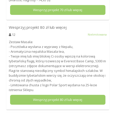
Wesprzyj projekt
70
zł lub więcej
Wesprzyj projekt
80
zł lub więcej
12
Nielimitowana
Zestaw Masala:
- Pocztówka wysłana z wyprawy z Nepalu,
- Aromatyczna nepalska Masala tea,
- Twoje imię lub imię bliskiej Ci osoby wpiszę na kolorową
tybetańską flagę, którą rozwieszę w Everest Base Camp, 5300 m
(otrzymasz zdjęcie dokumentujące w wersji elektronicznej).
Flagi te stanowią nieodłączny symbol himalajskich szlaków. W
buddyzmie tybetańskim wierzy się, że oczyszczają one okolicę i
chronią od złych wypadków,
- Limitowana chusta z logo Polar Sport wydana na 25-lecie
istnienia Sklepu.
Wesprzyj projekt
80
zł lub więcej