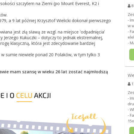
okości szczytem na Ziemi (po Mount Everest, K2 i
8
Zes
ików.
- I
979, a 9 lat później Krzysztof Wielicki dokonał pierwszego
w w
- F
iana jest złą sławą ze wzgl. na miejsce 'odpadnięcia'
ele
y Jerzego Kukuczki – dotyczy to jednak ekstremalnej,
- M
rogę klasyczną, która jest zdecydowanie bardziej
o w sumie niewiele ponad 20 Polaków, w tym tylko 3
rawie mam szansę w wieku 26 lat zostać najmłodszą
We
1
Zes
- I
dru
- W
- F
15x