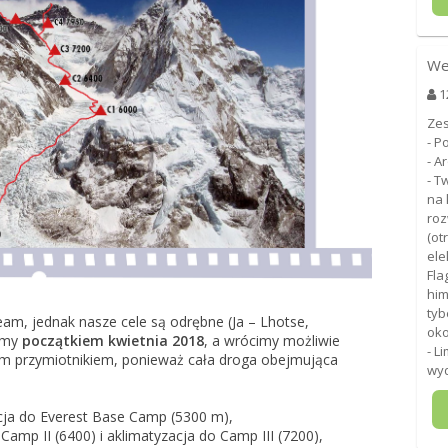
We
1
Zes
- P
- A
- T
na 
roz
(ot
ele
Fla
him
tyb
m, jednak nasze cele są odrębne (Ja – Lhotse,
oko
emy
początkiem kwietnia 2018
, a wrócimy możliwie
- L
wym przymiotnikiem, ponieważ cała droga obejmująca
wyd
zacja do Everest Base Camp (5300 m),
 Camp II (6400) i aklimatyzacja do Camp III (7200),