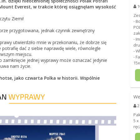
in. dzięki nieocenionej społeczności Polak Potrafi
1
unt Everest, w trakcie której osiągnęłam wysokość
Zes
czytu Ziemi!
- B
POL
brze przygotowana, jednak czynnik zewnętrzny
zak
- I
prawy utwierdziło mnie w przekonaniu, że dobrze się
dru
 potrafię dać z siebie naprawdę wiele, równolegle
- W
erwszym miejscu.
- F
o zamknięcie jednej wyprawy może oznaczać jedynie
15x
suwa nam życie.
hotse, jako czwarta Polka w historii. Wspólnie
We
2
Pak
5 x
ręc