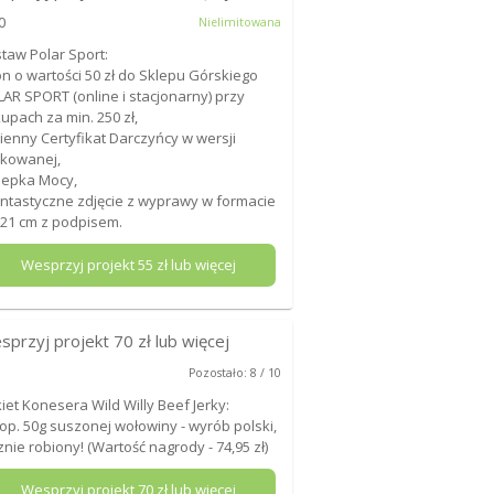
0
Nielimitowana
taw Polar Sport:
on o wartości 50 zł do Sklepu Górskiego
AR SPORT (online i stacjonarny) przy
upach za min. 250 zł,
mienny Certyfikat Darczyńcy w wersji
kowanej,
lepka Mocy,
antastyczne zdjęcie z wyprawy w formacie
21 cm z podpisem.
Wesprzyj projekt
55
zł lub więcej
sprzyj projekt
70
zł lub więcej
Pozostało: 8 / 10
iet Konesera Wild Willy Beef Jerky:
 op. 50g suszonej wołowiny - wyrób polski,
znie robiony! (Wartość nagrody - 74,95 zł)
Wesprzyj projekt
70
zł lub więcej