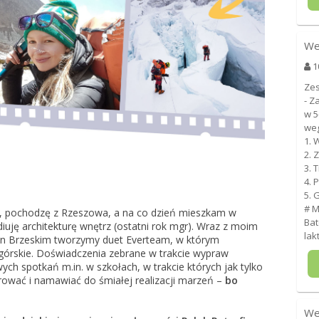
We
1
Zes
- Z
w 5
weg
1. 
2. 
3. 
4. 
5. 
# Mn
t, pochodzę z Rzeszowa, a na co dzień mieszkam w
Bat
iuję architekturę wnętrz (ostatni rok mgr). Wraz z moim
lak
an Brzeskim tworzymy duet Everteam, w którym
ogórskie. Doświadczenia zebrane w trakcie wypraw
ch spotkań m.in. w szkołach, w trakcie których jak tylko
ować i namawiać do śmiałej realizacji marzeń –
bo
We