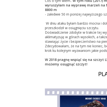
Coś o tym wiem..
W tym roku (2017) m.
wyruszyłam na wyprawę marzeń na Mo
8800 m
- zaledwie 50 m poniżej najwyższego sz
W dniu ataku byłam bardzo mocna i do
przeszkodził w osiągnięciu szczytu.
Doświadczenie zdobyte w trakcie tej wy
aklimatyzuję w górach wysokich, a także
stawiając życie i bezpieczeństwo na pi
Zdecydowałam, że na tym nie koniec, b
krok ku kolejnym wyzwaniom jakie pod
W 2018 pragnę wspiąć się na szczyt L
możemy osiągnąć szczyt!