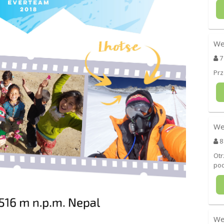
We
7
Prz
We
8
Otr
po
We