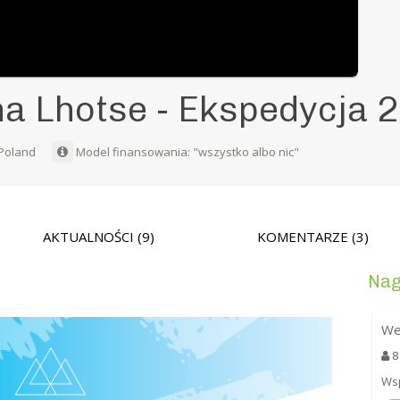
na Lhotse - Ekspedycja 
 Poland
Model finansowania: "wszystko albo nic"
AKTUALNOŚCI
(9)
KOMENTARZE
(3)
Nag
We
8
Wsp