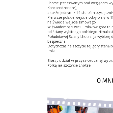
Lhotse jest czwartym pod względem wys
Kanczendzondze),
a także jednym z 14-stu ośmiotysięczn
Pierwsze polskie wejście odbyło się w 1
na Świecie wejścia zimowego.
W świadomości wielu Polaków góra ta ow
od ściany wybitnego polskiego Himalaist
Południowej Ściany Lhotse. Ja wybiorę d
bezpieczna.
Dotychczas na szczycie tej góry stanęł
Polki.
Biorąc udział w przyszłorocznej wyp
Polką na szczycie Lhotse!