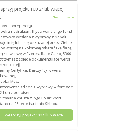
sprzyj projekt
100
zł lub więcej
0
Nielimitowana
taw Dobrej Energii:
ubek z nadrukiem: If you want it - go for it!
ocztówka wysłana z wyprawy z Nepalu,
woje imię lub imię wskazanej przez Ciebie
by wpiszę na kolorową tybetańską flagę,
rą rozwieszę w Everest Base Camp, 5300
otrzymasz zdjęcie dokumentujące wersji
ktronicznej).
mienny Certyfikat Darczyńcy w wersji
kowanej,
lepka Mocy,
antastyczne zdjęcie z wyprawy w formacie
21 cm z podpisem,
imitowana chusta z logo Polar Sport
ana na 25-lecie istnienia Sklepu.
Wesprzyj projekt
100
zł lub więcej