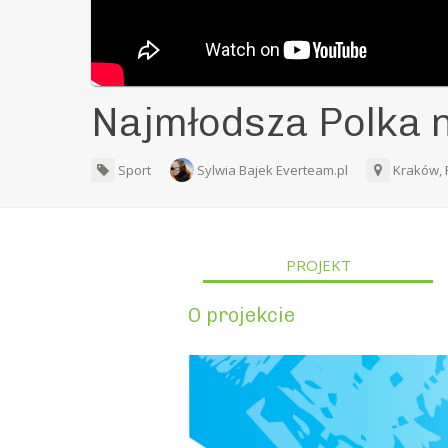
Najmłodsza Polka 
Sport
Sylwia Bajek Everteam.pl
Kraków,
PROJEKT
O projekcie