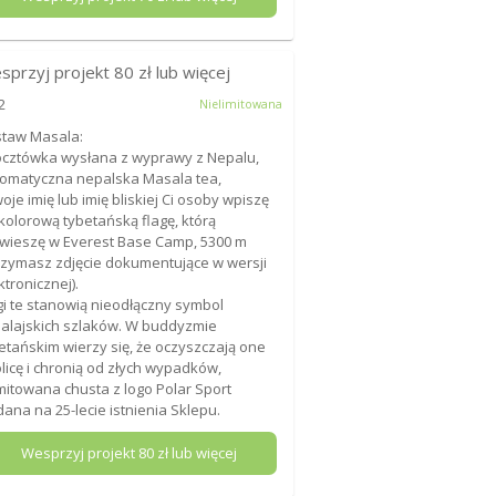
sprzyj projekt
80
zł lub więcej
2
Nielimitowana
taw Masala:
ocztówka wysłana z wyprawy z Nepalu,
romatyczna nepalska Masala tea,
woje imię lub imię bliskiej Ci osoby wpiszę
kolorową tybetańską flagę, którą
wieszę w Everest Base Camp, 5300 m
rzymasz zdjęcie dokumentujące w wersji
ktronicznej).
gi te stanowią nieodłączny symbol
alajskich szlaków. W buddyzmie
etańskim wierzy się, że oczyszczają one
licę i chronią od złych wypadków,
imitowana chusta z logo Polar Sport
ana na 25-lecie istnienia Sklepu.
Wesprzyj projekt
80
zł lub więcej