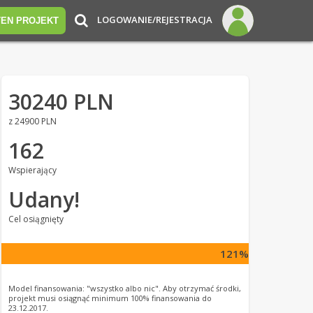
LOGOWANIE/REJESTRACJA
TEN PROJEKT
30240 PLN
z 24900 PLN
162
Wspierający
Udany!
Cel osiągnięty
121%
Model finansowania: "wszystko albo nic". Aby otrzymać środki,
projekt musi osiągnąć minimum 100% finansowania do
23.12.2017.