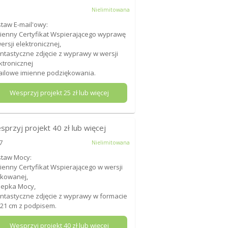
Nielimitowana
taw E-mail'owy:
mienny Certyfikat Wspierającego wyprawę
ersji elektronicznej,
antastyczne zdjęcie z wyprawy w wersji
ktronicznej
ailowe imienne podziękowania.
Wesprzyj projekt
25
zł lub więcej
sprzyj projekt
40
zł lub więcej
7
Nielimitowana
taw Mocy:
mienny Certyfikat Wspierającego w wersji
kowanej,
lepka Mocy,
antastyczne zdjęcie z wyprawy w formacie
21 cm z podpisem.
Wesprzyj projekt
40
zł lub więcej