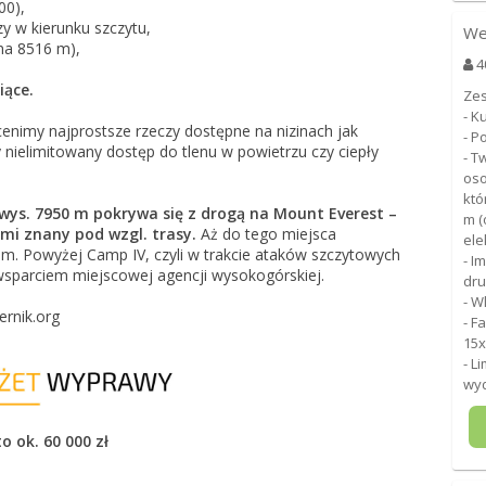
00),
zy w kierunku szczytu,
We
na 8516 m),
4
iące.
Zes
- K
nimy najprostsze rzeczy dostępne na nizinach jak
- P
y nielimitowany dostęp do tlenu w powietrzu czy ciepły
- T
oso
któ
wys. 7950 m pokrywa się z drogą na Mount Everest –
m (
 mi znany pod wzgl. trasy.
Aż do tego miejsca
ele
m. Powyżej Camp IV, czyli w trakcie ataków szczytowych
- I
wsparciem miejscowej agencji wysokogórskiej.
dru
- W
ernik.org
- F
15x
- L
wyd
 ok. 60 000 zł