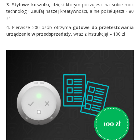
3.
Stylowe koszulki,
dzięki którym poczujesz na sobie moc
technologii! Zaufaj naszej kreatywności, a nie pożałujesz! - 80
zł
4.
Pierwsze 200 osób otrzyma
gotowe do przetestowania
urządzenie w przedsprzedaży
, wraz z instrukcją! – 100 zł