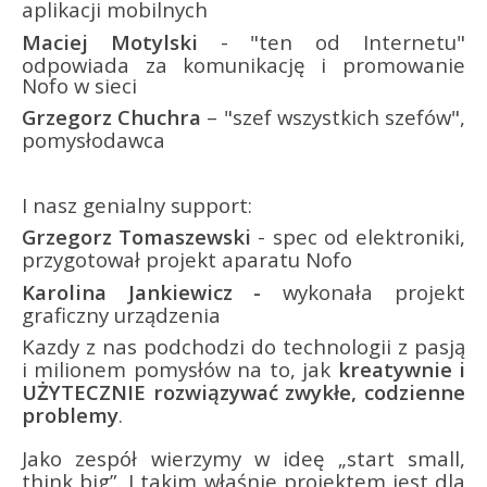
aplikacji mobilnych
Maciej Motylski
- "ten od Internetu"
odpowiada za komunikację i promowanie
Nofo w sieci
Grzegorz Chuchra
– "szef wszystkich szefów",
pomysłodawca
I nasz genialny support:
Grzegorz Tomaszewski
- spec od elektroniki,
przygotował projekt aparatu Nofo
Karolina Jankiewicz -
wykonała p
rojekt
graficzny urządzenia
Kazdy z nas podchodzi do technologii z pasją
i milionem pomysłów na to, jak
kreatywnie i
UŻYTECZNIE rozwiązywać zwykłe, codzienne
problemy
.
Jako zespół wierzymy w ideę „start small,
think big”. I takim właśnie projektem jest dla