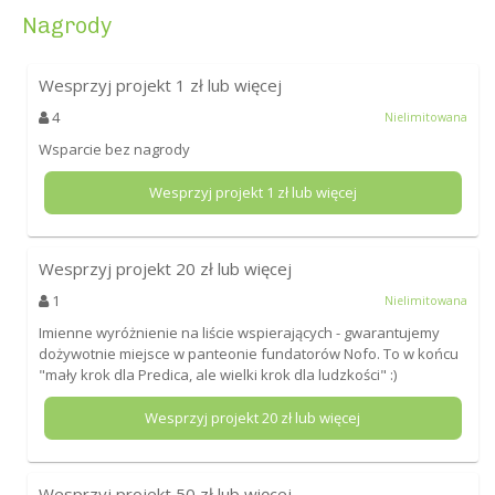
Nagrody
Wesprzyj projekt
1
zł lub więcej
4
Nielimitowana
Wsparcie bez nagrody
Wesprzyj projekt
1
zł lub więcej
Wesprzyj projekt
20
zł lub więcej
1
Nielimitowana
Imienne wyróżnienie na liście wspierających - gwarantujemy
dożywotnie miejsce w panteonie fundatorów Nofo. To w końcu
"mały krok dla Predica, ale wielki krok dla ludzkości" :)
Wesprzyj projekt
20
zł lub więcej
Wesprzyj projekt
50
zł lub więcej