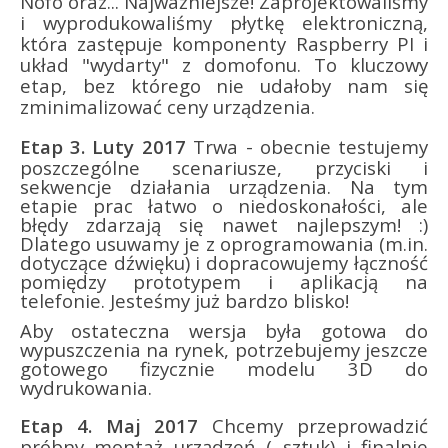
Nofo oraz... Najważniejsze! Zaprojektowaliśmy
i wyprodukowaliśmy płytkę elektroniczną,
która zastępuje komponenty Raspberry PI i
układ "wydarty" z domofonu. To kluczowy
etap, bez którego nie udałoby nam się
zminimalizować ceny urządzenia.
Etap 3. Luty 2017
Trwa - obecnie testujemy
poszczególne scenariusze, przyciski i
sekwencje działania urządzenia. Na tym
etapie prac łatwo o niedoskonałości, ale
błędy zdarzają się nawet najlepszym! :)
Dlatego usuwamy je z oprogramowania (m.in.
dotyczące dźwięku) i dopracowujemy łączność
pomiędzy prototypem i aplikacją na
telefonie. Jesteśmy już bardzo blisko!
Aby ostateczna wersja była gotowa do
wypuszczenia na rynek, potrzebujemy jeszcze
gotowego fizycznie modelu 3D do
wydrukowania.
Etap 4. Maj 2017
Chcemy przeprowadzić
próbny montaż urządzeń ( sztuk) i finalnie