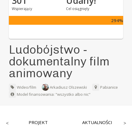
301
Udany!
Wspierający
Cel osiągnięty
294%
Ludobójstwo -
dokumentalny film
animowany
Wideo/film
Arkadiusz Olszewski
Pabianice
Model finansowania: "wszystko albo nic"
PROJEKT
AKTUALNOŚCI
<
>