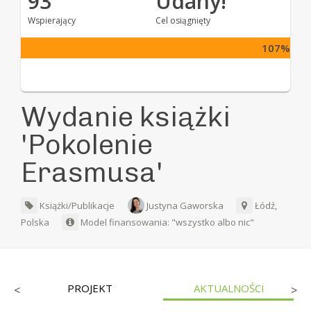
93
Udany!
Wspierający
Cel osiągnięty
107%
Wydanie książki
'Pokolenie
Erasmusa'
Książki/Publikacje
Justyna Gaworska
Łódź,
Polska
Model finansowania: "wszystko albo nic"
PROJEKT
AKTUALNOŚCI
<
>