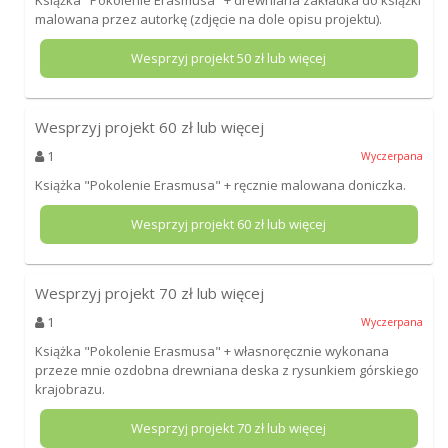
malowana przez autorkę (zdjęcie na dole opisu projektu).
Wesprzyj projekt
50
zł lub więcej
Wesprzyj projekt
60
zł lub więcej
1
Wyczerpana
Książka "Pokolenie Erasmusa" + ręcznie malowana doniczka.
Wesprzyj projekt
60
zł lub więcej
Wesprzyj projekt
70
zł lub więcej
1
Wyczerpana
Książka "Pokolenie Erasmusa" + własnoręcznie wykonana
przeze mnie ozdobna drewniana deska z rysunkiem górskiego
krajobrazu.
Wesprzyj projekt
70
zł lub więcej