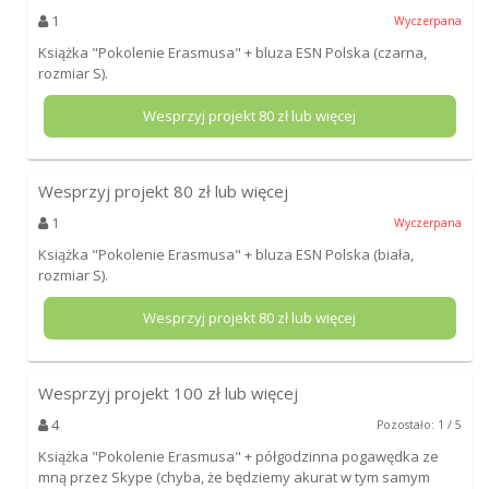
1
Wyczerpana
Książka "Pokolenie Erasmusa" + bluza ESN Polska (czarna,
rozmiar S).
Wesprzyj projekt
80
zł lub więcej
Wesprzyj projekt
80
zł lub więcej
1
Wyczerpana
Książka "Pokolenie Erasmusa" + bluza ESN Polska (biała,
rozmiar S).
Wesprzyj projekt
80
zł lub więcej
Wesprzyj projekt
100
zł lub więcej
4
Pozostało: 1 / 5
Książka "Pokolenie Erasmusa" + półgodzinna pogawędka ze
mną przez Skype (chyba, że będziemy akurat w tym samym