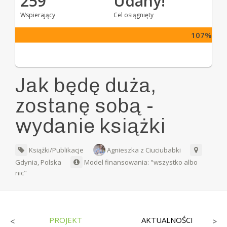
259
Udany!
Wspierający
Cel osiągnięty
107%
Jak będę duża,
zostanę sobą -
wydanie książki
Książki/Publikacje
Agnieszka z Ciuciubabki
Gdynia, Polska
Model finansowania: "wszystko albo
nic"
PROJEKT
AKTUALNOŚCI
<
>