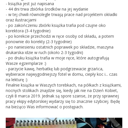
- książka jest już napisana
- 44 dni trwa zbiórka środków na jej wydanie
- w tej chwili równolegle trwają prace nad projektem okładki
oraz ilustracjami
- po zakończeniu zbiórki książka trafia pod czujne oko
korektora (3-4 tygodnie)
- po korekcie przechodzi w ręce osoby od składu, a potem
ponownie do korekty (2-3 tygodnie)
- po naniesieniu ostatnich poprawek po składzie, maszyna
drukarska idzie w ruch (około 2-3 tygodni)
- po druku książka trafia w moje ręce, które autografują
Wasze egzemplarze :)
- parzycie kawę, herbatkę lub podgrzewacie grzańca,
wybieracie najwygodniejszy fotel w domu, ciepły koc i... czas
na lekturę :)
Finalnie książka w Waszych torebkach, na półkach z książkami,
nocnych stolikach znajdzie się, kiedy jak nie na Dzień Kobiet,
czyli 8 marca 2019. Jednak są spore szanse, że przy sprawnej
pracy ekipy edytorskiej wydarzy się to znacznie szybciej. Będę
na bieżąco Was informować o postępach.