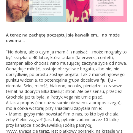
A teraz na zachętę poczęstuj się kawałkiem... no może
dwoma...
"No dobra, ale o czym ja mam (...) napisać. ...może mogłaby to
być książka o 40-latce, która tadam (fajerwerki, confetti,
szampan albo chociaż wino musujące) zaczyna życie od nowa.
Odnajduje miłość, zostaje obrzydliwie bogata, albo nie, nie
obrzydliwie; po prostu zostaje bogata. Tak z marketingowego
punktu widzenia, to potencjalna grupa docelowa fju, fju –
niemała. Seks, miłość, hialuron, botoks, pieniądze to zawsze
tema
t na dobrych kilkadziesiąt stron. Ale bez sensu, przecież
Grochola już tu była, a Patryk Vega nie umie pisać.
A tak a propos (chociaż w sumie nie wiem, a propos czego),
moja córka wczoraj przy śniadaniu zapytała mnie:
- Mamo, gdyby miał powstać film o nas, to kto byś chciała,
żeby Ciebie zagrał? (tak, tak, pytanie zadane przez 10-latkę
przy kanapce z podwawelską i żółtą papryką).
Yyyyy, uważajcie teraz. Jest piątkowy poranek, na krześle wisi