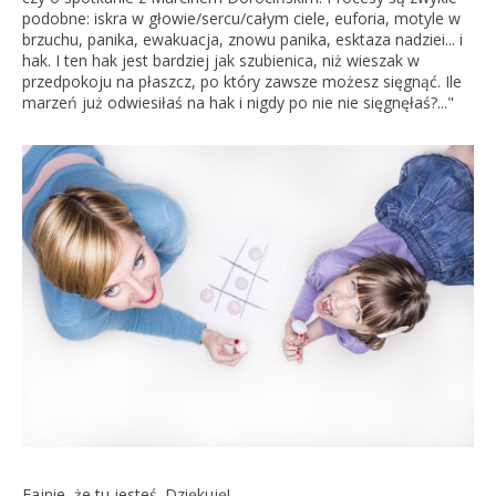
podobne: iskra w głowie/sercu/całym ciele, euforia, motyle w
brzuchu, panika, ewakuacja, znowu panika, esktaza nadziei... i
hak. I ten hak jest bardziej jak szubienica, niż wieszak w
przedpokoju na płaszcz, po który zawsze możesz sięgnąć. Ile
marzeń już odwiesiłaś na hak i nigdy po nie nie sięgnęłaś?..."
Fajnie, że tu jesteś. Dziękuję!