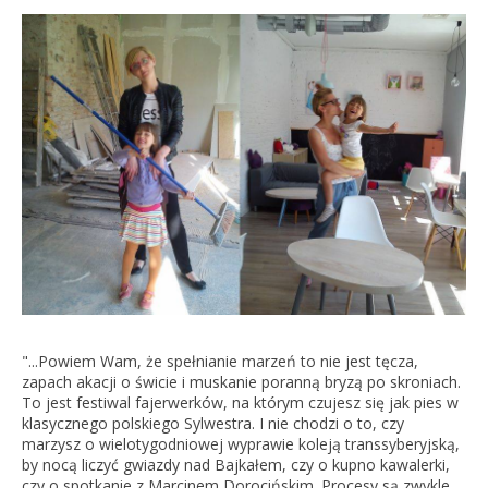
"...Powiem Wam, że spełnianie marzeń to nie jest tęcza,
zapach akacji o świcie i muskanie poranną bryzą po skroniach.
To jest festiwal fajerwerków, na którym czujesz się jak pies w
klasycznego polskiego Sylwestra. I nie chodzi o to, czy
marzysz o wielotygodniowej wyprawie koleją transsyberyjską,
by nocą liczyć gwiazdy nad Bajkałem, czy o kupno kawalerki,
czy o spotkanie z Marcinem Dorocińskim. Procesy są zwykle