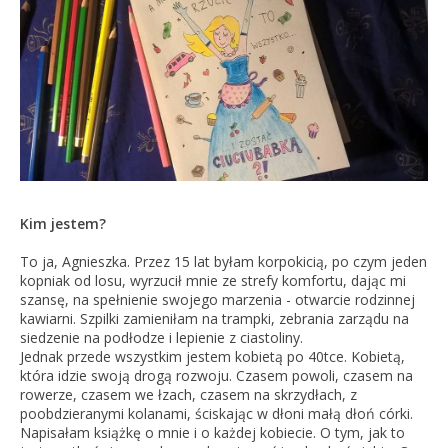
Kim jestem?
To ja, Agnieszka. Przez 15 lat byłam korpokicią, po czym jeden
kopniak od losu, wyrzucił mnie ze strefy komfortu, dając mi
szansę, na spełnienie swojego marzenia - otwarcie rodzinnej
kawiarni. Szpilki zamieniłam na trampki, zebrania zarządu na
siedzenie na podłodze i lepienie z ciastoliny.
Jednak przede wszystkim jestem kobietą po 40tce. Kobietą,
która idzie swoją drogą rozwoju. Czasem powoli, czasem na
rowerze, czasem we łzach, czasem na skrzydłach, z
poobdzieranymi kolanami, ściskając w dłoni małą dłoń córki.
Napisałam książkę o mnie i o każdej kobiecie. O tym, jak to