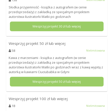
138
Nielimitowana
Słodka przyjemność - książka z autografem (w cenie
przedsprzedaży) z zakładką ze specjalnym projektem
autorstwa ilustratorki Matki po godzinach
Wesprzyj projekt
30
zł lub więcej
Wesprzyj projekt
50
zł lub więcej
58
Nielimitowana
Kawa z marzeniami - książka z autografem (w cenie
przedsprzedaży) z zakładką ze specjalnym projektem
autorstwa ilustratorki Matki po godzinach wraz z kawą wypitą z
autorką w kawiarni Ciuciubabka w Gdyni
Wesprzyj projekt
50
zł lub więcej
Wesprzyj projekt
100
zł lub więcej
18
Nielimitowana