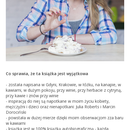
Co sprawia, że ta książka jest wyjątkowa
- została napisana w Gdyni, Krakowie, w łóżku, na kanapie, w
kawiarni, w dużym pokoju, przy winie, przy herbacie z cytryną,
przy kawie i znów przy winie
- inspiracją do niej są napotkane w moim życiu kobiety,
mężczyźni i dzieci oraz nienapotkani: Julia Roberts i Marcin
Dorociński
- powstała w dużej mierze dzięki moim obserwacjom zza baru
w kawiarni
- książka jest w 100% książką autobiograficzną - każda