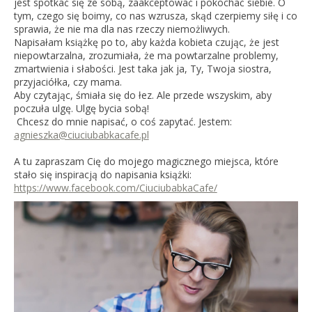
jest spotkać się ze sobą, zaakceptować i pokochać siebie. O
tym, czego się boimy, co nas wzrusza, skąd czerpiemy siłę i co
sprawia, że nie ma dla nas rzeczy niemożliwych.
Napisałam książkę po to, aby każda kobieta czując, że jest
niepowtarzalna, zrozumiała, że ma powtarzalne problemy,
zmartwienia i słabości. Jest taka jak ja, Ty, Twoja siostra,
przyjaciółka, czy mama.
Aby czytając, śmiała się do łez. Ale przede wszyskim, aby
poczuła ulgę. Ulgę bycia sobą!
Chcesz do mnie napisać, o coś zapytać. Jestem:
agnieszka@ciuciubabkacafe.pl
A tu zapraszam Cię do mojego magicznego miejsca, które
stało się inspiracją do napisania książki:
https://www.facebook.com/CiuciubabkaCafe/