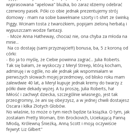
wyprasowana "apelowa" bluzka, bo zaraz idziemy odebrać
czerwony pasek. Póki co obie jednak prezentujemy strój
domowy - mam na sobie bawełniane szorty i t-shirt ze świnką
Piggy. Wcinam tosta z twarożkiem, popijam zieloną herbatą i
wypuszczam wodze fantazji.
- Może Anna Hatheway, chociaż nie, ona chyba za młoda na
mnie...
Na co dostaję (sami przyznajcie!!!) bonusa, ba, 5 z koroną od
córki:
- Bo ja to myślę, że Ciebie powinna zagrać... Julia Roberts.
Tak się bałam, że wyskoczy z Meryl Streep, którą kocham,
admiruję i w ogóle, no ale jednak jak wspomniałam w
pierwszych słowach mojej przedmowy, od blisko roku mam
zalewdwie 40 lat, a Meryl kupuje jednak kremy do twarzy z
półki dwie dekady wyżej. A tu proszę, Julia Roberts, ha!
Miłość i zachwyt dziecka, szczególnie własnego, jest tak
przeogromny, że ani się obejrzysz, a w jednej chwili dostajesz
Oscara i kilka Złotych Globów.
No właśnie, to może o tym niech będzie ta książka. O tym, jak
zostałam Pretty Woman, Erin Brockovich, Uciekającą Panną
Młodą, Królewną Śnieżką, Anną Scott i moją oczywiście
fejwryt Liz Gilbert"