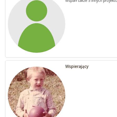
Wsparł także 5 innych projekt
Wspierający