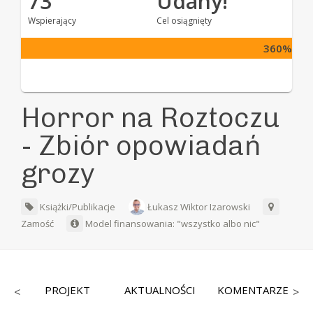
73
Udany!
Wspierający
Cel osiągnięty
360%
Horror na Roztoczu
- Zbiór opowiadań
grozy
Książki/Publikacje
Łukasz Wiktor Izarowski
Zamość
Model finansowania: "wszystko albo nic"
CY
PROJEKT
AKTUALNOŚCI
KOMENTARZE
<
>