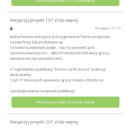
Wesprzyj projekt
157
zł lub więcej
Wesprzyj projekt
157
zł lub więcej
Pozostało: 17 / 17
Jedna historia w książce jest sygnowana Twoim podpisem,
nazwą firmy lub produktem np.
Ta historia powstała dzięki... lub Ta opowieść jest
sponsorowana przez... albo Promotorem literatury grozy i
mecenasem tej opowieści jest...
+1 egzemplarz publikacji "Horror na Roztoczu" w wersji
drukowanej
Czyli 17 mrocznych opowieści grozy rodem z Roztocza
+podziękowania na łamach publikacji
Wesprzyj projekt
157
zł lub więcej
Wesprzyj projekt
257
zł lub więcej