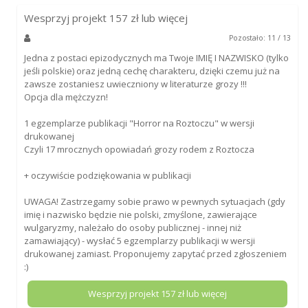
Wesprzyj projekt
157
zł lub więcej
Pozostało: 11 / 13
Jedna z postaci epizodycznych ma Twoje IMIĘ I NAZWISKO (tylko
jeśli polskie) oraz jedną cechę charakteru, dzięki czemu już na
zawsze zostaniesz uwieczniony w literaturze grozy !!!
Opcja dla mężczyzn!
1 egzemplarze publikacji "Horror na Roztoczu" w wersji
drukowanej
Czyli 17 mrocznych opowiadań grozy rodem z Roztocza
+ oczywiście podziękowania w publikacji
UWAGA! Zastrzegamy sobie prawo w pewnych sytuacjach (gdy
imię i nazwisko będzie nie polski, zmyślone, zawierające
wulgaryzmy, należało do osoby publicznej - innej niż
zamawiający) - wysłać 5 egzemplarzy publikacji w wersji
drukowanej zamiast. Proponujemy zapytać przed zgłoszeniem
:)
Wesprzyj projekt
157
zł lub więcej