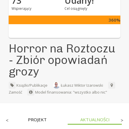
73
Udany!
Wspierający
Cel osiągnięty
360%
Horror na Roztoczu
- Zbiór opowiadań
grozy
Książki/Publikacje
Łukasz Wiktor Izarowski
Zamość
Model finansowania: "wszystko albo nic"
PROJEKT
AKTUALNOŚCI
<
>