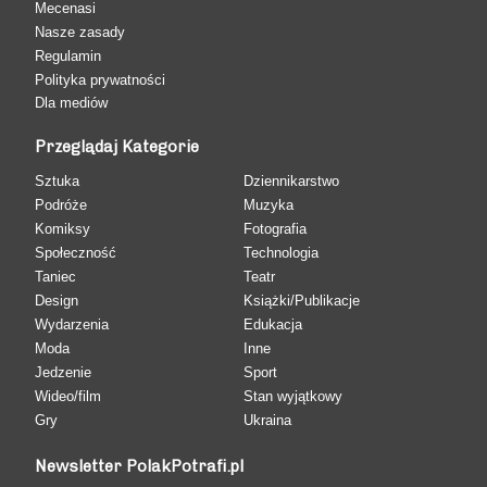
Mecenasi
Nasze zasady
Regulamin
Polityka prywatności
Dla mediów
Przeglądaj Kategorie
Sztuka
Dziennikarstwo
Podróże
Muzyka
Komiksy
Fotografia
Społeczność
Technologia
Taniec
Teatr
Design
Książki/Publikacje
Wydarzenia
Edukacja
Moda
Inne
Jedzenie
Sport
Wideo/film
Stan wyjątkowy
Gry
Ukraina
Newsletter PolakPotrafi.pl