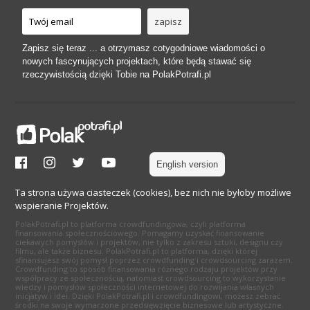
Zapisz się teraz ... a otrzymasz cotygodniowe wiadomości o
nowych fascynujących projektach, które będą stawać się
rzeczywistością dzięki Tobie na PolakPotrafi.pl
English version
Ta strona używa ciasteczek (cookies), bez nich nie byłoby możliwe
wspieranie Projektów.
PolakPotrafi.pl to platforma crowdfundingowa, czyli platforma
finansowania społecznościowego. Pomagamy uzyskać finansowanie
ciekawych pomysłów i projektów, nie tylko z zakresu sztuki, designu czy
filmu, ale także biznesu. PolakPotrafi.pl to platforma, dzięki której
sfinansujesz swój pomysł poprzez crowdfunding i crowdsourcing zarazem.
Crowdfunding to sposób finansowania różnego rodzaju projektów przy
współpracy ze społecznością, natomiast crowdsourcing to wykorzystanie
wiedzy i pomysłów społeczności internetowej do rozwijania własnych
inicjatyw i idei. Dzięki PolakPotrafi.pl i crowdfundingowi, możesz zebrać
środki na swoje wymarzone przedsięwzięcie biznesowe lub artystyczne.