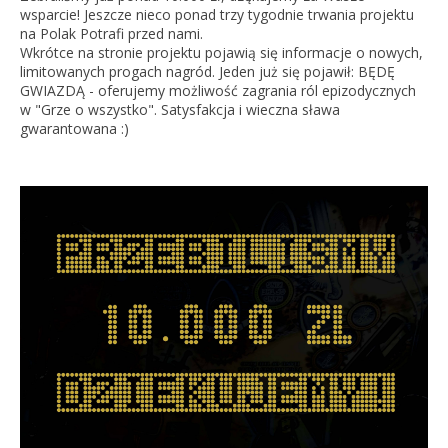
wsparcie! Jeszcze nieco ponad trzy tygodnie trwania projektu
na Polak Potrafi przed nami.
Wkrótce na stronie projektu pojawią się informacje o nowych,
limitowanych progach nagród. Jeden już się pojawił: BĘDĘ
GWIAZDĄ - oferujemy możliwość zagrania ról epizodycznych
w "Grze o wszystko". Satysfakcja i wieczna sława
gwarantowana :)