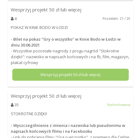
Wesprzyj projekt
50
zł lub więcej
4
Pozostało: 21 / 25
POKAZ W KINIE BODO W ŁODZI
- Bilet na pokaz "Gry o wszystko" w Kinie Bodo w Łodzi w
dniu 30.06.2021
- Wszystkie pozostałe nagrody z progu nagród "Stokrotne
dzięki!": nazwisko w napisach końcowych i na fb, film, magazyn,
plakat cyfrowy
Wesprzyj projekt
50
zł lub więcej
Wesprzyj projekt
50
zł lub więcej
35
Nielimitowana
STOKROTNE DZIĘKI!
- Wyszczególnienie z imienia i nazwiska lub pseudonimu w
napisach końcowych filmu i na Facebooku
- Link do pobrania filmu "Gra o wszystko", z premierą dla Ciebie