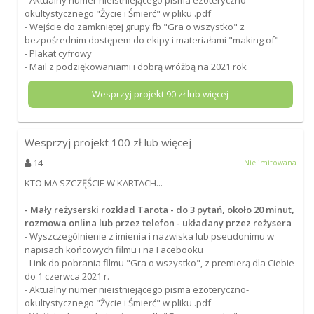
okultystycznego "Życie i Śmierć" w pliku .pdf
- Wejście do zamkniętej grupy fb "Gra o wszystko" z
bezpośrednim dostępem do ekipy i materiałami "making of"
- Plakat cyfrowy
- Mail z podziękowaniami i dobrą wróżbą na 2021 rok
Wesprzyj projekt
90
zł lub więcej
Wesprzyj projekt
100
zł lub więcej
14
Nielimitowana
KTO MA SZCZĘŚCIE W KARTACH...
- Mały reżyserski rozkład Tarota - do 3 pytań, około 20 minut,
rozmowa onlina lub przez telefon - układany przez reżysera
- Wyszczególnienie z imienia i nazwiska lub pseudonimu w
napisach końcowych filmu i na Facebooku
- Link do pobrania filmu "Gra o wszystko", z premierą dla Ciebie
do 1 czerwca 2021 r.
- Aktualny numer nieistniejącego pisma ezoteryczno-
okultystycznego "Życie i Śmierć" w pliku .pdf