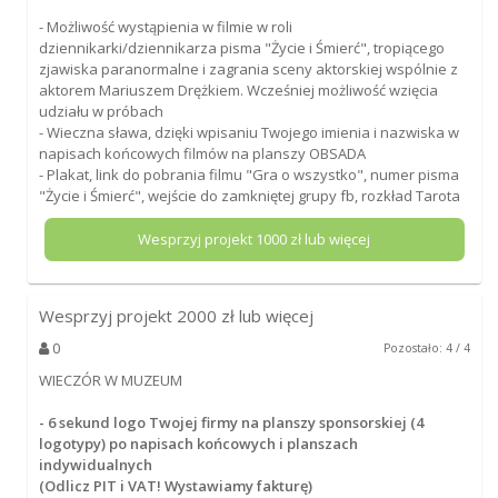
- Możliwość wystąpienia w filmie w roli
dziennikarki/dziennikarza pisma "Życie i Śmierć", tropiącego
zjawiska paranormalne i zagrania sceny aktorskiej wspólnie z
aktorem Mariuszem Drężkiem. Wcześniej możliwość wzięcia
udziału w próbach
- Wieczna sława, dzięki wpisaniu Twojego imienia i nazwiska w
napisach końcowych filmów na planszy OBSADA
- Plakat, link do pobrania filmu "Gra o wszystko", numer pisma
"Życie i Śmierć", wejście do zamkniętej grupy fb, rozkład Tarota
Wesprzyj projekt
1000
zł lub więcej
Wesprzyj projekt
2000
zł lub więcej
0
Pozostało: 4 / 4
WIECZÓR W MUZEUM
- 6 sekund logo Twojej firmy na planszy sponsorskiej (4
logotypy) po napisach końcowych i planszach
indywidualnych
(Odlicz PIT i VAT! Wystawiamy fakturę)