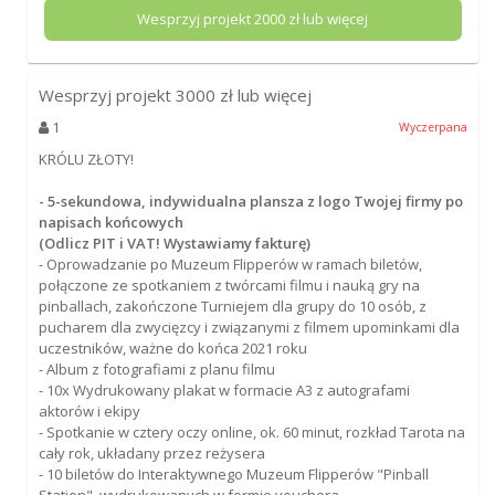
Wesprzyj projekt
2000
zł lub więcej
Wesprzyj projekt
3000
zł lub więcej
1
Wyczerpana
KRÓLU ZŁOTY!
- 5-sekundowa, indywidualna plansza z logo Twojej firmy po
napisach końcowych
(Odlicz PIT i VAT! Wystawiamy fakturę)
- Oprowadzanie po Muzeum Flipperów w ramach biletów,
połączone ze spotkaniem z twórcami filmu i nauką gry na
pinballach, zakończone Turniejem dla grupy do 10 osób, z
pucharem dla zwycięzcy i związanymi z filmem upominkami dla
uczestników, ważne do końca 2021 roku
- Album z fotografiami z planu filmu
- 10x Wydrukowany plakat w formacie A3 z autografami
aktorów i ekipy
- Spotkanie w cztery oczy online, ok. 60 minut, rozkład Tarota na
cały rok, układany przez reżysera
- 10 biletów do Interaktywnego Muzeum Flipperów "Pinball
Station", wydrukowanych w formie vouchera