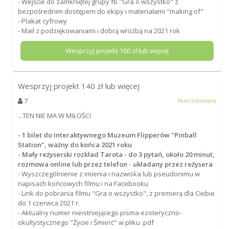
- Wejście do zamkniętej grupy fb "Gra o wszystko" z
bezpośrednim dostępem do ekipy i materiałami "making of"
- Plakat cyfrowy
- Mail z podziękowaniami i dobrą wróżbą na 2021 rok
Wesprzyj projekt
100
zł lub więcej
Wesprzyj projekt
140
zł lub więcej
7
Nielimitowana
...TEN NIE MA W MIŁOŚCI
- 1 bilet do Interaktywnego Muzeum Flipperów "Pinball
Station", ważny do końca 2021 roku
- Mały reżyserski rozkład Tarota - do 3 pytań, około 20 minut,
rozmowa online lub przez telefon - układany przez reżysera
- Wyszczególnienie z imienia i nazwiska lub pseudonimu w
napisach końcowych filmu i na Facebooku
- Link do pobrania filmu "Gra o wszystko", z premierą dla Ciebie
do 1 czerwca 2021 r.
- Aktualny numer nieistniejącego pisma ezoteryczno-
okultystycznego "Życie i Śmierć" w pliku .pdf