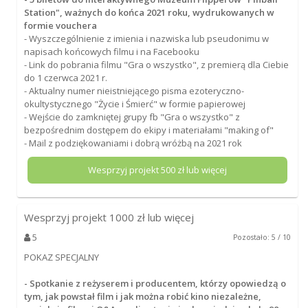
Station", ważnych do końca 2021 roku, wydrukowanych w
formie vouchera
- Wyszczególnienie z imienia i nazwiska lub pseudonimu w
napisach końcowych filmu i na Facebooku
- Link do pobrania filmu "Gra o wszystko", z premierą dla Ciebie
do 1 czerwca 2021 r.
- Aktualny numer nieistniejącego pisma ezoteryczno-
okultystycznego "Życie i Śmierć" w formie papierowej
- Wejście do zamkniętej grupy fb "Gra o wszystko" z
bezpośrednim dostępem do ekipy i materiałami "making of"
- Mail z podziękowaniami i dobrą wróżbą na 2021 rok
Wesprzyj projekt
500
zł lub więcej
Wesprzyj projekt
1000
zł lub więcej
5
Pozostało: 5 / 10
POKAZ SPECJALNY
- Spotkanie z reżyserem i producentem, którzy opowiedzą o
tym, jak powstał film i jak można robić kino niezależne,