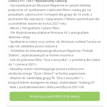
(Odlicz PIT i VAT! Wystawiamy fakturę)
- Oprowadzanie po Muzeum Flipperów w ramach biletów,
połączone ze spotkaniem z twórcami filmu i nauką gry na
pinballach, zakończone Turniejem dla grupy do 10 osób, z
pucharem dla zwycięzcy i związanymi z filmem upominkami dla
uczestników, ważne do końca 2021 roku
- Album z fotografiami z planu filmu
- 10x Wydrukowany plakat w formacie A3 z autografami
aktorów i ekipy
- Spotkanie w cztery oczy online, ok. 60 minut, rozkład Tarota na
cały rok, układany przez reżysera
- 10 biletów do Interaktywnego Muzeum Flipperów "Pinball
Station", wydrukowanych w formie vouchera
- Link do pobrania filmu "Gra o wszystko", z premierą dla Ciebie
do 1 czerwca 2021 r.
- Aktualny numer nieistniejącego pisma ezoteryczno-
okultystycznego "Życie i Śmierć" w formie papierowej
- Wejście do zamkniętej grupy fb "Gra o wszystko" z
bezpośrednim dostępem do ekipy i materiałami "making of"
- Mail z podziękowaniami i dobrą wróżbą na 2021 rok
Wesprzyj projekt
8000
zł lub więcej