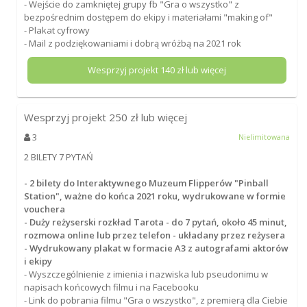
- Wejście do zamkniętej grupy fb "Gra o wszystko" z
bezpośrednim dostępem do ekipy i materiałami "making of"
- Plakat cyfrowy
- Mail z podziękowaniami i dobrą wróżbą na 2021 rok
Wesprzyj projekt
140
zł lub więcej
Wesprzyj projekt
250
zł lub więcej
3
Nielimitowana
2 BILETY 7 PYTAŃ
- 2 bilety do Interaktywnego Muzeum Flipperów "Pinball
Station", ważne do końca 2021 roku, wydrukowane w formie
vouchera
- Duży reżyserski rozkład Tarota - do 7 pytań, około 45 minut,
rozmowa online lub przez telefon - układany przez reżysera
- Wydrukowany plakat w formacie A3 z autografami aktorów
i ekipy
- Wyszczególnienie z imienia i nazwiska lub pseudonimu w
napisach końcowych filmu i na Facebooku
- Link do pobrania filmu "Gra o wszystko", z premierą dla Ciebie