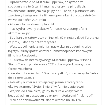
- Oprowadzanie po Muzeum Flipperów, połączone ze
spotkaniem z twórcami filmu i nauką gry na pinballach,
zakończone Turniejem dla grupy do 10 osób, z pucharem dla
zwycięzcy i związanymi z filmem upominkami dla uczestników,
ważne do końca 2021 roku
- Album z fotografiami z planu filmu
- 10x Wydrukowany plakat w formacie A3 z autografami
aktorów i ekipy
- Spotkanie w cztery oczy online, ok. 60 minut, rozkład Tarota na
cały rok, układany przez reżysera
- Wyszczególnienie z imienia i nazwiska, pseudonimu albo
logotypu firmy (patrz: ostatni punkt) w napisach końcowych
filmu i na Facebooku
- 10 biletów do Interaktywnego Muzeum Flipperów "Pinball
Station", ważnych do końca 2021 roku, wydrukowanych w
formie vouchera
- Link do pobrania filmu "Gra o wszystko", z premierą dla Ciebie
do 1 czerwca 2021 r.
- Aktualny numer nieistniejącego pisma ezoteryczno-
okultystycznego "Życie i Śmierć" w formie papierowej
- Wejście do zamkniętej grupy fb "Gra o wszystko" z
bezpośrednim dostępem do ekipy i materiałami "making of"
- Mail z podziękowaniami i dobrą wróżbą na 2021 rok