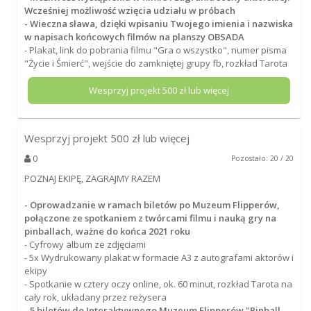
Wcześniej możliwość wzięcia udziału w próbach
- Wieczna sława, dzięki wpisaniu Twojego imienia i nazwiska
w napisach końcowych filmów na planszy OBSADA
- Plakat, link do pobrania filmu "Gra o wszystko", numer pisma
"Życie i Śmierć", wejście do zamkniętej grupy fb, rozkład Tarota
Wesprzyj projekt
500
zł lub więcej
Wesprzyj projekt
500
zł lub więcej
0
Pozostało: 20 / 20
POZNAJ EKIPĘ, ZAGRAJMY RAZEM
- Oprowadzanie w ramach biletów po Muzeum Flipperów,
połączone ze spotkaniem z twórcami filmu i nauką gry na
pinballach, ważne do końca 2021 roku
- Cyfrowy album ze zdjęciami
- 5x Wydrukowany plakat w formacie A3 z autografami aktorów i
ekipy
- Spotkanie w cztery oczy online, ok. 60 minut, rozkład Tarota na
cały rok, układany przez reżysera
- 5 biletów do Interaktywnego Muzeum Flipperów "Pinball