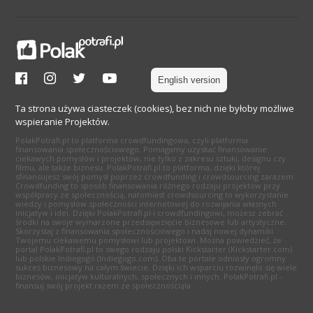
English version
Ta strona używa ciasteczek (cookies), bez nich nie byłoby możliwe
wspieranie Projektów.
PolakPotrafi.pl to platforma crowdfundingowa, czyli platforma
finansowania społecznościowego. Pomagamy uzyskać finansowanie
ciekawych pomysłów i projektów, nie tylko z zakresu sztuki, designu czy
filmu, ale także biznesu. PolakPotrafi.pl to platforma, dzięki której
sfinansujesz swój pomysł poprzez crowdfunding i crowdsourcing zarazem.
Crowdfunding to sposób finansowania różnego rodzaju projektów przy
współpracy ze społecznością, natomiast crowdsourcing to wykorzystanie
wiedzy i pomysłów społeczności internetowej do rozwijania własnych
inicjatyw i idei. Dzięki PolakPotrafi.pl i crowdfundingowi, możesz zebrać
środki na swoje wymarzone przedsięwzięcie biznesowe lub artystyczne.
Skorzystaj z finansowania społecznościowego i nadaj nowej dynamiki
Twojemu ciekawemu pomysłowi lub projektowi. Można powiedzieć, że
portal PolakPotrafi.pl to swego rodzaju polski Kickstarter (Kickstarter.com)
lub polskie Indiegogo (Indiegogo.com). Oba te portale odniosły ogromny
sukces biznesowy na całym świecie. Dzięki ich wsparciu rozwinęło się wiele
biznesów, inicjatyw kulturalnych, społecznych i innych. PolakPotrafi.pl -
finansuj swój projekt razem ze społecznością!a