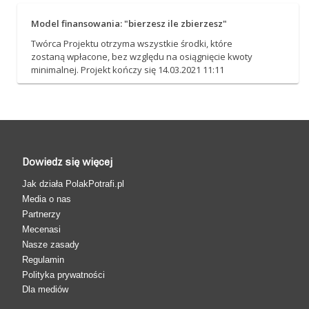
Model finansowania: "bierzesz ile zbierzesz"
Twórca Projektu otrzyma wszystkie środki, które
zostaną wpłacone, bez względu na osiągnięcie kwoty
minimalnej. Projekt kończy się 14.03.2021 11:11
Dowiedz się więcej
Jak działa PolakPotrafi.pl
Media o nas
Partnerzy
Mecenasi
Nasze zasady
Regulamin
Polityka prywatności
Dla mediów