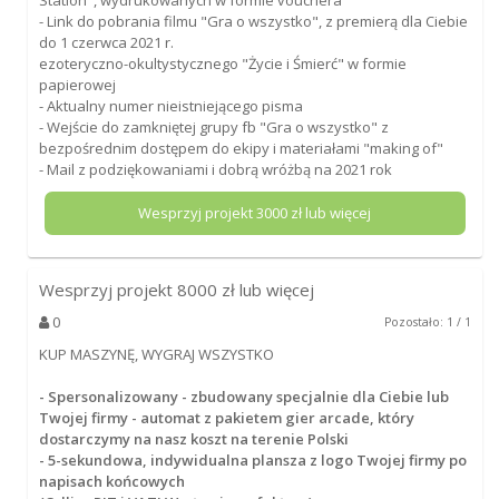
- Link do pobrania filmu "Gra o wszystko", z premierą dla Ciebie
do 1 czerwca 2021 r.
ezoteryczno-okultystycznego "Życie i Śmierć" w formie
papierowej
- Aktualny numer nieistniejącego pisma
- Wejście do zamkniętej grupy fb "Gra o wszystko" z
bezpośrednim dostępem do ekipy i materiałami "making of"
- Mail z podziękowaniami i dobrą wróżbą na 2021 rok
Wesprzyj projekt
3000
zł lub więcej
Wesprzyj projekt
8000
zł lub więcej
0
Pozostało: 1 / 1
KUP MASZYNĘ, WYGRAJ WSZYSTKO
- Spersonalizowany - zbudowany specjalnie dla Ciebie lub
Twojej firmy - automat z pakietem gier arcade, który
dostarczymy na nasz koszt na terenie Polski
- 5-sekundowa, indywidualna plansza z logo Twojej firmy po
napisach końcowych