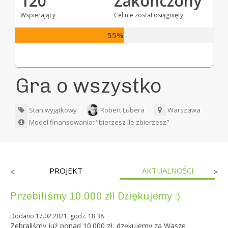
120
Zakończony
Wspierający
Cel nie został osiągnięty
55%
Gra o wszystko
Stan wyjątkowy
Robert Lubera
Warszawa
Model finansowania: "bierzesz ile zbierzesz"
PROJEKT
AKTUALNOŚCI
<
>
Przebiliśmy 10.000 zł! Dziękujemy :)
Dodano 17.02.2021, godz. 18:38
Zebraliśmy już ponad 10.000 zł, dzękujemy za Wasze