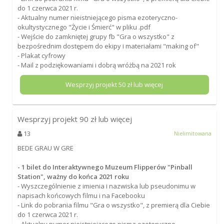
do 1 czerwca 2021 r.
- Aktualny numer nieistniejącego pisma ezoteryczno-
okultystycznego "Życie i Śmierć" w pliku .pdf
- Wejście do zamkniętej grupy fb "Gra o wszystko" z
bezpośrednim dostępem do ekipy i materiałami "making of"
- Plakat cyfrowy
- Mail z podziękowaniami i dobrą wróżbą na 2021 rok
Wesprzyj projekt
50
zł lub więcej
Wesprzyj projekt
90
zł lub więcej
13
Nielimitowana
BEDE GRAU W GRE
- 1 bilet do Interaktywnego Muzeum Flipperów "Pinball
Station", ważny do końca 2021 roku
- Wyszczególnienie z imienia i nazwiska lub pseudonimu w
napisach końcowych filmu i na Facebooku
- Link do pobrania filmu "Gra o wszystko", z premierą dla Ciebie
do 1 czerwca 2021 r.
- Aktualny numer nieistniejącego pisma ezoteryczno-