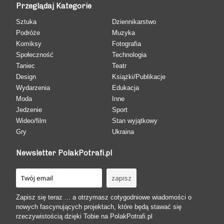
Przeglądaj Kategorie
Sztuka
Dziennikarstwo
Podróże
Muzyka
Komiksy
Fotografia
Społeczność
Technologia
Taniec
Teatr
Design
Książki/Publikacje
Wydarzenia
Edukacja
Moda
Inne
Jedzenie
Sport
Wideo/film
Stan wyjątkowy
Gry
Ukraina
Newsletter PolakPotrafi.pl
Zapisz się teraz ... a otrzymasz cotygodniowe wiadomości o
nowych fascynujących projektach, które będą stawać się
rzeczywistością dzięki Tobie na PolakPotrafi.pl