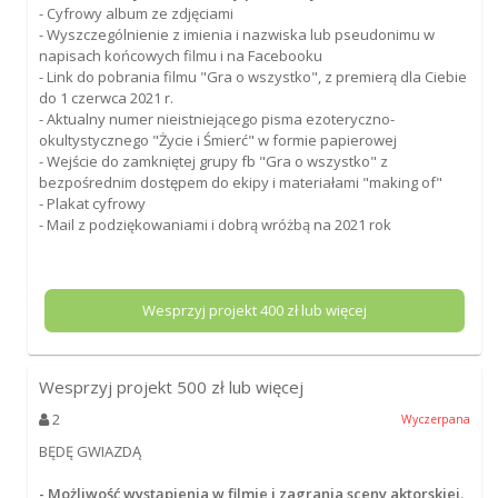
- Cyfrowy album ze zdjęciami
- Wyszczególnienie z imienia i nazwiska lub pseudonimu w
napisach końcowych filmu i na Facebooku
- Link do pobrania filmu "Gra o wszystko", z premierą dla Ciebie
do 1 czerwca 2021 r.
- Aktualny numer nieistniejącego pisma ezoteryczno-
okultystycznego "Życie i Śmierć" w formie papierowej
- Wejście do zamkniętej grupy fb "Gra o wszystko" z
bezpośrednim dostępem do ekipy i materiałami "making of"
- Plakat cyfrowy
- Mail z podziękowaniami i dobrą wróżbą na 2021 rok
Wesprzyj projekt
400
zł lub więcej
Wesprzyj projekt
500
zł lub więcej
2
Wyczerpana
BĘDĘ GWIAZDĄ
- Możliwość wystąpienia w filmie i zagrania sceny aktorskiej.