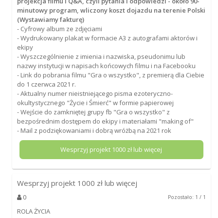
projekcja filmu i Q&A, czyli pytania i odpowiedzi - około 90-
minutowy program, wliczony koszt dojazdu na terenie Polski
(Wystawiamy fakturę)
- Cyfrowy album ze zdjęciami
- Wydrukowany plakat w formacie A3 z autografami aktorów i
ekipy
- Wyszczególnienie z imienia i nazwiska, pseudonimu lub
nazwy instytucji w napisach końcowych filmu i na Facebooku
- Link do pobrania filmu "Gra o wszystko", z premierą dla Ciebie
do 1 czerwca 2021 r.
- Aktualny numer nieistniejącego pisma ezoteryczno-
okultystycznego "Życie i Śmierć" w formie papierowej
- Wejście do zamkniętej grupy fb "Gra o wszystko" z
bezpośrednim dostępem do ekipy i materiałami "making of"
- Mail z podziękowaniami i dobrą wróżbą na 2021 rok
Wesprzyj projekt
1000
zł lub więcej
Wesprzyj projekt
1000
zł lub więcej
0
Pozostało: 1 / 1
ROLA ŻYCIA