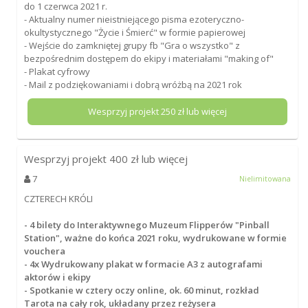
do 1 czerwca 2021 r.
- Aktualny numer nieistniejącego pisma ezoteryczno-
okultystycznego "Życie i Śmierć" w formie papierowej
- Wejście do zamkniętej grupy fb "Gra o wszystko" z
bezpośrednim dostępem do ekipy i materiałami "making of"
- Plakat cyfrowy
- Mail z podziękowaniami i dobrą wróżbą na 2021 rok
Wesprzyj projekt
250
zł lub więcej
Wesprzyj projekt
400
zł lub więcej
7
Nielimitowana
CZTERECH KRÓLI
- 4 bilety do Interaktywnego Muzeum Flipperów "Pinball
Station", ważne do końca 2021 roku, wydrukowane w formie
vouchera
- 4x Wydrukowany plakat w formacie A3 z autografami
aktorów i ekipy
- Spotkanie w cztery oczy online, ok. 60 minut, rozkład
Tarota na cały rok, układany przez reżysera