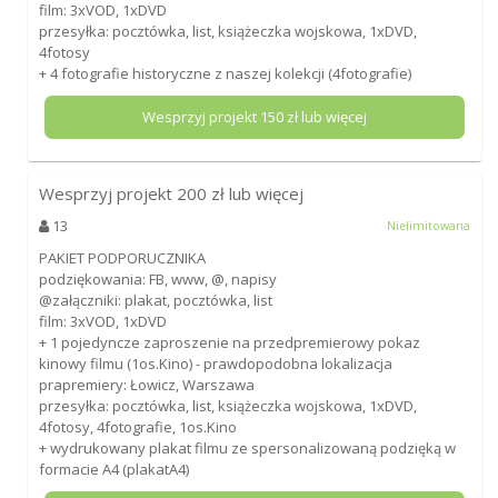
film: 3xVOD, 1xDVD
przesyłka: pocztówka, list, książeczka wojskowa, 1xDVD,
4fotosy
+ 4 fotografie historyczne z naszej kolekcji (4fotografie)
Wesprzyj projekt
150
zł lub więcej
Wesprzyj projekt
200
zł lub więcej
13
Nielimitowana
PAKIET PODPORUCZNIKA
podziękowania: FB, www, @, napisy
@załączniki: plakat, pocztówka, list
film: 3xVOD, 1xDVD
+ 1 pojedyncze zaproszenie na przedpremierowy pokaz
kinowy filmu (1os.Kino) - prawdopodobna lokalizacja
prapremiery: Łowicz, Warszawa
przesyłka: pocztówka, list, książeczka wojskowa, 1xDVD,
4fotosy, 4fotografie, 1os.Kino
+ wydrukowany plakat filmu ze spersonalizowaną podzięką w
formacie A4 (plakatA4)