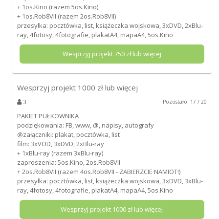
+ 1os.Kino (razem 5os.Kino)
+ 1os.Rob8VII (razem 2os.Rob8VII)
przesyłka: pocztówka, list, książeczka wojskowa, 3xDVD, 2xBlu-
ray, 4fotosy, 4fotografie, plakatA4, mapaA4, 5os.Kino
Wesprzyj projekt
750
zł lub więcej
Wesprzyj projekt
1000
zł lub więcej
3
Pozostało: 17 / 20
PAKIET PUŁKOWNIKA
podziękowania: FB, www, @, napisy, autografy
@załączniki: plakat, pocztówka, list
film: 3xVOD, 3xDVD, 2xBlu-ray
+ 1xBlu-ray (razem 3xBlu-ray)
zaproszenia: 5os.Kino, 2os.Rob8VII
+ 2os.Rob8VII (razem 4os.Rob8VII - ZABIERZCIE NAMIOT!)
przesyłka: pocztówka, list, książeczka wojskowa, 3xDVD, 3xBlu-
ray, 4fotosy, 4fotografie, plakatA4, mapaA4, 5os.Kino
Wesprzyj projekt
1000
zł lub więcej