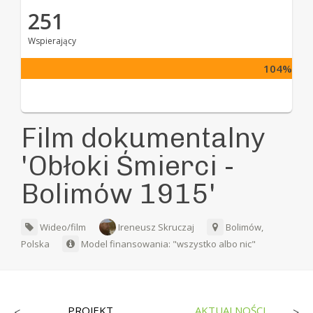
251
Wspierający
104%
Film dokumentalny
'Obłoki Śmierci -
Bolimów 1915'
Wideo/film
Ireneusz Skruczaj
Bolimów,
Polska
Model finansowania: "wszystko albo nic"
PROJEKT
AKTUALNOŚCI
<
>