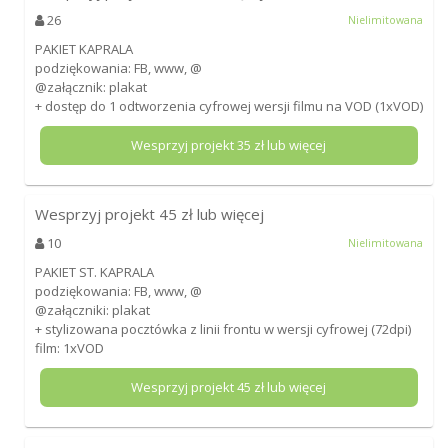
26
Nielimitowana
PAKIET KAPRALA
podziękowania: FB, www, @
@załącznik: plakat
+ dostęp do 1 odtworzenia cyfrowej wersji filmu na VOD (1xVOD)
Wesprzyj projekt
35
zł lub więcej
Wesprzyj projekt
45
zł lub więcej
10
Nielimitowana
PAKIET ST. KAPRALA
podziękowania: FB, www, @
@załączniki: plakat
+ stylizowana pocztówka z linii frontu w wersji cyfrowej (72dpi)
film: 1xVOD
Wesprzyj projekt
45
zł lub więcej