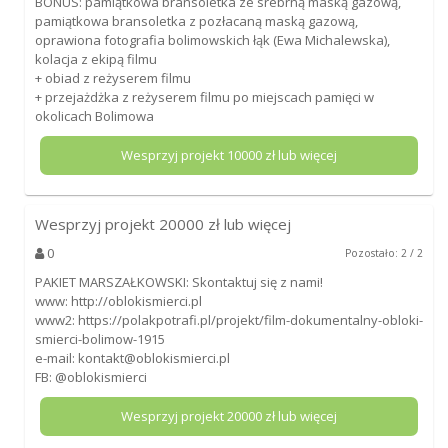
BONUS: pamiątkowa bransoletka ze srebrną maską gazową,
pamiątkowa bransoletka z pozłacaną maską gazową,
oprawiona fotografia bolimowskich łąk (Ewa Michalewska),
kolacja z ekipą filmu
+ obiad z reżyserem filmu
+ przejażdżka z reżyserem filmu po miejscach pamięci w
okolicach Bolimowa
Wesprzyj projekt
10000
zł lub więcej
Wesprzyj projekt
20000
zł lub więcej
0
Pozostało: 2 / 2
PAKIET MARSZAŁKOWSKI: Skontaktuj się z nami!
www: http://oblokismierci.pl
www2: https://polakpotrafi.pl/projekt/film-dokumentalny-obloki-
smierci-bolimow-1915
e-mail: kontakt@oblokismierci.pl
FB: @oblokismierci
Wesprzyj projekt
20000
zł lub więcej