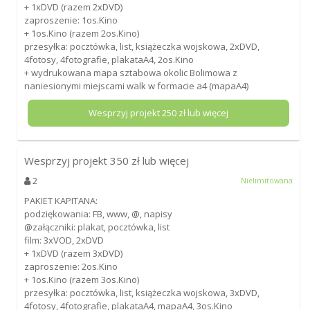
+ 1xDVD (razem 2xDVD)
zaproszenie: 1os.Kino
+ 1os.Kino (razem 2os.Kino)
przesyłka: pocztówka, list, książeczka wojskowa, 2xDVD,
4fotosy, 4fotografie, plakataA4, 2os.Kino
+ wydrukowana mapa sztabowa okolic Bolimowa z
naniesionymi miejscami walk w formacie a4 (mapaA4)
Wesprzyj projekt
250
zł lub więcej
Wesprzyj projekt
350
zł lub więcej
2
Nielimitowana
PAKIET KAPITANA:
podziękowania: FB, www, @, napisy
@załączniki: plakat, pocztówka, list
film: 3xVOD, 2xDVD
+ 1xDVD (razem 3xDVD)
zaproszenie: 2os.Kino
+ 1os.Kino (razem 3os.Kino)
przesyłka: pocztówka, list, książeczka wojskowa, 3xDVD,
4fotosy, 4fotografie, plakataA4, mapaA4, 3os.Kino