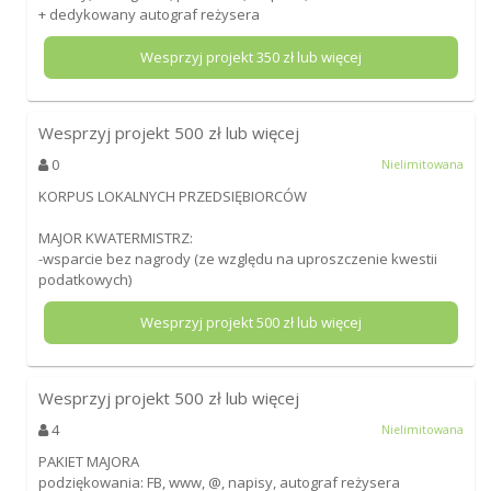
+ dedykowany autograf reżysera
Wesprzyj projekt
350
zł lub więcej
Wesprzyj projekt
500
zł lub więcej
0
Nielimitowana
KORPUS LOKALNYCH PRZEDSIĘBIORCÓW
MAJOR KWATERMISTRZ:
-wsparcie bez nagrody (ze względu na uproszczenie kwestii
podatkowych)
Wesprzyj projekt
500
zł lub więcej
Wesprzyj projekt
500
zł lub więcej
4
Nielimitowana
PAKIET MAJORA
podziękowania: FB, www, @, napisy, autograf reżysera