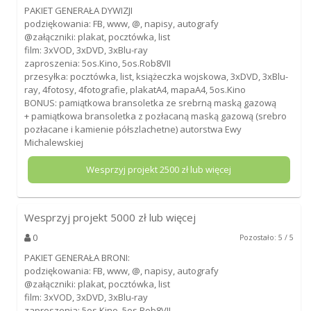
PAKIET GENERAŁA DYWIZJI
podziękowania: FB, www, @, napisy, autografy
@załączniki: plakat, pocztówka, list
film: 3xVOD, 3xDVD, 3xBlu-ray
zaproszenia: 5os.Kino, 5os.Rob8VII
przesyłka: pocztówka, list, książeczka wojskowa, 3xDVD, 3xBlu-
ray, 4fotosy, 4fotografie, plakatA4, mapaA4, 5os.Kino
BONUS: pamiątkowa bransoletka ze srebrną maską gazową
+ pamiątkowa bransoletka z pozłacaną maską gazową (srebro
pozłacane i kamienie półszlachetne) autorstwa Ewy
Michalewskiej
Wesprzyj projekt
2500
zł lub więcej
Wesprzyj projekt
5000
zł lub więcej
0
Pozostało: 5 / 5
PAKIET GENERAŁA BRONI:
podziękowania: FB, www, @, napisy, autografy
@załączniki: plakat, pocztówka, list
film: 3xVOD, 3xDVD, 3xBlu-ray
zaproszenia: 5os.Kino, 5os.Rob8VII