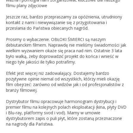
filmu plany zdjęciowe
Jeszcze raz, bardzo przepraszamy za opóźnienia, utrudniony
kontakt z nami i niewywiązanie się z przygotowania i
przesłania do Państwa obiecanych nagród.
Prosimy o wybaczenie. OBŁOKI ŚMIERCI są naszym
debiutanckim filmem. Naprawdę nie mieliśmy świadomości jak
wielkim wyzwaniem okaże się praca nad nim. Ostatnie 3 lata
było walką, żeby doprowadzić projekt do końca i wnieść w
niego tyle jakości ile tylko potrafimy.
Efekt jest więcej niż zadowalający. Dostajemy bardzo
pozytywne opinie niemal od wszystkich, którzy mieli okazję
film obejrzeć: zarówno od widzów jak i od profesjonalistów z
branży filmowej.
Dystrybutor filmu opracowuje harmonogram dystrybucji i
premier filmu na kolejnych polach eksploatacji (kina, płyty DVD
i Blu-ray, platformy svod i vod). Mamy w umowie
dystrybutorem zapis o puli płyt, które zostaną przeznaczone
na nagrody dla Państwa.