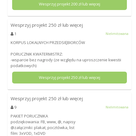
Wesprzyj projekt
200
zł lub więcej
Wesprzyj projekt
250
zł lub więcej
1
Nielimitowana
KORPUS LOKALNYCH PRZEDSIĘBIORCÓW
PORUCZNIK KWATERMISTRZ:
-wsparcie bez nagrody (ze względu na uproszczenie kwestii
podatkowych)
Wesprzyj projekt
250
zł lub więcej
Wesprzyj projekt
250
zł lub więcej
9
Nielimitowana
PAKIET PORUCZNIKA
podziękowania: FB, www, @, napisy
@załączniki: plakat, pocztówka, list
film: 3xVOD, 1xDVD