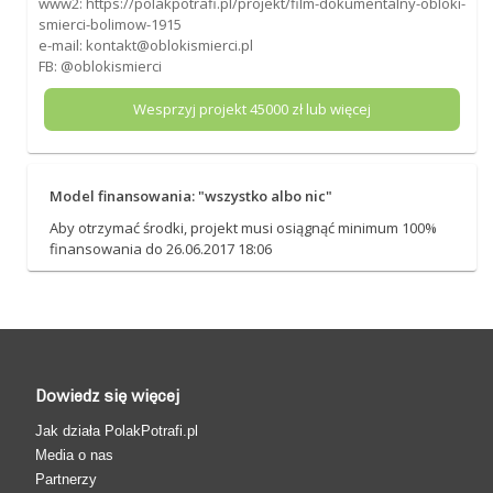
www2: https://polakpotrafi.pl/projekt/film-dokumentalny-obloki-
smierci-bolimow-1915
e-mail: kontakt@oblokismierci.pl
FB: @oblokismierci
Wesprzyj projekt
45000
zł lub więcej
Model finansowania: "wszystko albo nic"
Aby otrzymać środki, projekt musi osiągnąć minimum 100%
finansowania do 26.06.2017 18:06
Dowiedz się więcej
Jak działa PolakPotrafi.pl
Media o nas
Partnerzy