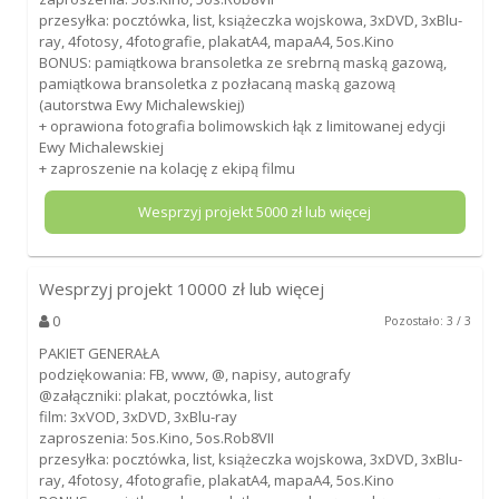
przesyłka: pocztówka, list, książeczka wojskowa, 3xDVD, 3xBlu-
ray, 4fotosy, 4fotografie, plakatA4, mapaA4, 5os.Kino
BONUS: pamiątkowa bransoletka ze srebrną maską gazową,
pamiątkowa bransoletka z pozłacaną maską gazową
(autorstwa Ewy Michalewskiej)
+ oprawiona fotografia bolimowskich łąk z limitowanej edycji
Ewy Michalewskiej
+ zaproszenie na kolację z ekipą filmu
Wesprzyj projekt
5000
zł lub więcej
Wesprzyj projekt
10000
zł lub więcej
0
Pozostało: 3 / 3
PAKIET GENERAŁA
podziękowania: FB, www, @, napisy, autografy
@załączniki: plakat, pocztówka, list
film: 3xVOD, 3xDVD, 3xBlu-ray
zaproszenia: 5os.Kino, 5os.Rob8VII
przesyłka: pocztówka, list, książeczka wojskowa, 3xDVD, 3xBlu-
ray, 4fotosy, 4fotografie, plakatA4, mapaA4, 5os.Kino