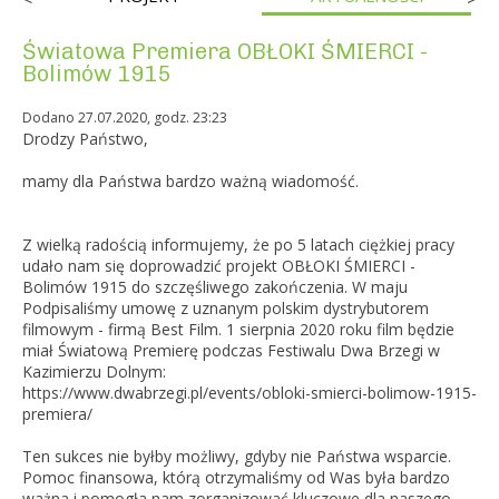
Światowa Premiera OBŁOKI ŚMIERCI -
Bolimów 1915
Dodano 27.07.2020, godz. 23:23
Drodzy Państwo,
mamy dla Państwa bardzo ważną wiadomość.
Z wielką radością informujemy, że po 5 latach ciężkiej pracy
udało nam się doprowadzić projekt OBŁOKI ŚMIERCI -
Bolimów 1915 do szczęśliwego zakończenia. W maju
Podpisaliśmy umowę z uznanym polskim dystrybutorem
filmowym - firmą Best Film. 1 sierpnia 2020 roku film będzie
miał Światową Premierę podczas Festiwalu Dwa Brzegi w
Kazimierzu Dolnym:
https://www.dwabrzegi.pl/events/obloki-smierci-bolimow-1915-
premiera/
Ten sukces nie byłby możliwy, gdyby nie Państwa wsparcie.
Pomoc finansowa, którą otrzymaliśmy od Was była bardzo
ważna i pomogła nam zorganizować kluczowe dla naszego