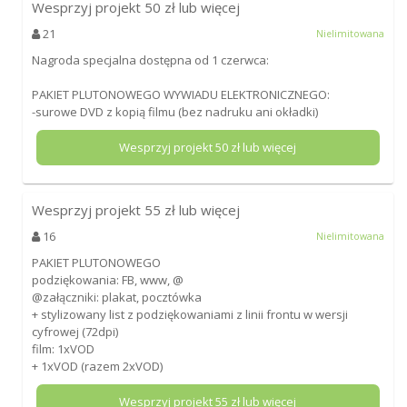
Wesprzyj projekt
50
zł lub więcej
21
Nielimitowana
Nagroda specjalna dostępna od 1 czerwca:
PAKIET PLUTONOWEGO WYWIADU ELEKTRONICZNEGO:
-surowe DVD z kopią filmu (bez nadruku ani okładki)
Wesprzyj projekt
50
zł lub więcej
Wesprzyj projekt
55
zł lub więcej
16
Nielimitowana
PAKIET PLUTONOWEGO
podziękowania: FB, www, @
@załączniki: plakat, pocztówka
+ stylizowany list z podziękowaniami z linii frontu w wersji
cyfrowej (72dpi)
film: 1xVOD
+ 1xVOD (razem 2xVOD)
Wesprzyj projekt
55
zł lub więcej