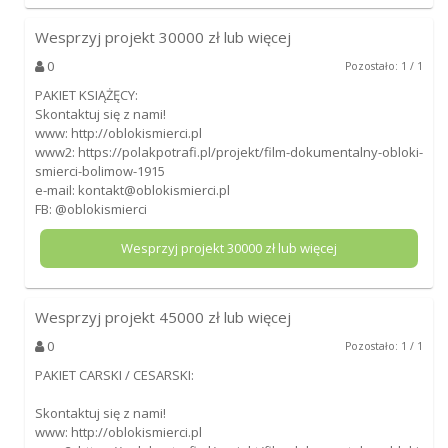
Wesprzyj projekt
30000
zł lub więcej
0
Pozostało: 1 / 1
PAKIET KSIĄŻĘCY:
Skontaktuj się z nami!
www: http://oblokismierci.pl
www2: https://polakpotrafi.pl/projekt/film-dokumentalny-obloki-
smierci-bolimow-1915
e-mail: kontakt@oblokismierci.pl
FB: @oblokismierci
Wesprzyj projekt
30000
zł lub więcej
Wesprzyj projekt
45000
zł lub więcej
0
Pozostało: 1 / 1
PAKIET CARSKI / CESARSKI:
Skontaktuj się z nami!
www: http://oblokismierci.pl