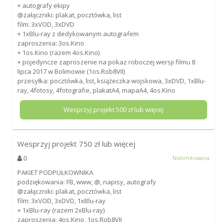
+ autografy ekipy
@załączniki: plakat, pocztówka, list
film: 3xVOD, 3xDVD
+ 1xBlu-ray z dedykowanym autografem
zaproszenia: 3os.Kino
+ 1os.Kino (razem 4os.Kino)
+ pojedyncze zaproszenie na pokaz roboczej wersji filmu 8
lipca 2017 w Bolimowie (1os.Rob8VII)
przesyłka: pocztówka, list, książeczka wojskowa, 3xDVD, 1xBlu-
ray, 4fotosy, 4fotografie, plakatA4, mapaA4, 4os.Kino
Wesprzyj projekt
500
zł lub więcej
Wesprzyj projekt
750
zł lub więcej
0
Nielimitowana
PAKIET PODPUŁKOWNIKA
podziękowania: FB, www, @, napisy, autografy
@załączniki: plakat, pocztówka, list
film: 3xVOD, 3xDVD, 1xBlu-ray
+ 1xBlu-ray (razem 2xBlu-ray)
zaproszenia: 4os.Kino, 1os.Rob8VII