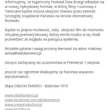
Informujemy, że tegoroczny Festiwal Dwa Brzegi odbędzie się
w nowej, hybrydowej formule, w której filmy i rozmowy z
Twórcami będzie można obejrzeć również przez internet.
Szczegóły znajdziecie Państwo na stronie internetowej
festiwalu.
Będzie to jedyna możliwość, żeby obejrzeć film do momentu
oficjalnej premiery kinowej, której termin trudno w tej chwili
przewidzieć ze względu na panującą epidemię.
Wszelkie pytania i uwagi prosimy kierować na adres mailowy:
armia@oblokismierci.pl
Gorąco zachęcamy do uczestnictwa w Premierze 1 sierpnia.
Jeszcze raz ogromnie dziękujemy za Państwa wsparcie i
wyrozumiałość.
Ekipa OBŁOKI ŚMIERCI - Bolimów 1915
www.oblokismierci.pl
www.facebook.com/oblokismierci/
www.crewproduction.pl
www.bestfilm.pl