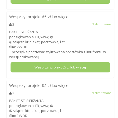
Wesprzyj projekt
65
zł lub więcej
3
Nielimitowana
PAKIET SIERŻANTA
podziękowania: FB, www, @
@załączniki: plakat, pocztówka, list
film: 2xVOD
+ przesyłka pocztowa: stylizowana pocztówka z linii frontu w
wersji drukowanej
Wesprzyj projekt
65
zł lub więcej
Wesprzyj projekt
85
zł lub więcej
2
Nielimitowana
PAKIET ST. SIERŻANTA
podziękowania: FB, www, @
@załączniki: plakat, pocztówka, list
film: 2xVOD