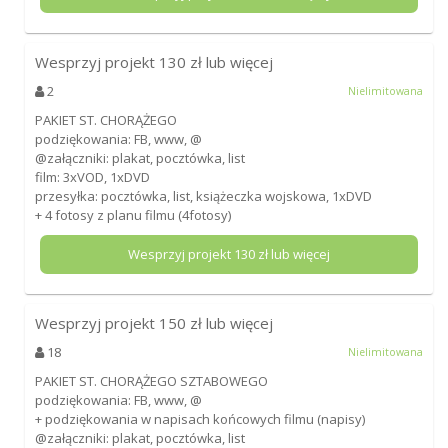
Wesprzyj projekt
130
zł lub więcej
2
Nielimitowana
PAKIET ST. CHORĄŻEGO
podziękowania: FB, www, @
@załączniki: plakat, pocztówka, list
film: 3xVOD, 1xDVD
przesyłka: pocztówka, list, książeczka wojskowa, 1xDVD
+ 4 fotosy z planu filmu (4fotosy)
Wesprzyj projekt
130
zł lub więcej
Wesprzyj projekt
150
zł lub więcej
18
Nielimitowana
PAKIET ST. CHORĄŻEGO SZTABOWEGO
podziękowania: FB, www, @
+ podziękowania w napisach końcowych filmu (napisy)
@załączniki: plakat, pocztówka, list