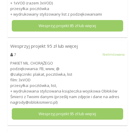
+ 1xVOD (razem 3xVOD)
przesyłka: pocztówka
+ wydrukowany stylizowany list z podziękowaniami
Wesprzyj projekt
85
zł lub więcej
Wesprzyj projekt
95
zł lub więcej
7
Nielimitowana
PAKIET MŁ. CHORĄŻEGO
podziękowania: FB, www, @
@załączniki: plakat, pocztówka, list
film: 3xVOD
przesyłka: pocztówka, list,
+ wydrukowana stylizowana książeczka wojskowa Obłoków
Śmierci z Twoimi danymi (prześlij nam zdjęcie i dane na adres
nagrody@oblokismierci.pl)
Wesprzyj projekt
95
zł lub więcej