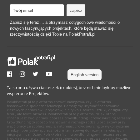
Zapisz się teraz ... a otrzymasz cotygodniowe wiadomości o
nowych fascynujących projektach, które będą stawać się
rzeczywistością dzięki Tobie na PolakPotrafi.pl
English version
Ta strona używa ciasteczek (cookies), bez nich nie byłoby możliwe
wspieranie Projektów.
PolakPotrafi.pl to platforma crowdfundingowa, czyli platforma
finansowania społecznościowego. Pomagamy uzyskać finansowanie
ciekawych pomysłów i projektów, nie tylko z zakresu sztuki, designu czy
filmu, ale także biznesu. PolakPotrafi.pl to platforma, dzięki której
sfinansujesz swój pomysł poprzez crowdfunding i crowdsourcing zarazem.
Crowdfunding to sposób finansowania różnego rodzaju projektów przy
współpracy ze społecznością, natomiast crowdsourcing to wykorzystanie
wiedzy i pomysłów społeczności internetowej do rozwijania własnych
inicjatyw i idei. Dzięki PolakPotrafi.pl i crowdfundingowi, możesz zebrać
środki na swoje wymarzone przedsięwzięcie biznesowe lub artystyczne.