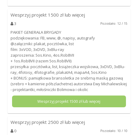
Wesprzyj projekt
1500
zł lub więcej
3
Pozostało: 12 / 15
PAKIET GENERAŁA BRYGADY
podziękowania: FB, www, @, napisy, autografy
@załączniki: plakat, pocztówka, list
film: 3xVOD, 3xDVD, 3xBlu-ray
zaproszenia: 5os.Kino, 4os.Rob8VII
+ 1os.Rob8VII (razem 5os.Rob8VII)
przesyłka: pocztówka, list, książeczka wojskowa, 3xDVD, 3xBlu-
ray, 4fotosy, 4fotografie, plakatA4, mapaA4, 5os.Kino
+ BONUS: pamiątkowa bransoletka ze srebrną maską gazową
(srebro + kamienie półszlachetne) autorstwa Ewy Michalewskiej
- projektantki, miłośniczki Bolimowa i okolic
Wesprzyj projekt
1500
zł lub więcej
Wesprzyj projekt
2500
zł lub więcej
0
Pozostało: 10 / 10