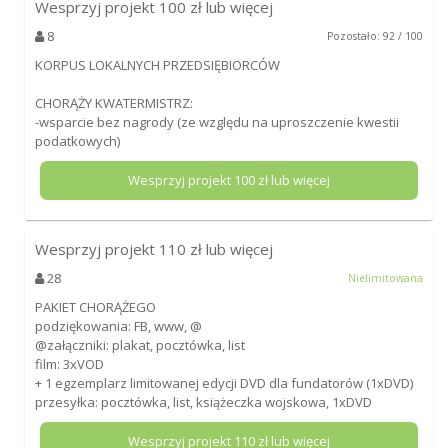
Wesprzyj projekt
100
zł lub więcej
8
Pozostało: 92 / 100
KORPUS LOKALNYCH PRZEDSIĘBIORCÓW
CHORĄŻY KWATERMISTRZ:
-wsparcie bez nagrody (ze względu na uproszczenie kwestii
podatkowych)
Wesprzyj projekt
100
zł lub więcej
Wesprzyj projekt
110
zł lub więcej
28
Nielimitowana
PAKIET CHORĄŻEGO
podziękowania: FB, www, @
@załączniki: plakat, pocztówka, list
film: 3xVOD
+ 1 egzemplarz limitowanej edycji DVD dla fundatorów (1xDVD)
przesyłka: pocztówka, list, książeczka wojskowa, 1xDVD
Wesprzyj projekt
110
zł lub więcej