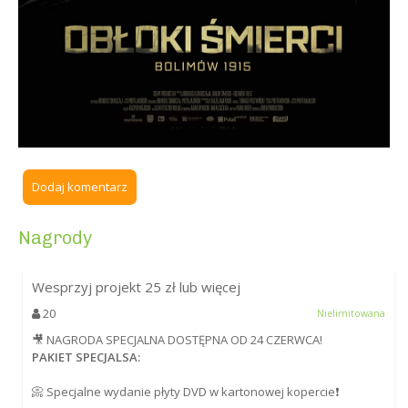
Dodaj komentarz
Nagrody
Wesprzyj projekt
25
zł lub więcej
20
Nielimitowana
🎥 NAGRODA SPECJALNA DOSTĘPNA OD 24 CZERWCA!
PAKIET SPECJALSA:
📀 Specjalne wydanie płyty DVD w kartonowej kopercie❗