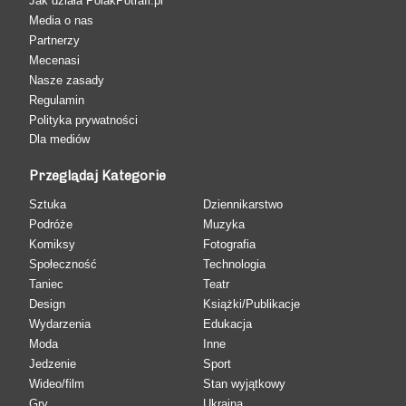
Jak działa PolakPotrafi.pl
Media o nas
Partnerzy
Mecenasi
Nasze zasady
Regulamin
Polityka prywatności
Dla mediów
Przeglądaj Kategorie
Sztuka
Dziennikarstwo
Podróże
Muzyka
Komiksy
Fotografia
Społeczność
Technologia
Taniec
Teatr
Design
Książki/Publikacje
Wydarzenia
Edukacja
Moda
Inne
Jedzenie
Sport
Wideo/film
Stan wyjątkowy
Gry
Ukraina