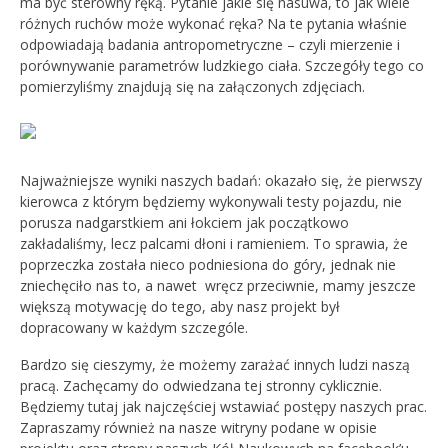
ma być sterowny ręką. Pytanie jakie się nasuwa, to jak wiele
różnych ruchów może wykonać ręka? Na te pytania właśnie
odpowiadają badania antropometryczne – czyli mierzenie i
porównywanie parametrów ludzkiego ciała. Szczegóły tego co
pomierzyliśmy znajdują się na załączonych zdjęciach.
Najważniejsze wyniki naszych badań: okazało się, że pierwszy
kierowca z którym będziemy wykonywali testy pojazdu, nie
porusza nadgarstkiem ani łokciem jak początkowo
zakładaliśmy, lecz palcami dłoni i ramieniem. To sprawia, że
poprzeczka została nieco podniesiona do góry, jednak nie
zniechęciło nas to, a nawet wręcz przeciwnie, mamy jeszcze
większą motywację do tego, aby nasz projekt był
dopracowany w każdym szczególe.
Bardzo się cieszymy, że możemy zarażać innych ludzi naszą
pracą. Zachęcamy do odwiedzana tej stronny cyklicznie.
Będziemy tutaj jak najczęściej wstawiać postępy naszych prac.
Zapraszamy również na nasze witryny podane w opisie