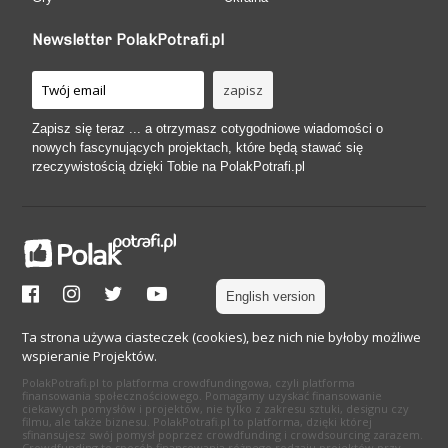
Newsletter PolakPotrafi.pl
Zapisz się teraz ... a otrzymasz cotygodniowe wiadomości o
nowych fascynujących projektach, które będą stawać się
rzeczywistością dzięki Tobie na PolakPotrafi.pl
English version
Ta strona używa ciasteczek (cookies), bez nich nie byłoby możliwe
wspieranie Projektów.
PolakPotrafi.pl to platforma crowdfundingowa, czyli platforma
finansowania społecznościowego. Pomagamy uzyskać finansowanie
ciekawych pomysłów i projektów, nie tylko z zakresu sztuki, designu czy
filmu, ale także biznesu. PolakPotrafi.pl to platforma, dzięki której
sfinansujesz swój pomysł poprzez crowdfunding i crowdsourcing zarazem.
Crowdfunding to sposób finansowania różnego rodzaju projektów przy