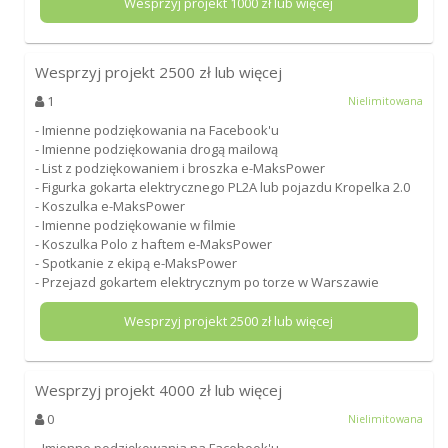
Wesprzyj projekt
1000
zł lub więcej
Wesprzyj projekt
2500
zł lub więcej
1
Nielimitowana
- Imienne podziękowania na Facebook'u
- Imienne podziękowania drogą mailową
- List z podziękowaniem i broszka e-MaksPower
- Figurka gokarta elektrycznego PL2A lub pojazdu Kropelka 2.0
- Koszulka e-MaksPower
- Imienne podziękowanie w filmie
- Koszulka Polo z haftem e-MaksPower
- Spotkanie z ekipą e-MaksPower
- Przejazd gokartem elektrycznym po torze w Warszawie
Wesprzyj projekt
2500
zł lub więcej
Wesprzyj projekt
4000
zł lub więcej
0
Nielimitowana
- Imienne podziękowania na Facebook'u