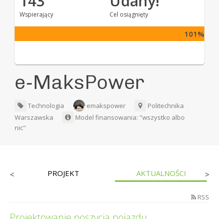
143
Udany!
Wspierający
Cel osiągnięty
101%
e-MaksPower
Technologia
emakspower
Politechnika
Warszawska
Model finansowania: "wszystko albo
nic"
PROJEKT
AKTUALNOŚCI
<
>
RSS
Projektowanie poszycia pojazdu