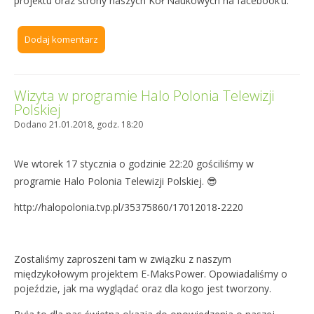
projektu oraz strony naszych Kół Naukowych na facebook’u.
Dodaj komentarz
Wizyta w programie Halo Polonia Telewizji
Polskiej
Dodano 21.01.2018, godz. 18:20
We wtorek 17 stycznia o godzinie 22:20 gościliśmy w
programie Halo Polonia Telewizji Polskiej.
😎
http://halopolonia.tvp.pl/35375860/17012018-2220
Zostaliśmy zaproszeni tam w związku z naszym
międzykołowym projektem E-MaksPower. Opowiadaliśmy o
pojeździe, jak ma wyglądać oraz dla kogo jest tworzony.