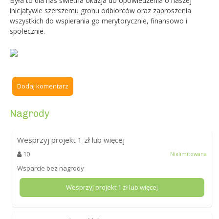
Była to dla nas świetna okazja do opowiedzenia o naszej
inicjatywie szerszemu gronu odbiorców oraz zaproszenia
wszystkich do wspierania go merytorycznie, finansowo i
społecznie.
Dodaj komentarz
Nagrody
Wesprzyj projekt
1
zł lub więcej
10
Nielimitowana
Wsparcie bez nagrody
Wesprzyj projekt
1
zł lub więcej