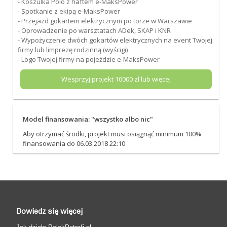
- Koszulka Polo z haftem e-MaksPower
- Spotkanie z ekipą e-MaksPower
- Przejazd gokartem elektrycznym po torze w Warszawie
- Oprowadzenie po warsztatach ADek, SKAP i KNR
- Wypożyczenie dwóch gokartów elektrycznych na event Twojej
firmy lub limprezę rodzinną (wyścigi)
- Logo Twojej firmy na pojeździe e-MaksPower
Wesprzyj projekt
10000
zł lub więcej
Model finansowania: "wszystko albo nic"
Aby otrzymać środki, projekt musi osiągnąć minimum 100%
finansowania do 06.03.2018 22:10
Dowiedz się więcej