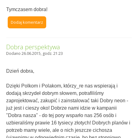
Tymczasem dobra!
Dodaj komentarz
Dobra perspektywa
Dodano 26.06.2015, godz. 21:23
Dzień dobra,
Dzięki Polkom i Polakom, którzy_re nas wspierają i
dodają skrzydeł dobrym słowem, potrafiliśmy
zaprojektować, zakupić i zainstalować taki Dobry neon -
już jest i cieszy oko! Dobrze nami idzie w kampanii
"Dobra nasza" - do tej pory wsparło nas 256 osób i
uzbieraliśmy prawie 16 tysiecy złotych! Dobrych planów i
potrzeb mamy wiele, ale o nich jeszcze cichosza
(ujawnimy w odpowiednim czasie, bo bez stopniowo