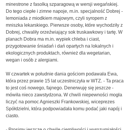
minestrone z fasolką szparagową w wersji wegańskiej.
Do tego ciepłe i zimne napoje, m.in. specjalność Dobrej -
lemoniada z miodkiem majowym, czyli syropem z
mniszka lekarskiego. Pierwsze osoby, które wychodziły z
Dobrej, chwaliły orzeźwiający sok truskawkowy i tartę. W
planach Dobra ma m.in. wypiek chleba i ciast,
przygotowanie śniadań i dań opartych na lokalnych i
ekologicznych produktach, również dla wegetarian,
wegan i osób z alergiami.
W czwartek w południe dania gościom podawała Ewa,
która przez prawie 15 lat uczestniczyła w WTZ. - Ta praca
to jest coś nowego, fajnego. Denerwuję się jeszcze -
mówiła nieco zawstydzona. W chwili niepewności mogła
liczyć na pomoc Agnieszki Frankowskiej, wiceprezes
Spółdzielni, która podpowiadała komu podać jaki napój i
ciasto.
- Prosimy jeszcze o chwilę cierpliwości i wyrozumiałości.