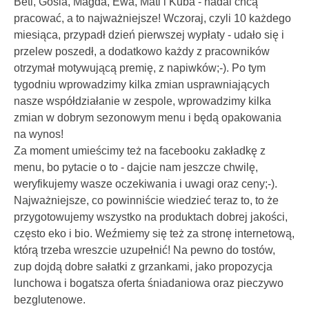
Beti, Gosia, Magda, Ewa, Mati i Kuba - nadal chcą
pracować, a to najważniejsze! Wczoraj, czyli 10 każdego
miesiąca, przypadł dzień pierwszej wypłaty - udało się i
przelew poszedł, a dodatkowo każdy z pracowników
otrzymał motywującą premię, z napiwków;-). Po tym
tygodniu wprowadzimy kilka zmian usprawniających
nasze współdziałanie w zespole, wprowadzimy kilka
zmian w dobrym sezonowym menu i będą opakowania
na wynos!
Za moment umieścimy też na facebooku zakładkę z
menu, bo pytacie o to - dajcie nam jeszcze chwilę,
weryfikujemy wasze oczekiwania i uwagi oraz ceny;-).
Najważniejsze, co powinniście wiedzieć teraz to, to że
przygotowujemy wszystko na produktach dobrej jakości,
często eko i bio. Weźmiemy się też za stronę internetową,
którą trzeba wreszcie uzupełnić! Na pewno do tostów,
zup dojdą dobre sałatki z grzankami, jako propozycja
lunchowa i bogatsza oferta śniadaniowa oraz pieczywo
bezglutenowe.