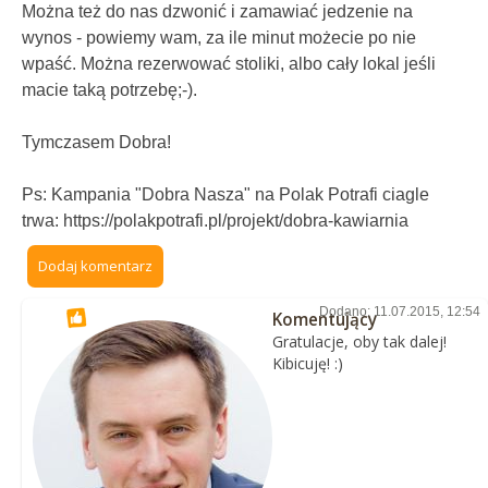
Można też do nas dzwonić i zamawiać jedzenie na
wynos - powiemy wam, za ile minut możecie po nie
wpaść. Można rezerwować stoliki, albo cały lokal jeśli
macie taką potrzebę;-).
Tymczasem Dobra!
Ps: Kampania "Dobra Nasza" na Polak Potrafi ciagle
trwa: https://polakpotrafi.pl/projekt/dobra-kawiarnia
Dodaj komentarz
Dodano: 11.07.2015, 12:54
Komentujący
Gratulacje, oby tak dalej!
Kibicuję! :)