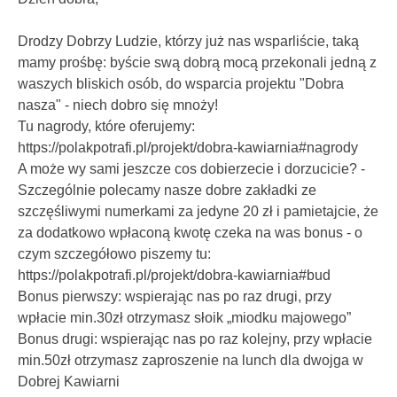
Drodzy Dobrzy Ludzie, którzy już nas wsparliście, taką
mamy prośbę: byście swą dobrą mocą przekonali jedną z
waszych bliskich osób, do wsparcia projektu "Dobra
nasza" - niech dobro się mnoży!
Tu nagrody, które oferujemy:
https://polakpotrafi.pl/projekt/dobra-kawiarnia#nagrody
A może wy sami jeszcze cos dobierzecie i dorzucicie? -
Szczególnie polecamy nasze dobre zakładki ze
szczęśliwymi numerkami za jedyne 20 zł i pamietajcie, że
za dodatkowo wpłaconą kwotę czeka na was bonus - o
czym szczegółowo piszemy tu:
https://polakpotrafi.pl/projekt/dobra-kawiarnia#bud
Bonus pierwszy: wspierając nas po raz drugi, przy
wpłacie min.30zł otrzymasz słoik „miodku majowego”
Bonus drugi: wspierając nas po raz kolejny, przy wpłacie
min.50zł otrzymasz zaproszenie na lunch dla dwojga w
Dobrej Kawiarni