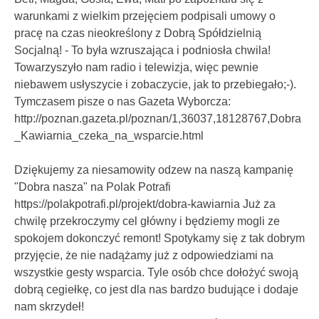
warunkami z wielkim przejęciem podpisali umowy o
pracę na czas nieokreślony z Dobrą Spółdzielnią
Socjalną! - To była wzruszająca i podniosła chwila!
Towarzyszyło nam radio i telewizja, więc pewnie
niebawem usłyszycie i zobaczycie, jak to przebiegało;-).
Tymczasem pisze o nas Gazeta Wyborcza:
http://poznan.gazeta.pl/poznan/1,36037,18128767,Dobra
_Kawiarnia_czeka_na_wsparcie.html
Dziękujemy za niesamowity odzew na naszą kampanię
"Dobra nasza" na Polak Potrafi
https://polakpotrafi.pl/projekt/dobra-kawiarnia Już za
chwilę przekroczymy cel główny i będziemy mogli ze
spokojem dokonczyć remont! Spotykamy się z tak dobrym
przyjęcie, że nie nadążamy już z odpowiedziami na
wszystkie gesty wsparcia. Tyle osób chce dołożyć swoją
dobrą cegiełkę, co jest dla nas bardzo budujące i dodaje
nam skrzydeł!