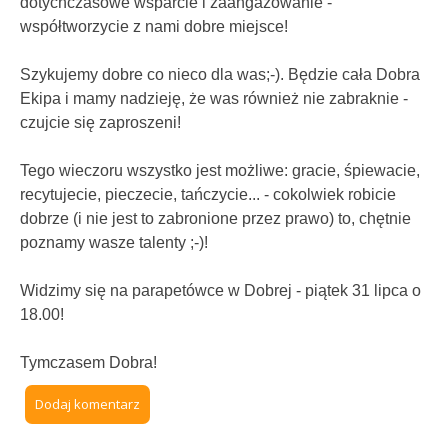
dotychczasowe wsparcie i zaangażowanie -
współtworzycie z nami dobre miejsce!
Szykujemy dobre co nieco dla was;-). Będzie cała Dobra
Ekipa i mamy nadzieję, że was również nie zabraknie -
czujcie się zaproszeni!
Tego wieczoru wszystko jest możliwe: gracie, śpiewacie,
recytujecie, pieczecie, tańczycie... - cokolwiek robicie
dobrze (i nie jest to zabronione przez prawo) to, chętnie
poznamy wasze talenty ;-)!
Widzimy się na parapetówce w Dobrej - piątek 31 lipca o
18.00!
Tymczasem Dobra!
Dodaj komentarz