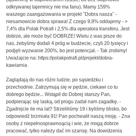
odkrywanej tajemnicy nie ma fanu). Mamy 159%
waszego zaangażowania w projekt "Dobra nasza" -
niesamowicie dobra sprawa! Z czego 9,9% oddajemy - >
7,4% dla Polak Potrafi i 2,5% dla operatora transferu. Jest
dobrze, ale może być DOBRZE! Wielu z was pisze do
nas, żebyśmy dodali 4 próg w budżecie, czyli 20 tysięcy i
podjęli wyzwanie 200%, bo jest potencjał. - Tak zrobimy!
Uważajcie na: https://polakpotrafi.pl/projekt/dobra-
kawiarnia
Zaglądają do nas różni ludzie, po sąsiedzku i
przechodnie. Zatrzymują się w pędzie, ciekawi co tu
dobrego będzie... Wstąpił do Dobrej starszy Pan,
podpierając się laską, od progu zadał nam zagadkę. -
Zgadnijcie ile ma lat? Strzeliliśmy 19 i byliśmy blisko, bo
odpowiedź brzmiała 91! Pan pochwalił naszą misję. - Zna
osoby z niepełnosprawnoącią i wie, że mogą dobrze
pracować, tylko należy dać im szansę. Na dowidzenia