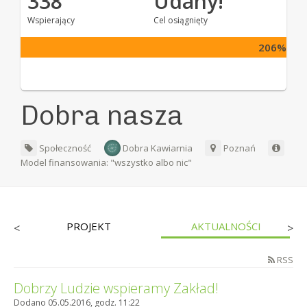
338
Udany!
Wspierający
Cel osiągnięty
206%
Dobra nasza
Społeczność
Dobra Kawiarnia
Poznań
Model finansowania: "wszystko albo nic"
PROJEKT
AKTUALNOŚCI
<
>
RSS
Dobrzy Ludzie wspieramy Zakład!
Dodano 05.05.2016, godz. 11:22