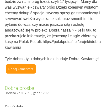
będzie za nami próg trzeci, czyli 17 tysięcy! - Mamy dla
was wyzwanie - czwarty próg! Dzięki kolejnym wpłatom
chcemy dokupić specjalistyczny sprzęt gastronomiczny i
serwować świeżo wyciskane soki oraz smoothie. I tu
pytanie do was, czy macie jeszcze siłę i ochotę
angażować się w projekt "Dobra nasza"? - Jeśli tak, to
przekazujcie informację, że jesteśmy i ciagle zbieramy
kasę na Polak Potrafi: https://polakpotrafi.pl/projekt/dobra-
kawiarnia
Tyle dobra - tylu dobrych ludzi buduje Dobrą Kawiarnię!
Dodaj komentarz
Dobra prośba
Dodano 27.06.2015, godz. 17:07
Dzień dobra,