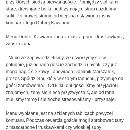
przy których siedzą pierwsi goście. Pomiędzy stolikami
stare, drewniane belki, podtrzymujące strop i ozdobny
sufit. Po prawej stronie od wejścia ustawiono jasny
kontuar z logo Dobrej Kawiarni.
Menu Dobrej Kawiarni: tarta z mascarpone i truskawkami,
włoska zupa...
- Mimo że zapowiedzieliśmy, że otworzymy się w
południe, już od rana goście zachodzili i pytali, czy już
mogą napić się kawy - opowiada Dominik Marszałek,
prezes Spółdzielni, który w szarym fartuchu, przyjmuje od
gości zamówienia. - Od kilku dni gościliśmy przyjaciół i
znajomych, żeby się nieco przyzwyczaić, ale od rana
mieliśmy tremę i się trochę stresowaliśmy - przyznaje.
Menu wypisane jest na szklanych tablicach powyżej
kontuaru. Podczas otwarcia goście mogli spróbować tarty
z mascarpone i truskawkami czy włoskiej zupy