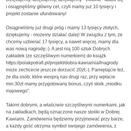
i osiągnęliśmy główny cel, czyli mamy już 10 tysięcy i
projekt zostanie ufundowany!
Osiągneliśmy już drugi próg i mamy 13 tysięcy złotych,
dziękujemy - mozemy działać dalej! W związku z tym, że
chcemy uzbierać 17 tysięcy, a nawet więcej, mamy dla
was nową nagrodę;-). A jest nią 100 sztuk Dobrych
zakładek (ze szczęśliwym numerkiem) do książk
https://polakpotrafi.pl/projekt/dobra-kawiarnia#nagrody
może zechcecie jeszcze dorzucić 20zł;-). Pamiętajcie też,
że dla osób, które wesprą nas drugi raz, przy wpłacie
min.30zł mamy przygotowany bonus, czyli słoik „miodku
majowego”.
Takimi dobrymi, a właściwie szczęśliwymi numerkami, jak
na zakładkach, będą oznaczone nasze stoliki w Dobrej
Kawiarni. Zamówienia będziemy przyjmować przy barze,
a każdy gość otrzyma symbol swojego zamówienia, z