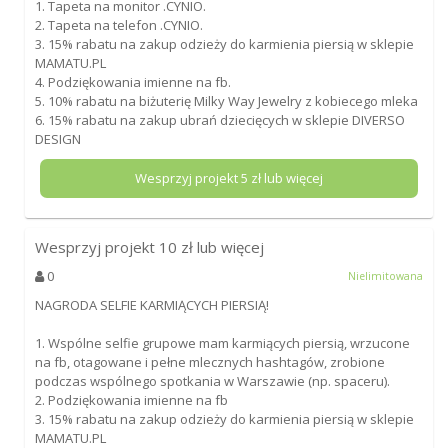
1. Tapeta na monitor .CYNIO.
2. Tapeta na telefon .CYNIO.
3. 15% rabatu na zakup odzieży do karmienia piersią w sklepie
MAMATU.PL
4. Podziękowania imienne na fb.
5. 10% rabatu na biżuterię Milky Way Jewelry z kobiecego mleka
6. 15% rabatu na zakup ubrań dziecięcych w sklepie DIVERSO
DESIGN
Wesprzyj projekt
5
zł lub więcej
Wesprzyj projekt
10
zł lub więcej
0
Nielimitowana
NAGRODA SELFIE KARMIĄCYCH PIERSIĄ!
1. Wspólne selfie grupowe mam karmiących piersią, wrzucone
na fb, otagowane i pełne mlecznych hashtagów, zrobione
podczas wspólnego spotkania w Warszawie (np. spaceru).
2. Podziękowania imienne na fb
3. 15% rabatu na zakup odzieży do karmienia piersią w sklepie
MAMATU.PL