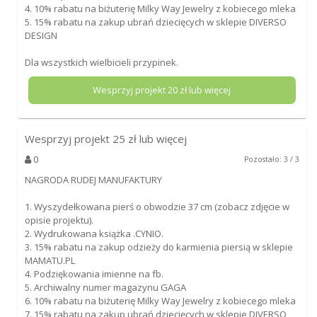
4. 10% rabatu na biżuterię Milky Way Jewelry z kobiecego mleka
5. 15% rabatu na zakup ubrań dziecięcych w sklepie DIVERSO
DESIGN
Dla wszystkich wielbicieli przypinek.
Wesprzyj projekt
20
zł lub więcej
Wesprzyj projekt
25
zł lub więcej
0
Pozostało: 3 / 3
NAGRODA RUDEJ MANUFAKTURY
1. Wyszydełkowana pierś o obwodzie 37 cm (zobacz zdjęcie w
opisie projektu).
2. Wydrukowana książka .CYNIO.
3. 15% rabatu na zakup odzieży do karmienia piersią w sklepie
MAMATU.PL
4. Podziękowania imienne na fb.
5. Archiwalny numer magazynu GAGA
6. 10% rabatu na biżuterię Milky Way Jewelry z kobiecego mleka
7. 15% rabatu na zakup ubrań dziecięcych w sklepie DIVERSO