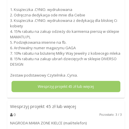
1. Książeczka .CYNIO. wydrukowana
2. Odręczna dedykacja ode mnie dla Ciebie
3. Książeczka .CYNIO. wydrukowana z dedykacją dla bliskiej Ci
kobiety
4. 15% rabatu na zakup odzieży do karmienia piersią w sklepie
MAMATU.PL
5. Podziękowania imienne na fb.
6. Archiwalny numer magazynu GAGA
7. 10% rabatu na biżuterię Milky Way Jewelry z kobiecego mleka
8. 15% rabatu na zakup ubrań dziecięcych w sklepie DIVERSO
DESIGN
Zestaw podstawowy Czytelnika .Cynia.
Wesprzyj projekt
45
zł lub więcej
Wesprzyj projekt
45
zł lub więcej
0
Pozostało: 3 / 3
NAGRODA MAMA ZONE KIELCE (mail/telefon)