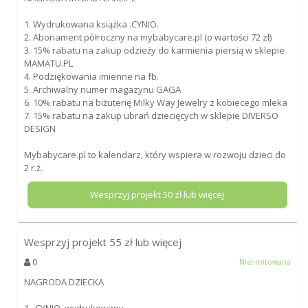
1. Wydrukowana książka .CYNIO.
2. Abonament półroczny na mybabycare.pl (o wartości 72 zł)
3. 15% rabatu na zakup odzieży do karmienia piersią w sklepie
MAMATU.PL
4. Podziękowania imienne na fb.
5. Archiwalny numer magazynu GAGA
6. 10% rabatu na biżuterię Milky Way Jewelry z kobiecego mleka
7. 15% rabatu na zakup ubrań dziecięcych w sklepie DIVERSO
DESIGN
Mybabycare.pl to kalendarz, który wspiera w rozwoju dzieci do
2 r.ż.
Wesprzyj projekt
50
zł lub więcej
Wesprzyj projekt
55
zł lub więcej
0
Nielimitowana
NAGRODA DZIECKA
1. .CYNIO. wydrukowany