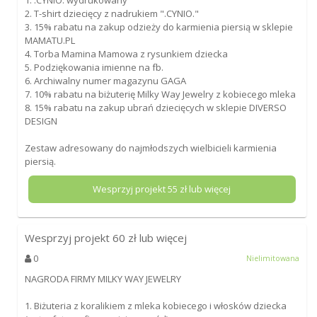
2. T-shirt dziecięcy z nadrukiem ".CYNIO."
3. 15% rabatu na zakup odzieży do karmienia piersią w sklepie
MAMATU.PL
4. Torba Mamina Mamowa z rysunkiem dziecka
5. Podziękowania imienne na fb.
6. Archiwalny numer magazynu GAGA
7. 10% rabatu na biżuterię Milky Way Jewelry z kobiecego mleka
8. 15% rabatu na zakup ubrań dziecięcych w sklepie DIVERSO
DESIGN
Zestaw adresowany do najmłodszych wielbicieli karmienia
piersią.
Wesprzyj projekt
55
zł lub więcej
Wesprzyj projekt
60
zł lub więcej
0
Nielimitowana
NAGRODA FIRMY MILKY WAY JEWELRY
1. Biżuteria z koralikiem z mleka kobiecego i włosków dziecka