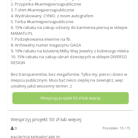
2. Przypinka #karmiępiersiąpublicznie
3. T-shirt #karmiępiersiąpublicznie
4. Wydrukowany .CYNIO. z moim autografem
5. Torba #karmiępiersiąpublicznie
6. 15% rabatu na zakup odzieży do karmienia piersią w sklepie
MAMATU.PL
7. Podziękowania imienne na fb.
8. Archiwalny numer magazynu GAGA
9. 10% rabatu na biżuterię Milky Way Jewelry z kobiecego mleka
10. 15% rabatu na zakup ubrań dziecięcych w sklepie DIVERSO
DESIGN
Bez transparentów, bez megafonów. Tylko my, piersi i dzieci w
miejscu publicznym. Musi być nieco cieplej na zewnątrz, więc
ustalimy jakiś wiosenny termin. ;)
Wesprzyj projekt
50
zł lub więcej
Wesprzyj projekt
50
zł lub więcej
0
Pozostało: 15 / 15
NAGRODA MYBABYCARE.PL