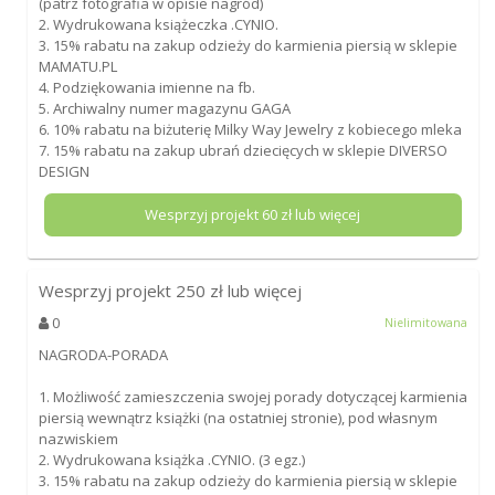
(patrz fotografia w opisie nagród)
2. Wydrukowana książeczka .CYNIO.
3. 15% rabatu na zakup odzieży do karmienia piersią w sklepie
MAMATU.PL
4. Podziękowania imienne na fb.
5. Archiwalny numer magazynu GAGA
6. 10% rabatu na biżuterię Milky Way Jewelry z kobiecego mleka
7. 15% rabatu na zakup ubrań dziecięcych w sklepie DIVERSO
DESIGN
Wesprzyj projekt
60
zł lub więcej
Wesprzyj projekt
250
zł lub więcej
0
Nielimitowana
NAGRODA-PORADA
1. Możliwość zamieszczenia swojej porady dotyczącej karmienia
piersią wewnątrz książki (na ostatniej stronie), pod własnym
nazwiskiem
2. Wydrukowana książka .CYNIO. (3 egz.)
3. 15% rabatu na zakup odzieży do karmienia piersią w sklepie