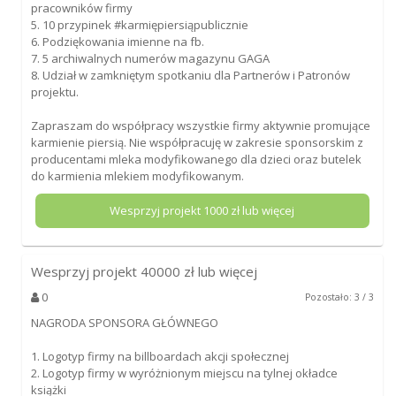
pracowników firmy
5. 10 przypinek #karmiępiersiąpublicznie
6. Podziękowania imienne na fb.
7. 5 archiwalnych numerów magazynu GAGA
8. Udział w zamkniętym spotkaniu dla Partnerów i Patronów
projektu.
Zapraszam do współpracy wszystkie firmy aktywnie promujące
karmienie piersią. Nie współpracuję w zakresie sponsorskim z
producentami mleka modyfikowanego dla dzieci oraz butelek
do karmienia mlekiem modyfikowanym.
Wesprzyj projekt
1000
zł lub więcej
Wesprzyj projekt
40000
zł lub więcej
0
Pozostało: 3 / 3
NAGRODA SPONSORA GŁÓWNEGO
1. Logotyp firmy na billboardach akcji społecznej
2. Logotyp firmy w wyróżnionym miejscu na tylnej okładce
książki