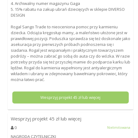
4. Archiwalny numer magazynu Gaga
5. 15% rabatu na zakup ubrań dziecięcych w sklepie DIVERSO
DESIGN
Rogal Sango Trade to nieoceniona pomoc przy karmieniu
dziecka. Odciąża kręgosłup mamy, a maleństwo ułożone jest w
prawidłowej pozycji. Poduszka sprawdza się też doskonale jako
asekuracja przy pierwszych próbach podnoszenia się i
siadania. Rogal jest wspaniałym i praktycznym towarzyszem
podróży – można zabrać go sobą do auta czy do wózka. W razie
potrzeby przyda się też przyszłej mamie do podparcia karku lub
lędźwi. Rogal do karmienia wypełniony jest antyalergicznym
wkładem i ubrany w zdejmowany bawełniany pokrowiec, który
można łatwo prać.
Wesprzyj projekt
45
zł lub więcej
Wesprzyj projekt
45
zł lub więcej
0
Nielimitowana
NAGRODA CZYTELNICZKI