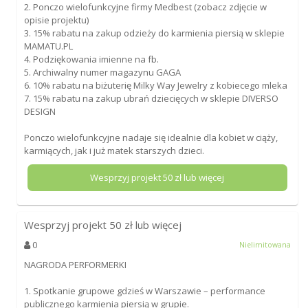
2. Ponczo wielofunkcyjne firmy Medbest (zobacz zdjęcie w
opisie projektu)
3. 15% rabatu na zakup odzieży do karmienia piersią w sklepie
MAMATU.PL
4. Podziękowania imienne na fb.
5. Archiwalny numer magazynu GAGA
6. 10% rabatu na biżuterię Milky Way Jewelry z kobiecego mleka
7. 15% rabatu na zakup ubrań dziecięcych w sklepie DIVERSO
DESIGN
Ponczo wielofunkcyjne nadaje się idealnie dla kobiet w ciąży,
karmiących, jak i już matek starszych dzieci.
Wesprzyj projekt
50
zł lub więcej
Wesprzyj projekt
50
zł lub więcej
0
Nielimitowana
NAGRODA PERFORMERKI
1. Spotkanie grupowe gdzieś w Warszawie – performance
publicznego karmienia piersią w grupie.