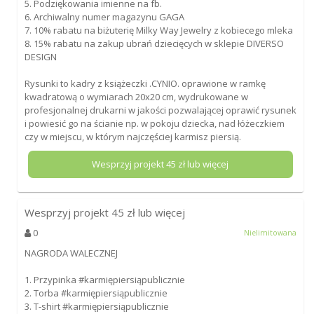
5. Podziękowania imienne na fb.
6. Archiwalny numer magazynu GAGA
7. 10% rabatu na biżuterię Milky Way Jewelry z kobiecego mleka
8. 15% rabatu na zakup ubrań dziecięcych w sklepie DIVERSO
DESIGN
Rysunki to kadry z książeczki .CYNIO. oprawione w ramkę
kwadratową o wymiarach 20x20 cm, wydrukowane w
profesjonalnej drukarni w jakości pozwalającej oprawić rysunek
i powiesić go na ścianie np. w pokoju dziecka, nad łóżeczkiem
czy w miejscu, w którym najczęściej karmisz piersią.
Wesprzyj projekt
45
zł lub więcej
Wesprzyj projekt
45
zł lub więcej
0
Nielimitowana
NAGRODA WALECZNEJ
1. Przypinka #karmiępiersiąpublicznie
2. Torba #karmiępiersiąpublicznie
3. T-shirt #karmiępiersiąpublicznie