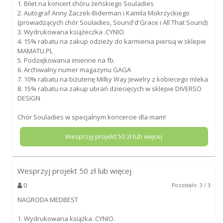
1. Bilet na koncert chóru żeńskiego Souladies
2. Autograf Anny Żaczek-Biderman i Kamila Mokrzyckiego
(prowadzących chór Souladies, Sound'd'Grace i All That Sound)
3. Wydrukowana książeczka .CYNIO.
4. 15% rabatu na zakup odzieży do karmienia piersią w sklepie
MAMATU.PL
5. Podziękowania imienne na fb.
6. Archiwalny numer magazynu GAGA
7. 10% rabatu na biżuterię Milky Way Jewelry z kobiecego mleka
8. 15% rabatu na zakup ubrań dziecięcych w sklepie DIVERSO
DESIGN
Chór Souladies w specjalnym koncercie dla mam!
Wesprzyj projekt
50
zł lub więcej
Wesprzyj projekt
50
zł lub więcej
0
Pozostało: 3 / 3
NAGRODA MEDBEST
1. Wydrukowana książka .CYNIO.