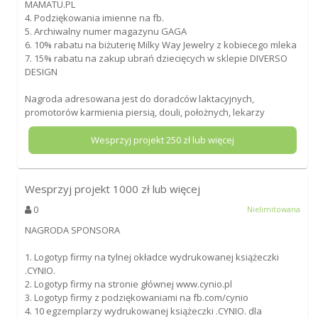
MAMATU.PL
4. Podziękowania imienne na fb.
5. Archiwalny numer magazynu GAGA
6. 10% rabatu na biżuterię Milky Way Jewelry z kobiecego mleka
7. 15% rabatu na zakup ubrań dziecięcych w sklepie DIVERSO
DESIGN
Nagroda adresowana jest do doradców laktacyjnych,
promotorów karmienia piersią, douli, położnych, lekarzy
Wesprzyj projekt
250
zł lub więcej
Wesprzyj projekt
1000
zł lub więcej
0
Nielimitowana
NAGRODA SPONSORA
1. Logotyp firmy na tylnej okładce wydrukowanej książeczki
.CYNIO.
2. Logotyp firmy na stronie głównej www.cynio.pl
3. Logotyp firmy z podziękowaniami na fb.com/cynio
4. 10 egzemplarzy wydrukowanej książeczki .CYNIO. dla