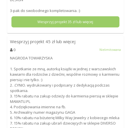
3-pak do swobodnego kompletowania. :)
Wesprzyj projekt
35
zł lub więcej
Wesprzyj projekt
45
zł lub więcej
0
Nielimitowana
NAGRODA TOWARZYSKA
1. Spotkanie ze mną, autorką książki w jednej z warszawskich
kawiarni dla rodziców z dziećmi, wspólne rozmowy o karmieniu
piersią i nie tylko. :)
2. .CYNIO. wydrukowany i podpisany z dedykacją podczas
spotkania.
3. 15% rabatu na zakup odzieży do karmienia piersią w sklepie
MAMATU.PL
4. Podziękowania imienne na fb.
5. Archiwalny numer magazynu GAGA
6. 10% rabatu na biżuterię Milky Way Jewelry z kobiecego mleka
7. 15% rabatu na zakup ubrań dziecięcych w sklepie DIVERSO