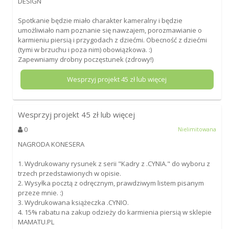
DESIGN
Spotkanie będzie miało charakter kameralny i będzie
umożliwiało nam poznanie się nawzajem, porozmawianie o
karmieniu piersią i przygodach z dziećmi. Obecność z dziećmi
(tymi w brzuchu i poza nim) obowiązkowa. :)
Zapewniamy drobny poczęstunek (zdrowy!)
Wesprzyj projekt
45
zł lub więcej
Wesprzyj projekt
45
zł lub więcej
0
Nielimitowana
NAGRODA KONESERA
1. Wydrukowany rysunek z serii "Kadry z .CYNIA." do wyboru z
trzech przedstawionych w opisie.
2. Wysyłka pocztą z odręcznym, prawdziwym listem pisanym
przeze mnie. :)
3. Wydrukowana książeczka .CYNIO.
4. 15% rabatu na zakup odzieży do karmienia piersią w sklepie
MAMATU.PL