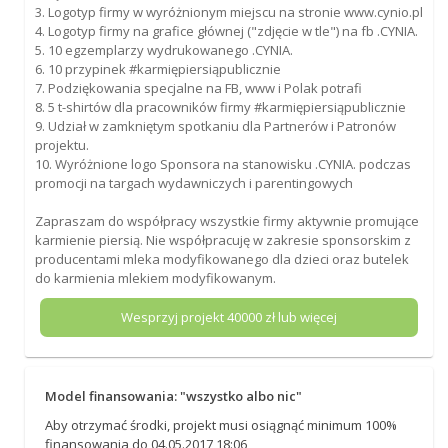
3. Logotyp firmy w wyróżnionym miejscu na stronie www.cynio.pl
4. Logotyp firmy na grafice głównej ("zdjęcie w tle") na fb .CYNIA.
5. 10 egzemplarzy wydrukowanego .CYNIA.
6. 10 przypinek #karmiępiersiąpublicznie
7. Podziękowania specjalne na FB, www i Polak potrafi
8. 5 t-shirtów dla pracowników firmy #karmiępiersiąpublicznie
9. Udział w zamkniętym spotkaniu dla Partnerów i Patronów
projektu.
10. Wyróżnione logo Sponsora na stanowisku .CYNIA. podczas
promocji na targach wydawniczych i parentingowych
Zapraszam do współpracy wszystkie firmy aktywnie promujące
karmienie piersią. Nie współpracuję w zakresie sponsorskim z
producentami mleka modyfikowanego dla dzieci oraz butelek
do karmienia mlekiem modyfikowanym.
Wesprzyj projekt
40000
zł lub więcej
Model finansowania: "wszystko albo nic"
Aby otrzymać środki, projekt musi osiągnąć minimum 100%
finansowania do 04.05.2017 18:06