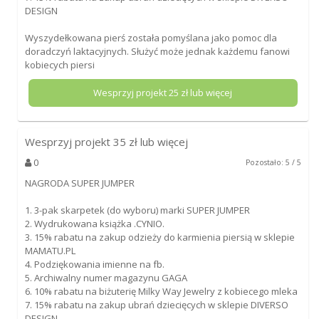
DESIGN
Wyszydełkowana pierś została pomyślana jako pomoc dla
doradczyń laktacyjnych. Służyć może jednak każdemu fanowi
kobiecych piersi
Wesprzyj projekt
25
zł lub więcej
Wesprzyj projekt
35
zł lub więcej
0
Pozostało: 5 / 5
NAGRODA SUPER JUMPER
1. 3-pak skarpetek (do wyboru) marki SUPER JUMPER
2. Wydrukowana książka .CYNIO.
3. 15% rabatu na zakup odzieży do karmienia piersią w sklepie
MAMATU.PL
4. Podziękowania imienne na fb.
5. Archiwalny numer magazynu GAGA
6. 10% rabatu na biżuterię Milky Way Jewelry z kobiecego mleka
7. 15% rabatu na zakup ubrań dziecięcych w sklepie DIVERSO
DESIGN