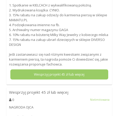
1. Spotkanie w KIELCACH z wykwalifikowaną położną.
2. Wydrukowana książka .CYNIO.
3. 15% rabatu na zakup odzieży do karmienia piersią w sklepie
MAMATU.PL
4. Podziękowania imienne na fb.
5. Archiwalny numer magazynu GAGA
6. 10% rabatu na biżuterię Milky Way Jewelry z kobiecego mleka
7. 15% rabatu na zakup ubrań dziecięcych w sklepie DIVERSO
DESIGN
Jeśli zastanawiasz się nad różnymi kwestiami związanymi z
karmieniem piersią, ta nagroda pomoże Ci dowiedzieć się, jakie
rozwiązania proponuje fachowca.
Wesprzyj projekt
45
zł lub więcej
Wesprzyj projekt
45
zł lub więcej
0
Nielimitowana
NAGRODA OJCA