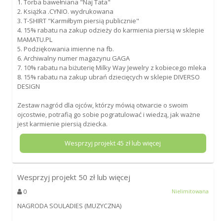
1. Torba bawełniana "Naj Tata"
2. Książka .CYNIO. wydrukowana
3. T-SHIRT "Karmiłbym piersią publicznie"
4. 15% rabatu na zakup odzieży do karmienia piersią w sklepie
MAMATU.PL
5. Podziękowania imienne na fb.
6. Archiwalny numer magazynu GAGA
7. 10% rabatu na biżuterię Milky Way Jewelry z kobiecego mleka
8. 15% rabatu na zakup ubrań dziecięcych w sklepie DIVERSO
DESIGN
Zestaw nagród dla ojców, którzy mówią otwarcie o swoim
ojcostwie, potrafią go sobie pogratulować i wiedzą, jak ważne
jest karmienie piersią dziecka.
Wesprzyj projekt
45
zł lub więcej
Wesprzyj projekt
50
zł lub więcej
0
Nielimitowana
NAGRODA SOULADIES (MUZYCZNA)