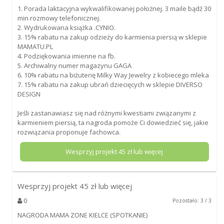
1. Porada laktacyjna wykwalifikowanej położnej. 3 maile bądź 30
min rozmowy telefonicznej.
2. Wydrukowana książka .CYNIO.
3. 15% rabatu na zakup odzieży do karmienia piersią w sklepie
MAMATU.PL
4. Podziękowania imienne na fb.
5. Archiwalny numer magazynu GAGA
6. 10% rabatu na biżuterię Milky Way Jewelry z kobiecego mleka
7. 15% rabatu na zakup ubrań dziecięcych w sklepie DIVERSO
DESIGN
Jeśli zastanawiasz się nad różnymi kwestiami związanymi z
karmieniem piersią, ta nagroda pomoże Ci dowiedzieć się, jakie
rozwiązania proponuje fachowca.
Wesprzyj projekt
45
zł lub więcej
Wesprzyj projekt
45
zł lub więcej
0
Pozostało: 3 / 3
NAGRODA MAMA ZONE KIELCE (SPOTKANIE)