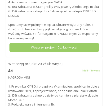
4. Archiwalny numer magazynu GAGA
5. 10% rabatu na biżuterię Milky Way Jewelry z kobiecego mleka
6. 15% rabatu na zakup ubrań dziecięcych w sklepie DIVERSO
DESIGN
Spotkamy się w pięknym miejscu, ubrani w wybrany kolor, z
dziećmi lub bez i zrobimy piękne zdjęcie grupowe, które
wyślemy w świat z informacjami o .CYNIU. i o tym, że wspieramy
karmienie piersią!
Wesprzyj projekt
10
zł lub więcej
Wesprzyj projekt
20
zł lub więcej
0
Nielimitowana
NAGRODA MINI
1. Przypinka .CYNIO. i przypinka #karmiępiersiąpublicznie obie z
limitowanej serii, zaprojektowanej specjalnie dla Polak Potrafi
2. 15% rabatu na zakup odzieży do karmienia piersią w sklepie
MAMATU.PL
3. Podziękowania imienne na fb.