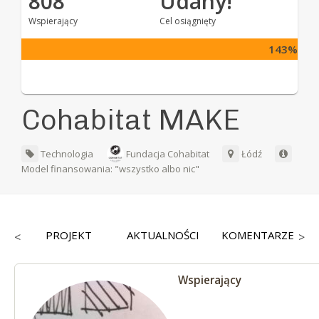
808
Udany!
Wspierający
Cel osiągnięty
143%
Cohabitat MAKE
Technologia
Fundacja Cohabitat
Łódź
Model finansowania: "wszystko albo nic"
CY
PROJEKT
AKTUALNOŚCI
KOMENTARZE
<
>
Wspierający