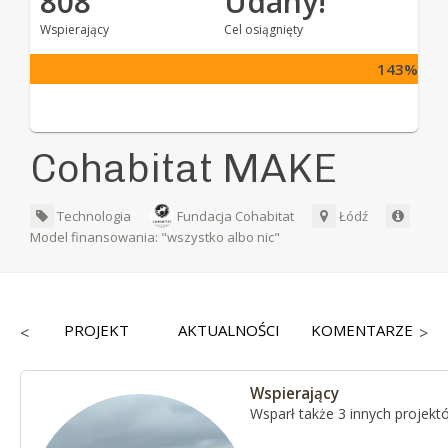
808
Udany!
Wspierający
Cel osiągnięty
143%
Cohabitat MAKE
Technologia
Fundacja Cohabitat
Łódź
Model finansowania: "wszystko albo nic"
CY
PROJEKT
AKTUALNOŚCI
KOMENTARZE
<
>
Wspierający
Wsparł także 3 innych projekt