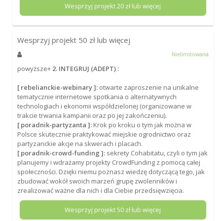
Wesprzyj projekt
20
zł lub więcej
Wesprzyj projekt
50
zł lub więcej
Nielimitowana
powyższe+
2. INTEGRUJ (ADEPT) :
[ rebelianckie-webinary ]:
otwarte zaproszenie na unikalne
tematycznie internetowe spotkania o alternatywnych
technologiach i ekonomii współdzielonej (organizowane w
trakcie trwania kampanii oraz po jej zakończeniu).
[ poradnik-partyzanta ]:
Krok po kroku o tym jak można w
Polsce skutecznie praktykować miejskie ogrodnictwo oraz
partyzanckie akcje na skwerach i placach.
[ poradnik-crowd-funding ]:
sekrety Cohabitatu, czyli o tym jak
planujemy i wdrażamy projekty CrowdFunding z pomocą całej
społeczności. Dzięki niemu poznasz wiedzę dotyczącą tego, jak
zbudować wokół swoich marzeń grupę zwolenników i
zrealizować ważne dla nich i dla Ciebie przedsięwzięcia.
Wesprzyj projekt
50
zł lub więcej