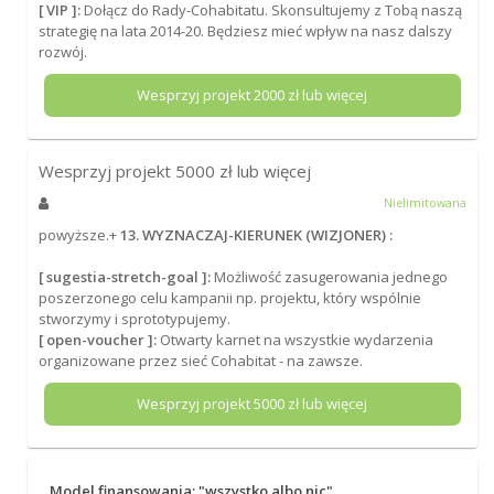
[ VIP ]:
Dołącz do Rady-Cohabitatu. Skonsultujemy z Tobą naszą
strategię na lata 2014-20. Będziesz mieć wpływ na nasz dalszy
rozwój.
Wesprzyj projekt
2000
zł lub więcej
Wesprzyj projekt
5000
zł lub więcej
Nielimitowana
powyższe.+
13. WYZNACZAJ-KIERUNEK (WIZJONER) :
[ sugestia-stretch-goal ]:
Możliwość zasugerowania jednego
poszerzonego celu kampanii np. projektu, który wspólnie
stworzymy i sprototypujemy.
[ open-voucher ]:
Otwarty karnet na wszystkie wydarzenia
organizowane przez sieć Cohabitat - na zawsze.
Wesprzyj projekt
5000
zł lub więcej
Model finansowania: "wszystko albo nic"