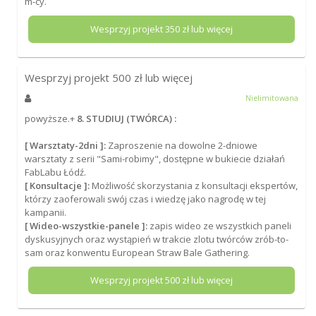
m-cy.
Wesprzyj projekt
350
zł lub więcej
Wesprzyj projekt
500
zł lub więcej
Nielimitowana
powyższe.+
8. STUDIUJ (TWÓRCA) :
[ Warsztaty-2dni ]:
Zaproszenie na dowolne 2-dniowe
warsztaty z serii "Sami-robimy", dostępne w bukiecie działań
FabLabu Łódź.
[ Konsultacje ]:
Możliwość skorzystania z konsultacji ekspertów,
którzy zaoferowali swój czas i wiedzę jako nagrodę w tej
kampanii.
[ Wideo-wszystkie-panele ]:
zapis wideo ze wszystkich paneli
dyskusyjnych oraz wystąpień w trakcie zlotu twórców zrób-to-
sam oraz konwentu European Straw Bale Gathering.
Wesprzyj projekt
500
zł lub więcej