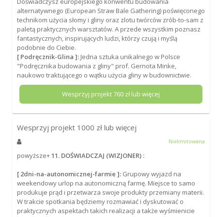
Doświadczysz europejskiego konwentu budowania
alternatywnego (European Straw Bale Gathering) poświęconego
technikom użycia słomy i gliny oraz zlotu twórców zrób-to-sam z
paletą praktycznych warsztatów. A przede wszystkim poznasz
fantastycznych, inspirujących ludzi, którzy czują i myślą
podobnie do Ciebie.
[ Podręcznik-Glina ]:
Jedna sztuka unikalnego w Polsce
"Podręcznika budowania z gliny" prof. Gernota Minke,
naukowo traktującego o wątku użycia gliny w budownictwie.
Wesprzyj projekt
760
zł lub więcej
Wesprzyj projekt
1000
zł lub więcej
Nielimitowana
powyższe+
11. DOŚWIADCZAJ (WIZJONER) :
[ 2dni-na-autonomicznej-farmie ]:
Grupowy wyjazd na
weekendowy urlop na autonomiczną farmę. Miejsce to samo
produkuje prąd i przetwarza swoje produkty przemiany materii.
W trakcie spotkania będziemy rozmawiać i dyskutować o
praktycznych aspektach takich realizacji a także wyśmienicie