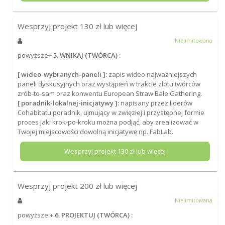
Wesprzyj projekt
130
zł lub więcej
Nielimitowana
powyższe+
5. WNIKAJ (TWÓRCA) :
[ wideo-wybranych-paneli ]:
zapis wideo najważniejszych
paneli dyskusyjnych oraz wystąpień w trakcie zlotu twórców
zrób-to-sam oraz konwentu European Straw Bale Gathering.
[ poradnik-lokalnej-inicjatywy ]:
napisany przez liderów
Cohabitatu poradnik, ujmujący w zwięzłej i przystępnej formie
proces jaki krok-po-kroku można podjąć, aby zrealizować w
Twojej miejscowości dowolną inicjatywę np. FabLab.
Wesprzyj projekt
130
zł lub więcej
Wesprzyj projekt
200
zł lub więcej
Nielimitowana
powyższe.+
6. PROJEKTUJ (TWÓRCA) :