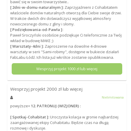
bawić się w swoim towarzystwie..
[ 2dni-w-domu-naturalnym ]:
Zaprzyjaźnieni z Cohabitatem
właściciele domów naturalnych otworzą dla Ciebie swoje drzwi.
W trakcie dwóch dni doświadczysz wyjątkowej atmosfery
nowoczesnego domu z gliny i słomy.
[ Podziękowania-od-Pawła ]:
Paweł Sroczyński osobiście podziękuje Ci telefonicznie za Twój
wkład w budowę MAKE ;)
[ Warsztaty-4dni ]:
Zaproszenie na dowolne 4-dniowe
warsztaty w serii "Sami-robimy", dostępne w bukiecie działań
FabLabu Łódź. Ich lista już wkrótce zostanie opublikowana.
Wesprzyj projekt
1000
zł lub więcej
Wesprzyj projekt
2000
zł lub więcej
Nielimitowana
powyższe+
12. PATRONUJ (WIZJONER) :
[ Spotkaj-Cohabitat ]:
Uroczysta kolacja w gronie najbardziej
zaangażowanej ekipy Cohabitatu. Będzie czas na długą
rozmowę i dyskusje.