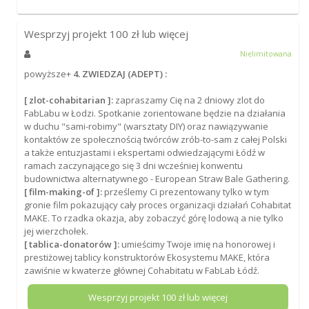
Wesprzyj projekt
100
zł lub więcej
Nielimitowana
powyższe+
4. ZWIEDZAJ (ADEPT) :
[ zlot-cohabitarian ]:
zapraszamy Cię na 2 dniowy zlot do
FabLabu w Łodzi. Spotkanie zorientowane będzie na działania
w duchu "sami-robimy" (warsztaty DIY) oraz nawiązywanie
kontaktów ze społecznością twórców zrób-to-sam z całej Polski
a także entuzjastami i ekspertami odwiedzającymi Łódź w
ramach zaczynającego się 3 dni wcześniej konwentu
budownictwa alternatywnego - European Straw Bale Gathering.
[ film-making-of ]:
prześlemy Ci prezentowany tylko w tym
gronie film pokazujący cały proces organizacji działań Cohabitat
MAKE. To rzadka okazja, aby zobaczyć górę lodową a nie tylko
jej wierzchołek.
[ tablica-donatorów ]:
umieścimy Twoje imię na honorowej i
prestiżowej tablicy konstruktorów Ekosystemu MAKE, która
zawiśnie w kwaterze głównej Cohabitatu w FabLab Łódź.
Wesprzyj projekt
100
zł lub więcej