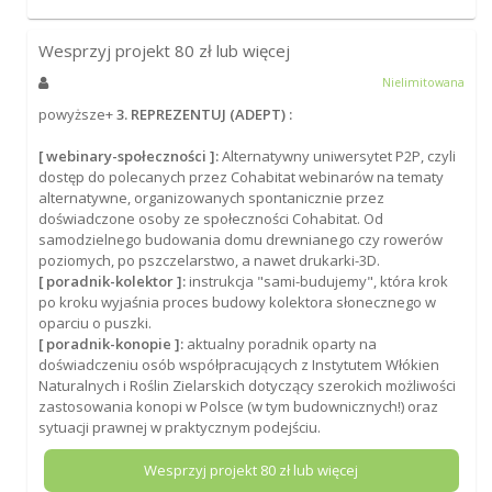
Wesprzyj projekt
80
zł lub więcej
Nielimitowana
powyższe+
3. REPREZENTUJ (ADEPT) :
[ webinary-społeczności ]:
Alternatywny uniwersytet P2P, czyli
dostęp do polecanych przez Cohabitat webinarów na tematy
alternatywne, organizowanych spontanicznie przez
doświadczone osoby ze społeczności Cohabitat. Od
samodzielnego budowania domu drewnianego czy rowerów
poziomych, po pszczelarstwo, a nawet drukarki-3D.
[ poradnik-kolektor ]:
instrukcja "sami-budujemy", która krok
po kroku wyjaśnia proces budowy kolektora słonecznego w
oparciu o puszki.
[ poradnik-konopie ]:
aktualny poradnik oparty na
doświadczeniu osób współpracujących z Instytutem Włókien
Naturalnych i Roślin Zielarskich dotyczący szerokich możliwości
zastosowania konopi w Polsce (w tym budownicznych!) oraz
sytuacji prawnej w praktycznym podejściu.
Wesprzyj projekt
80
zł lub więcej