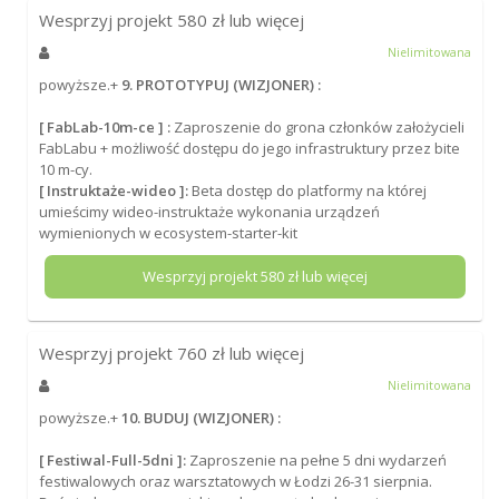
Wesprzyj projekt
580
zł lub więcej
Nielimitowana
powyższe.+
9. PROTOTYPUJ (WIZJONER) :
[ FabLab-10m-ce ] :
Zaproszenie do grona członków założycieli
FabLabu + możliwość dostępu do jego infrastruktury przez bite
10 m-cy.
[ Instruktaże-wideo ]:
Beta dostęp do platformy na której
umieścimy wideo-instruktaże wykonania urządzeń
wymienionych w ecosystem-starter-kit
Wesprzyj projekt
580
zł lub więcej
Wesprzyj projekt
760
zł lub więcej
Nielimitowana
powyższe.+
10. BUDUJ (WIZJONER) :
[ Festiwal-Full-5dni ]:
Zaproszenie na pełne 5 dni wydarzeń
festiwalowych oraz warsztatowych w Łodzi 26-31 sierpnia.