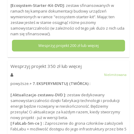
[Ecosystem-Starter-Kit-DVD]:
zestaw sfinansowanych w
ramach tej kampanii dokumentacji budowy urządzeń
wymienionych w ramce "ecosystem-starter-kit”. Mając ten
zestaw jesteś w stanie osiągnąć różne poziomy
samowystarczalności (w zależności od tego jak dużo z nich uda
nam się sfinansować).
Wesprzyj projekt
200
zł lub więcej
Wesprzyj projekt
350
zł lub więcej
Nielimitowana
powyższe.+
7. EKSPERYMENTUJ (TWÓRCA) :
[ Aktualizacje-zestawu-DVD ]:
zestaw dedykowany
samowystarczalności dzięki fabrykacji technologii i produkcji
energii będzie rozwijany w nieskończoność. Będziemy
przesyłać Ci aktualizacje za każdym razem, kiedy stworzymy
nowy projekt - już w wersji beta.
[ FabLab-5m-ce ] :
Zaproszenie do grona członków-założycieli
FabLabu + możliwość dostępu do jego infrastruktury przez bite 5