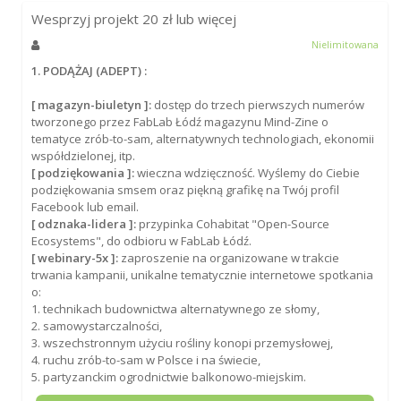
Wesprzyj projekt
20
zł lub więcej
Nielimitowana
1. PODĄŻAJ (ADEPT) :
[ magazyn-biuletyn ]:
dostęp do trzech pierwszych numerów
tworzonego przez FabLab Łódź magazynu Mind-Zine o
tematyce zrób-to-sam, alternatywnych technologiach, ekonomii
współdzielonej, itp.
[ podziękowania ]:
wieczna wdzięczność. Wyślemy do Ciebie
podziękowania smsem oraz piękną grafikę na Twój profil
Facebook lub email.
[ odznaka-lidera ]:
przypinka Cohabitat "Open-Source
Ecosystems", do odbioru w FabLab Łódź.
[ webinary-5x ]:
zaproszenie na organizowane w trakcie
trwania kampanii, unikalne tematycznie internetowe spotkania
o:
1. technikach budownictwa alternatywnego ze słomy,
2. samowystarczalności,
3. wszechstronnym użyciu rośliny konopi przemysłowej,
4. ruchu zrób-to-sam w Polsce i na świecie,
5. partyzanckim ogrodnictwie balkonowo-miejskim.