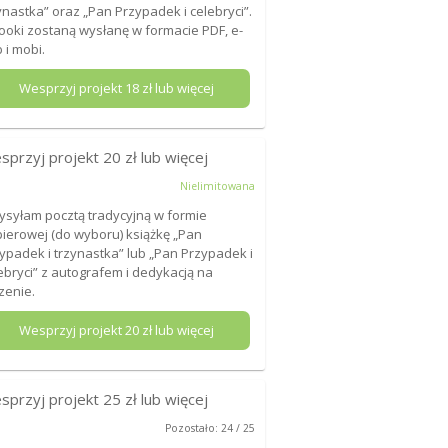
ynastka” oraz „Pan Przypadek i celebryci”.
ooki zostaną wysłanę w formacie PDF, e-
 i mobi.
Wesprzyj projekt
18
zł lub więcej
sprzyj projekt
20
zł lub więcej
Nielimitowana
ysyłam pocztą tradycyjną w formie
ierowej (do wyboru) książkę „Pan
ypadek i trzynastka” lub „Pan Przypadek i
ebryci” z autografem i dedykacją na
zenie.
Wesprzyj projekt
20
zł lub więcej
sprzyj projekt
25
zł lub więcej
Pozostało: 24 / 25