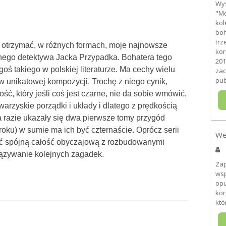
Wys
"Mo
kol
boh
trz
 otrzymać, w różnych formach, moje najnowsze
kor
nego detektywa Jacka Przypadka. Bohatera tego
201
oś takiego w polskiej literaturze. Ma cechy wielu
zac
pub
 w unikatowej kompozycji. Trochę z niego cynik,
ść, który jeśli coś jest czarne, nie da sobie wmówić,
owarzyskie porządki i układy i dlatego z prędkością
a razie ukazały się dwa pierwsze tomy przygód
 roku) w sumie ma ich być czternaście. Oprócz serii
We
ć spójną całość obyczajową z rozbudowanymi
ązywanie kolejnych zagadek.
Za
wsp
opu
kor
któ