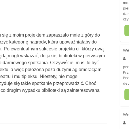
moż
pie
dar
czy
się z moim projektem zapraszało mnie z góry do
rzyć kategorię nagrody, która upoważniałaby do
 Po ewentualnym sukcesie projektu ci, którzy ową
We
dą mogli wskazać, do jakiej biblioteki w pierwszym
go darmowego spotkania. Oczywiście, musi to być
prz
jektu, a więc położona poza dużymi aglomeracjami
Prz
eatru i multipleksu. Niestety, nie mogę
Prz
ded
cyduje się takie spotkanie przeprowadzić. Choć
co drugim wypadku biblioteki są zainteresowaną
We