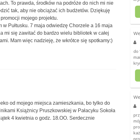
ach. To prawda, środków na podróże do nich mi nie
iedzić tak, aby nie obciążać ich budżetów. Dziękuję
 promocji mojego projektu.
em w Pułtusku. 7 maja odwiedzę Chorzele a 16 maja
We
 mi się zawitać do bardzo wielu bibliotek w całej
kami. Mam więc nadzieję, że wkrótce się spotkamy:)
do 
mai
kry
We
leko od mojego miejsca zamieszkania, bo tylko do
lnikami Książnicy Pruszkowskiej w Pałacyku Sokoła
prz
piątek 4 kwietnia o godz. 18.OO. Serdecznie
mój
pro
każ
pro