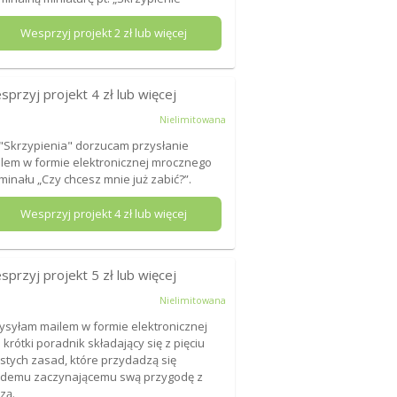
Wesprzyj projekt
2
zł lub więcej
sprzyj projekt
4
zł lub więcej
Nielimitowana
"Skrzypienia" dorzucam przysłanie
lem w formie elektronicznej mrocznego
minału „Czy chcesz mnie już zabić?”.
Wesprzyj projekt
4
zł lub więcej
sprzyj projekt
5
zł lub więcej
Nielimitowana
ysyłam mailem w formie elektronicznej
 krótki poradnik składający się z pięciu
stych zasad, które przydadzą się
demu zaczynającemu swą przygodę z
zą.