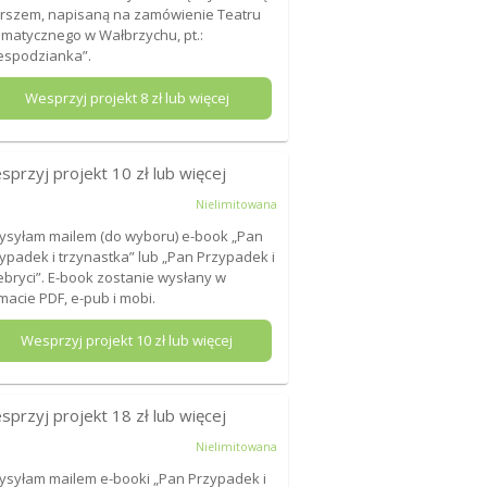
rszem, napisaną na zamówienie Teatru
matycznego w Wałbrzychu, pt.:
espodzianka”.
Wesprzyj projekt
8
zł lub więcej
sprzyj projekt
10
zł lub więcej
Nielimitowana
ysyłam mailem (do wyboru) e-book „Pan
ypadek i trzynastka” lub „Pan Przypadek i
ebryci”. E-book zostanie wysłany w
macie PDF, e-pub i mobi.
Wesprzyj projekt
10
zł lub więcej
sprzyj projekt
18
zł lub więcej
Nielimitowana
ysyłam mailem e-booki „Pan Przypadek i