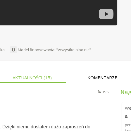
ska
Model finansowania: "wszystko albo nic"
AKTUALNOŚCI
(15)
KOMENTARZE
Nag
RSS
We
prz
a. Dzięki niemu dostałem dużo zaproszeń do
kry