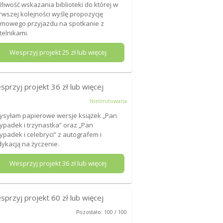
liwość wskazania biblioteki do której w
rwszej kolejności wyślę propozycję
mowego przyjazdu na spotkanie z
telnikami.
Wesprzyj projekt
25
zł lub więcej
sprzyj projekt
36
zł lub więcej
Nielimitowana
ysyłam papierowe wersje książek „Pan
ypadek i trzynastka” oraz „Pan
ypadek i celebryci” z autografem i
ykacją na życzenie.
Wesprzyj projekt
36
zł lub więcej
sprzyj projekt
60
zł lub więcej
Pozostało: 100 / 100