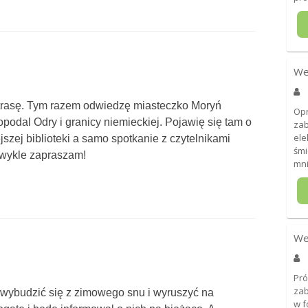
We
ą trasę. Tym razem odwiedzę miasteczko Moryń
Opr
podal Odry i granicy niemieckiej. Pojawię się tam o
zab
ele
szej biblioteki a samo spotkanie z czytelnikami
śmi
zwykle zapraszam!
mni
We
Pró
zab
wybudzić się z zimowego snu i wyruszyć na
w f