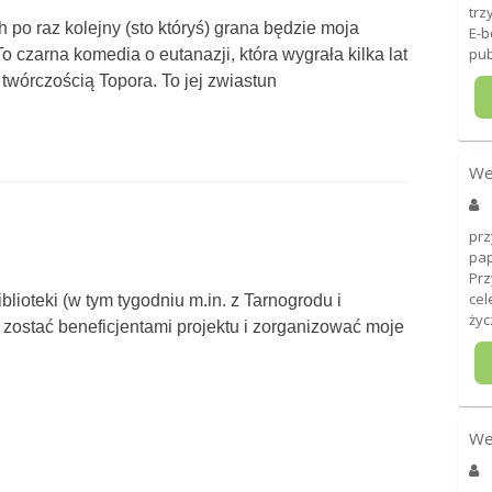
trz
 po raz kolejny (sto któryś) grana będzie moja
E-b
pub
 To czarna komedia o eutanazji, która wygrała kilka lat
twórczością Topora. To jej zwiastun
We
prz
pap
Prz
cel
lioteki (w tym tygodniu m.in. z Tarnogrodu i
życ
y zostać beneficjentami projektu i zorganizować moje
We