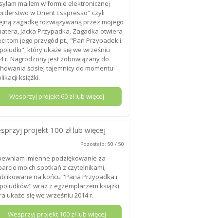
yłam mailem w formie elektronicznej
rderstwo w Orient Esspresso" czyli
ejną zagadkę rozwiązywaną przez mojego
atera, Jacka Przypadka. Zagadka otwiera
eci tom jego przygód pt.; "Pan Przypadek i
poludki", który ukaże się we wrześniu
4 r. Nagrodzony jest zobowiązany do
howania ścisłej tajemnicy do momentu
likacji książki.
Wesprzyj projekt
60
zł lub więcej
sprzyj projekt
100
zł lub więcej
Pozostało: 50 / 50
pewniam imienne podziękowanie za
arcie moich spotkań z czytelnikami,
blikowane na końcu "Pana Przypadka i
poludków" wraz z egzemplarzem książki,
ra ukaże się we wrześniu 2014 r.
Wesprzyj projekt
100
zł lub więcej