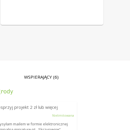
WSPIERAJĄCY
(6)
rody
sprzyj projekt
2
zł lub więcej
Nielimitowana
ysyłam mailem w formie elektronicznej
minalną miniaturę pt: „Skrzypienie”