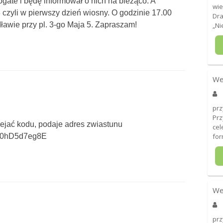
ogate i będę informował o nich na bieżąco. A
wie
3 czyli w pierwszy dzień wiosny. O godzinie 17.00
Dra
Mławie przy pl. 3-go Maja 5. Zapraszam!
„Ni
We
prz
Prz
ejać kodu, podaje adres zwiastunu
cel
=E0hD5d7eg8E
for
We
prz