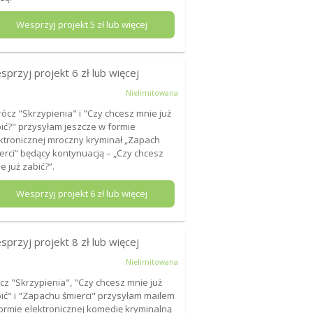
Wesprzyj projekt
5
zł lub więcej
sprzyj projekt
6
zł lub więcej
Nielimitowana
ócz "Skrzypienia" i "Czy chcesz mnie już
ić?" przysyłam jeszcze w formie
ktronicznej mroczny kryminał „Zapach
erci” będący kontynuacją – „Czy chcesz
e już zabić?”.
Wesprzyj projekt
6
zł lub więcej
sprzyj projekt
8
zł lub więcej
Nielimitowana
cz "Skrzypienia", "Czy chcesz mnie już
ić" i "Zapachu śmierci" przysyłam mailem
ormie elektronicznej komedię kryminalną