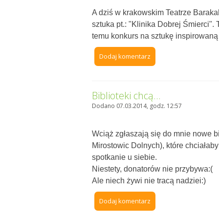
A dziś w krakowskim Teatrze Barakah
sztuka pt.: "Klinika Dobrej Śmierci".
temu konkurs na sztukę inspirowaną 
Dodaj komentarz
Biblioteki chcą...
Dodano 07.03.2014, godz. 12:57
Wciąż zgłaszają się do mnie nowe bib
Mirostowic Dolnych), które chciałab
spotkanie u siebie.
Niestety, donatorów nie przybywa:(
Ale niech żywi nie tracą nadziei:)
Dodaj komentarz