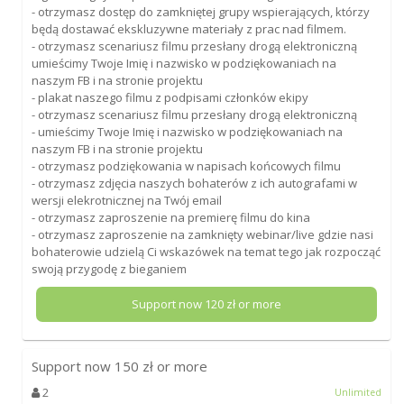
- otrzymasz dostęp do zamkniętej grupy wspierających, którzy
będą dostawać ekskluzywne materiały z prac nad filmem.
- otrzymasz scenariusz filmu przesłany drogą elektroniczną
umieścimy Twoje Imię i nazwisko w podziękowaniach na
naszym FB i na stronie projektu
- plakat naszego filmu z podpisami członków ekipy
- otrzymasz scenariusz filmu przesłany drogą elektroniczną
- umieścimy Twoje Imię i nazwisko w podziękowaniach na
naszym FB i na stronie projektu
- otrzymasz podziękowania w napisach końcowych filmu
- otrzymasz zdjęcia naszych bohaterów z ich autografami w
wersji elekrotnicznej na Twój email
- otrzymasz zaproszenie na premierę filmu do kina
- otrzymasz zaproszenie na zamknięty webinar/live gdzie nasi
bohaterowie udzielą Ci wskazówek na temat tego jak rozpocząć
swoją przygodę z bieganiem
Support now
120
zł or more
Support now
150
zł or more
2
Unlimited