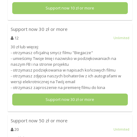
Support now
10
zł or more
Support now
30
zł or more
12
Unlimited
30 zł lub więcej:
- otrzymasz oficjalną smycz filmu "Biegacze"
- umieścimy Twoje Imię i nazwisko w podziękowaniach na
naszym FB i na stronie projektu
- otrzymasz podziękowania w napisach końcowych filmu
- otrzymasz zdjęcia naszych bohaterów z ich autografami w
wersji elekrotnicznej na Twój email
- otrzymasz zaproszenie na premierę filmu do kina
Support now
30
zł or more
Support now
50
zł or more
20
Unlimited