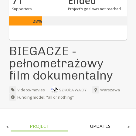
71
Ended
Supporters
Project's goal was not reached
28%
BIEGACZE -
pełnometrażowy
film dokumentalny
Videos/movies
SZKOŁA WAJDY
Warszawa
Funding model: "all or nothing"
PROJECT
UPDATES
<
>