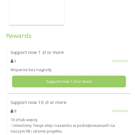
Rewards
Support now
1
zł or more
5
Unlimited
Wsparcie bez nagrody
Support now
1
zł or more
Support now
10
zł or more
8
Unlimited
10 zł lub więcej
- Umieścimy Twoje imię i nazwisko w podziękowaniach na
naszym FB i stronie projektu