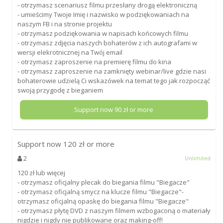
- otrzymasz scenariusz filmu przesłany drogą elektroniczną
- umieścimy Twoje Imię i nazwisko w podziękowaniach na
naszym FB i na stronie projektu
- otrzymasz podziękowania w napisach końcowych filmu
- otrzymasz zdjęcia naszych bohaterów z ich autografami w
wersji elekrotnicznej na Twój email
- otrzymasz zaproszenie na premierę filmu do kina
- otrzymasz zaproszenie na zamknięty webinar/live gdzie nasi
bohaterowie udzielą Ci wskazówek na temat tego jak rozpocząć
swoją przygodę z bieganiem
Support now
90
zł or more
Support now
120
zł or more
2
Unlimited
120 zł lub więcej
- otrzymasz oficjalny plecak do biegania filmu "Biegacze"
- otrzymasz oficjalną smycz na klucze filmu "Biegacze"-
otrzymasz oficjalną opaskę do biegania filmu "Biegacze"
- otrzymasz płytę DVD z naszym filmem wzbogaconą o materiały
nigdzie i nigdy nie publikowane oraz making-off!