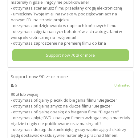
materiały nigdzie i nigdy nie publikowane!
- otrzymasz scenariusz filmu przesłany drogą elektroniczną
- umieścimy Twoje Imię i nazwisko w podziękowaniach na
naszym FB i na stronie projektu
- otrzymasz podziękowania w napisach końcowych filmu
- otrzymasz zdjęcia naszych bohaterów z ich autografami w
wersji elekrotnicznej na Twój email
- otrzymasz zaproszenie na premierę filmu do kina
Support now
70
zł or more
Support now
90
zł or more
6
Unlimited
90 zł lub więcej
- otrzymasz oficjalny plecak do biegania filmu "Biegacze"
- otrzymasz oficjalną smycz na klucze filmu "Biegacze"
- otrzymasz oficjalną opaskę do biegania filmu "Biegacze"
- otrzymasz płytę DVD z naszym filmem wzbogaconą o materiały
nigdzie i nigdy nie publikowane oraz making-off!
- otrzymasz dostęp do zamkniętej grupy wspierających, którzy
będą dostawać ekskluzywne materiały z prac nad filmem.