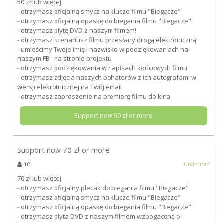
50 zł lub więcej
- otrzymasz oficjalną smycz na klucze filmu "Biegacze"
- otrzymasz oficjalną opaskę do biegania filmu "Biegacze"
- otrzymasz płytę DVD z naszym filmem!
- otrzymasz scenariusz filmu przesłany drogą elektroniczną
- umieścimy Twoje Imię i nazwisko w podziękowaniach na
naszym FB i na stronie projektu
- otrzymasz podziękowania w napisach końcowych filmu
- otrzymasz zdjęcia naszych bohaterów z ich autografami w
wersji elekrotnicznej na Twój email
- otrzymasz zaproszenie na premierę filmu do kina
Support now
50
zł or more
Support now
70
zł or more
10
Unlimited
70 zł lub więcej
- otrzymasz oficjalny plecak do biegania filmu "Biegacze"
- otrzymasz oficjalną smycz na klucze filmu "Biegacze"
- otrzymasz oficjalną opaskę do biegania filmu "Biegacze"
- otrzymasz płyta DVD z naszym filmem wzbogaconą o