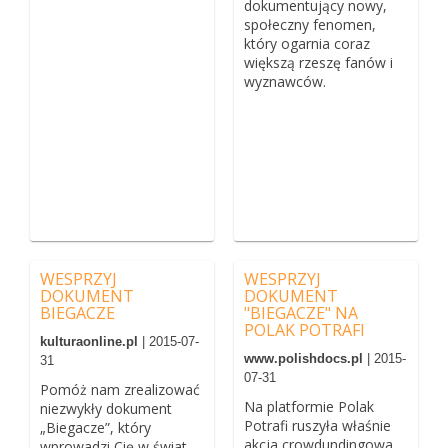
dokumentujący nowy,
społeczny fenomen,
który ogarnia coraz
większą rzeszę fanów i
wyznawców.
WESPRZYJ
WESPRZYJ
DOKUMENT
DOKUMENT
BIEGACZE
"BIEGACZE" NA
POLAK POTRAFI
kulturaonline.pl
| 2015-07-
www.polishdocs.pl
| 2015-
31
07-31
Pomóż nam zrealizować
Na platformie Polak
niezwykły dokument
Potrafi ruszyła właśnie
„Biegacze”, który
akcja crowdundingowa,
wprowadzi Cię w świat