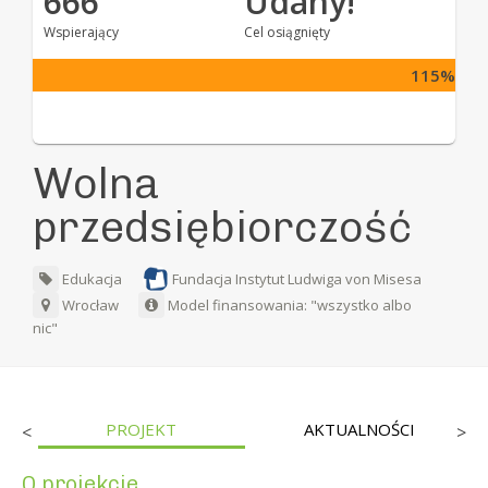
666
Udany!
Wspierający
Cel osiągnięty
115%
Wolna
przedsiębiorczość
Edukacja
Fundacja Instytut Ludwiga von Misesa
Wrocław
Model finansowania: "wszystko albo
nic"
PROJEKT
AKTUALNOŚCI
<
>
O projekcie