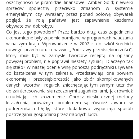
oszczędności w piramidzie finansowej Amber Gold; niewielki
sprzeciw społeczny przeciwko zmianom w systemie
emerytalnym czy wyrażany przez ponad połowę obywateli
pogląd, że rolą państwa jest zapewnienie każdemu
obywatelowi dobrobytu.
Co jest tego powodem? Przez bardzo długi czas zagadnienia
ekonomiczne były zupełnie pomijane w programach nauczania
w naszym kraju. Wprowadzenie w 2002 r. do szkół średnich
nowego przedmiotu o nazwie „Podstawy przedsiębiorczości”,
który miał być w zamyśle twórców receptą na opisany
powyżej problem, nie poprawił niestety sytuacji. Dlaczego tak
się stało? W naszej ocenie winę ponoszą podręczniki używane
do kształcenia w tym zakresie. Przedstawiają one bowiem
ekonomię i przedsiębiorczość jako zbiór skomplikowanych
danych, wzorów i regułek, zniechęcając tym samym uczniów
do zainteresowania się rzeczonymi zagadnieniami, jak również
utrudniając ich zrozumienie. Oprócz nieskutecznej metody
kształcenia, poważnym problemem są również zawarte w
podręcznikach błędy, które dodatkowo wypaczają sposób
postrzegania gospodarki przez młodych ludzi.