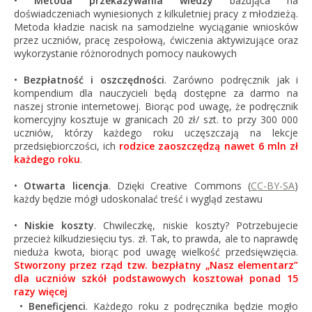
•
Metoda przekazywania wiedzy
bazująca na
doświadczeniach wyniesionych z kilkuletniej pracy z młodzieżą.
Metoda kładzie nacisk na samodzielne wyciąganie wniosków
przez uczniów, pracę zespołową, ćwiczenia aktywizujące oraz
wykorzystanie różnorodnych pomocy naukowych
•
Bezpłatność i oszczędności
. Zarówno podręcznik jak i
kompendium dla nauczycieli będą dostępne za darmo na
naszej stronie internetowej. Biorąc pod uwagę, że podręcznik
komercyjny kosztuje w granicach 20 zł/ szt. to przy 300 000
uczniów, którzy każdego roku uczęszczają na lekcje
przedsiębiorczości, ich
rodzice zaoszczędzą nawet 6 mln zł
każdego roku
.
•
Otwarta licencja
. Dzięki Creative Commons (
CC-BY-SA
)
każdy będzie mógł udoskonalać treść i wygląd zestawu
•
Niskie koszty
. Chwileczkę, niskie koszty? Potrzebujecie
przecież kilkudziesięciu tys. zł. Tak, to prawda, ale to naprawdę
nieduża kwota, biorąc pod uwagę wielkość przedsięwzięcia.
Stworzony przez rząd tzw. bezpłatny „Nasz elementarz”
dla uczniów szkół podstawowych kosztował ponad 15
razy więcej
•
Beneficjenci
. Każdego roku z podręcznika będzie mogło