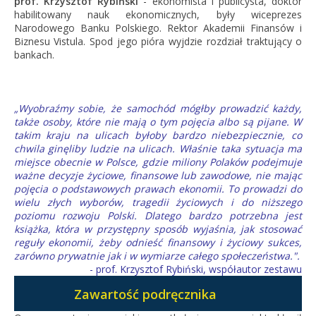
prof. Krzysztof Rybiński
- ekonomista i publicysta, doktor
habilitowany nauk ekonomicznych, były wiceprezes
Narodowego Banku Polskiego. Rektor Akademii Finansów i
Biznesu Vistula. Spod jego pióra wyjdzie rozdział traktujący o
bankach.
„Wyobraźmy sobie, że samochód mógłby prowadzić każdy,
także osoby, które nie mają o tym pojęcia albo są pijane. W
takim kraju na ulicach byłoby bardzo niebezpiecznie, co
chwila ginęliby ludzie na ulicach. Właśnie taka sytuacja ma
miejsce obecnie w Polsce, gdzie miliony Polaków podejmuje
ważne decyzje życiowe, finansowe lub zawodowe, nie mając
pojęcia o podstawowych prawach ekonomii. To prowadzi do
wielu złych wyborów, tragedii życiowych i do niższego
poziomu rozwoju Polski. Dlatego bardzo potrzebna jest
książka, która w przystępny sposób wyjaśnia, jak stosować
reguły ekonomii, żeby odnieść finansowy i życiowy sukces,
zarówno prywatnie jak i w wymiarze całego społeczeństwa.".
- prof. Krzysztof Rybiński, współautor zestawu
Zawartość podręcznika