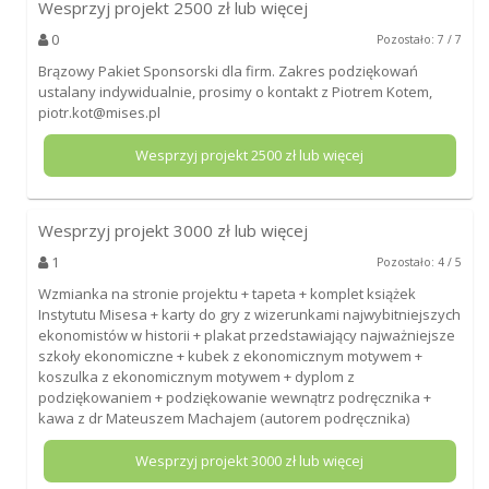
Wesprzyj projekt
2500
zł lub więcej
0
Pozostało: 7 / 7
Brązowy Pakiet Sponsorski dla firm. Zakres podziękowań
ustalany indywidualnie, prosimy o kontakt z Piotrem Kotem,
piotr.kot@mises.pl
Wesprzyj projekt
2500
zł lub więcej
Wesprzyj projekt
3000
zł lub więcej
1
Pozostało: 4 / 5
Wzmianka na stronie projektu + tapeta + komplet książek
Instytutu Misesa + karty do gry z wizerunkami najwybitniejszych
ekonomistów w historii + plakat przedstawiający najważniejsze
szkoły ekonomiczne + kubek z ekonomicznym motywem +
koszulka z ekonomicznym motywem + dyplom z
podziękowaniem + podziękowanie wewnątrz podręcznika +
kawa z dr Mateuszem Machajem (autorem podręcznika)
Wesprzyj projekt
3000
zł lub więcej