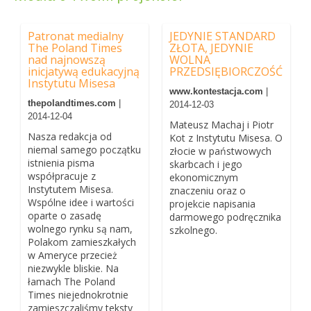
Patronat medialny
JEDYNIE STANDARD
The Poland Times
ZŁOTA, JEDYNIE
nad najnowszą
WOLNA
inicjatywą edukacyjną
PRZEDSIĘBIORCZOŚĆ
Instytutu Misesa
www.kontestacja.com
|
thepolandtimes.com
|
2014-12-03
2014-12-04
Mateusz Machaj i Piotr
Nasza redakcja od
Kot z Instytutu Misesa. O
niemal samego początku
złocie w państwowych
istnienia pisma
skarbcach i jego
współpracuje z
ekonomicznym
Instytutem Misesa.
znaczeniu oraz o
Wspólne idee i wartości
projekcie napisania
oparte o zasadę
darmowego podręcznika
wolnego rynku są nam,
szkolnego.
Polakom zamieszkałych
w Ameryce przecież
niezwykle bliskie. Na
łamach The Poland
Times niejednokrotnie
zamieszczaliśmy teksty