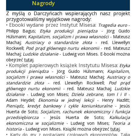
Nagrody
Z myślą o Darczyńcach wspierających nasz projekt
przygotowaliśmy wyjątkowe nagrody:
• Ebooki wydane przez Instytut Misesa:
Tragedia euro
-
Philipp Bagus;
Etyka produkcji pieniądza
- Jörg Guido
Hülsmann;
Kapitalizm, socjalizm i prawa własności
- Mateusz
Machaj;
Austriacy o standardzie złota
- red. Llewellyn
Rockwell;
Pod prąd głównego nurtu ekonomii
- red. Mateusz
Machaj;
Ludzkie działanie
- Ludwig von Mises. E-booki można
obejrzeć
tutaj
.
• Komplet papierowych książek Instytutu Misesa:
Etyka
produkcji pieniądza
- Jörg Guido Hülsmann;
Kapitalizm,
socjalizm i prawa własności
- Mateusz Machaj;
Austriacy o
standardzie złota
- red. Llewellyn Rockwell;
Pod prąd
głównego nurtu ekonomii
- red. Mateusz Machaj;
Ludzkie
działanie
- Ludwig von Mises;
Dzieła zebrane, tom I i II
-
Adam Heydel;
Ekonomia w jednej lekcji
- Henry Hazlitt;
Pieniądz, kredyt bankowy i cykle koniunkturalne
- Jesús
Huerta de Soto;
Socjalizm, rachunek ekonomiczny i funkcja
przedsiębiorcza
- Jesús Huerta de Soto;
Kalkulacja
ekonomiczna w socjalizmie
- Ludwig von Mises;
Teoria a
historia
- Ludwig von Mises. Książki można obejrzeć
tutaj
.
•
Karty do gry z postaciami czołowych ekonomistów. Talia