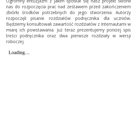
Ogromny entuzjazm z jakim spotkał się nasz projekt skłonił
nas do rozpoczęcia prac nad zestawem przed zakończeniem
zbiórki środków potrzebnych do jego stworzenia. Autorzy
rozpoczęli pisanie rozdziałów podręcznika dla uczniów.
Będziemy konsultowali zawartość rozdziałów z Internautami w
miarę ich powstawania. Już teraz prezentujemy poniżej spis
treści podręcznika oraz dwa pierwsze rozdziały w wersji
roboczej.