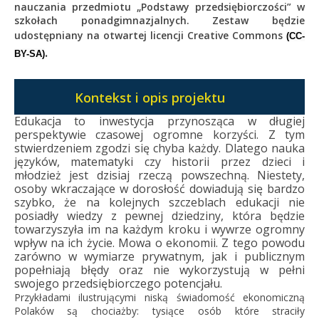
nauczania przedmiotu „Podstawy przedsiębiorczości” w
szkołach ponadgimnazjalnych. Zestaw będzie
udostępniany na otwartej licencji Creative Commons
(CC-
.
BY-SA)
Kontekst i opis projektu
Edukacja to inwestycja przynosząca w długiej
perspektywie czasowej ogromne korzyści. Z tym
stwierdzeniem zgodzi się chyba każdy. Dlatego nauka
języków, matematyki czy historii przez dzieci i
młodzież jest dzisiaj rzeczą powszechną. Niestety,
osoby wkraczające w dorosłość dowiadują się bardzo
szybko, że na kolejnych szczeblach edukacji nie
posiadły wiedzy z pewnej dziedziny, która będzie
towarzyszyła im na każdym kroku i wywrze ogromny
wpływ na ich życie. Mowa o ekonomii. Z tego powodu
zarówno w wymiarze prywatnym, jak i publicznym
popełniają błędy oraz nie wykorzystują w pełni
swojego przedsiębiorczego potencjału.
Przykładami ilustrującymi niską świadomość ekonomiczną
Polaków są chociażby: tysiące osób które straciły