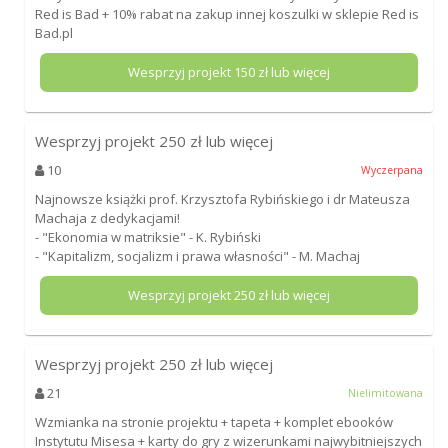
Red is Bad + 10% rabat na zakup innej koszulki w sklepie Red is
Bad.pl
Wesprzyj projekt
150
zł lub więcej
Wesprzyj projekt
250
zł lub więcej
10
Wyczerpana
Najnowsze książki prof. Krzysztofa Rybińskiego i dr Mateusza
Machaja z dedykacjami!
- "Ekonomia w matriksie" - K. Rybiński
- "Kapitalizm, socjalizm i prawa własności" - M. Machaj
Wesprzyj projekt
250
zł lub więcej
Wesprzyj projekt
250
zł lub więcej
21
Nielimitowana
Wzmianka na stronie projektu + tapeta + komplet ebooków
Instytutu Misesa + karty do gry z wizerunkami najwybitniejszych