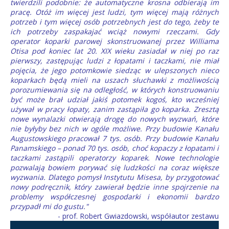
twierdzili podobnie: że automatyczne krosna odbierają im
pracę. Otóż im więcej jest ludzi, tym więcej mają różnych
potrzeb i tym więcej osób potrzebnych jest do tego, żeby te
ich potrzeby zaspakajać wciąż nowymi rzeczami. Gdy
operator koparki parowej skonstruowanej przez Williama
Otisa pod koniec lat 20. XIX wieku zasiadał w niej po raz
pierwszy, zastępując ludzi z łopatami i taczkami, nie miał
pojęcia, że jego potomkowie siedząc w ulepszonych nieco
koparkach będą mieli na uszach słuchawki z możliwością
porozumiewania się na odległość, w których konstruowaniu
być może brał udział jakiś potomek kogoś, kto wcześniej
używał w pracy łopaty, zanim zastąpiła go koparka. Zresztą
nowe wynalazki otwierają drogę do nowych wyzwań, które
nie byłyby bez nich w ogóle możliwe. Przy budowie Kanału
Augustowskiego pracował 7 tys. osób. Przy budowie Kanału
Panamskiego – ponad 70 tys. osób, choć kopaczy z łopatami i
taczkami zastąpili operatorzy koparek. Nowe technologie
pozwalają bowiem porywać się ludzkości na coraz większe
wyzwania. Dlatego pomysł Instytutu Misesa, by przygotować
nowy podręcznik, który zawierał będzie inne spojrzenie na
problemy współczesnej gospodarki i ekonomii bardzo
przypadł mi do gustu."
- prof. Robert Gwiazdowski, współautor zestawu