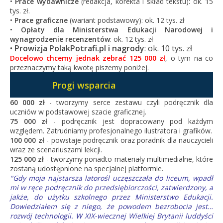
•
Prace wydawnicze
(redakcja, korekta i skład tekstu): ok. 15
tys. zł.
•
Prace graficzne
(wariant podstawowy): ok. 12 tys. zł
•
Opłaty dla Ministerstwa Edukacji Narodowej i
wynagrodzenie recenzentów
: ok. 12 tys. zł
•
Prowizja PolakPotrafi.pl i nagrody
: ok. 10 tys. zł
Docelowo chcemy jednak zebrać 125 000 zł
, o tym na co
przeznaczymy taką kwotę piszemy poniżej.
Progi wsparcia
60 000 zł
- tworzymy serce zestawu czyli podręcznik dla
uczniów w podstawowej szacie graficznej.
75 000 zł
- podręcznik jest dopracowany pod każdym
względem. Zatrudniamy profesjonalnego ilustratora i grafików.
100 000 zł
- powstaje podręcznik oraz poradnik dla nauczycieli
wraz ze scenariuszami lekcji.
125 000 zł
- tworzymy ponadto materiały multimedialne, które
zostaną udostępnione na specjalnej platformie.
"Gdy moja najstarsza latorośl uczęszczała do liceum, wpadł
mi w ręce podręcznik do przedsiębiorczości, zatwierdzony, a
jakże, do użytku szkolnego przez Ministerstwo Edukacji.
Dowiedziałem się z niego, że powodem bezrobocia jest…
rozwój technologii. W XIX-wiecznej Wielkiej Brytanii luddyści