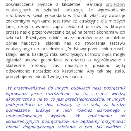
doświadczenia płynące z kilkuletniej realizacji
projektów
edukacyjnych
w szkołach pokazują, że wprowadzanie
młodzieży w świat gospodarki w sposób właściwy owocuje
znakomitymi wynikami. Jest również atrakcyjne dla młodych
ludzi, czego dowodzą zaproszenia od uczniów, w których
proszą nas o przeprowadzenie zajęć na temat ekonomii w ich
szkołach. Pozytywny odbiór przez uczniów oraz pochlebne
opinie nauczycieli skłoniły nas do stworzenia zestawu
edukacyjnego do przedmiotu „Podstawy przedsiębiorczości”.
Dzięki niemu każdego roku setki tysięcy uczniów będą mogły
zgłębiać arkana gospodarki w oparciu o wypróbowane i
skuteczne metody, zaś nauczyciele posiadać będą
odpowiednie narzędzie do kształcenia. Aby tak się stało,
potrzebujemy jednak Twojego wsparcia.
„W przeciwieństwie do innych publikacji nasz podręcznik
wprowadzi jasne rozróżnienie na to, co jest wiedzą
ekonomiczna a na to, co jest przedsiębiorczością. W innych
podręcznikach te dwa obszary są ze sobą za bardzo
pomieszane. Brakuje w nich również klarownego i
uporządkowanego wywodu. W odróżnieniu od
konkurencyjnych podręczników nie będziemy przyjmować
niemal dogmatycznego założenia o tym, jak wielkim i