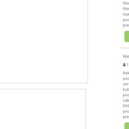
fil
fil
mat
pod
pre
We
1
Rek
pod
ser
kub
poc
zak
DVD
pod
pre