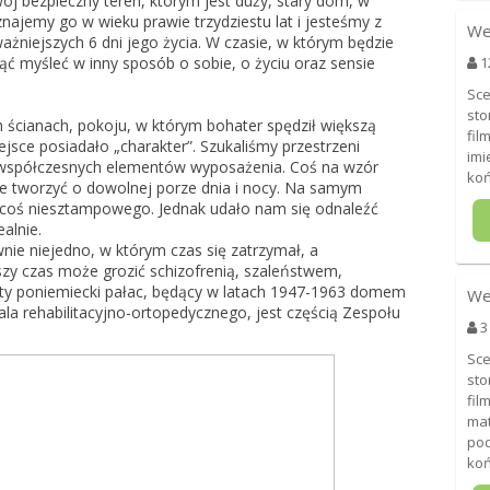
j bezpieczny teren, którym jest duży, stary dom, w
znajemy go w wieku prawie trzydziestu lat i jesteśmy z
We
żniejszych 6 dni jego życia. W czasie, w którym będzie
cząć myśleć w inny sposób o sobie, o życiu oraz sensie
1
Sce
sto
h ścianach, pokoju, w którym bohater spędził większą
fil
ejsce posiadało „charakter”. Szukaliśmy przestrzeni
imi
z współczesnych elementów wyposażenia. Coś na wzór
koń
e tworzyć o dowolnej porze dnia i nocy. Na samym
ć coś niesztampowego. Jednak udało nam się odnaleźć
alnie.
wnie niejedno, w którym czas się zatrzymał, a
y czas może grozić schizofrenią, szaleństwem,
ty poniemiecki pałac, będący w latach 1947-1963 domem
We
tala rehabilitacyjno-ortopedycznego, jest częścią Zespołu
3
Sce
sto
fil
mat
pod
ko