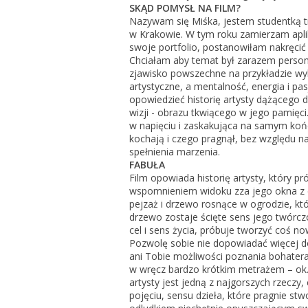
SKĄD POMYSŁ NA FILM?
Nazywam się Miśka, jestem studentką trz
w Krakowie. W tym roku zamierzam aplik
swoje portfolio, postanowiłam nakręcić
Chciałam aby temat był zarazem personal
zjawisko powszechne na przykładzie wybr
artystyczne, a mentalność, energia i pa
opowiedzieć historię artysty dążącego d
wizji - obrazu tkwiącego w jego pamięci.
w napięciu i zaskakująca na samym końcu
kochają i czego pragnął, bez względu n
spełnienia marzenia.
FABUŁA
Film opowiada historię artysty, który p
wspomnieniem widoku zza jego okna z d
pejzaż i drzewo rosnące w ogrodzie, k
drzewo zostaje ścięte sens jego twórcz
cel i sens życia, próbuje tworzyć coś n
Pozwolę sobie nie dopowiadać więcej do
ani Tobie możliwości poznania bohatera
w wręcz bardzo krótkim metrażem – ok.
artysty jest jedną z najgorszych rzeczy
pojęciu, sensu dzieła, które pragnie st