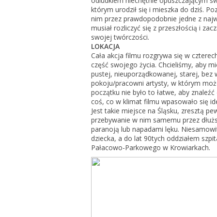
odludkiem niechętnie opuszczającym swó
którym urodził się i mieszka do dziś. Po
nim przez prawdopodobnie jedne z najwa
musiał rozliczyć się z przeszłością i za
swojej twórczości.
LOKACJA
Cała akcja filmu rozgrywa się w czterec
część swojego życia. Chcieliśmy, aby mi
pustej, nieuporządkowanej, starej, be
pokoju/pracowni artysty, w którym moż
początku nie było to łatwe, aby znaleź
coś, co w klimat filmu wpasowało się ide
Jest takie miejsce na Śląsku, zresztą pe
przebywanie w nim samemu przez dłuższ
paranoją lub napadami lęku. Niesamowi
dziecka, a do lat 90tych oddziałem szpi
Pałacowo-Parkowego w Krowiarkach.