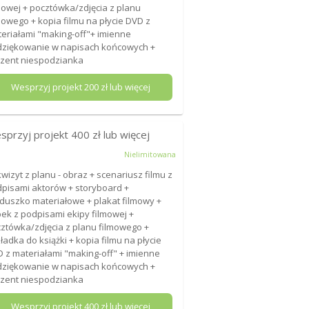
mowej + pocztówka/zdjęcia z planu
mowego + kopia filmu na płycie DVD z
eriałami "making-off"+ imienne
ziękowanie w napisach końcowych +
zent niespodzianka
Wesprzyj projekt
200
zł lub więcej
sprzyj projekt
400
zł lub więcej
Nielimitowana
wizyt z planu - obraz + scenariusz filmu z
pisami aktorów + storyboard +
duszko materiałowe + plakat filmowy +
ek z podpisami ekipy filmowej +
ztówka/zdjęcia z planu filmowego +
ładka do książki + kopia filmu na płycie
 z materiałami "making-off" + imienne
ziękowanie w napisach końcowych +
zent niespodzianka
Wesprzyj projekt
400
zł lub więcej