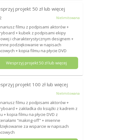
sprzyj projekt
50
zł lub więcej
2
Nielimitowana
nariusz filmu z podpisami aktorów +
ryboard + kubek z podpisami ekipy
mowej i charakterystycznym designem +
enne podziękowanie w napisach
cowych + kopia filmu na płycie DVD
Wesprzyj projekt
50
zł lub więcej
sprzyj projekt
100
zł lub więcej
Nielimitowana
nariusz filmu z podpisami aktorów +
ryboard + zakładka do książki z kadrem z
mu + kopia filmu na płycie DVD z
eriałami "making-off" + imienne
ziękowanie za wsparcie w napisach
ńcowych