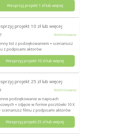
Wesprzyj projekt
1
zł lub więcej
sprzyj projekt
10
zł lub więcej
7
Nielimitowana
enny list z podziękowaniem + scenariusz
mu z podpisami aktorów
Wesprzyj projekt
10
zł lub więcej
sprzyj projekt
25
zł lub więcej
1
Nielimitowana
enne podziękowanie w napisach
cowych + zdjęcie w formie pocztówki 10 X
+ scenariusz filmu z podpisami aktorów
Wesprzyj projekt
25
zł lub więcej