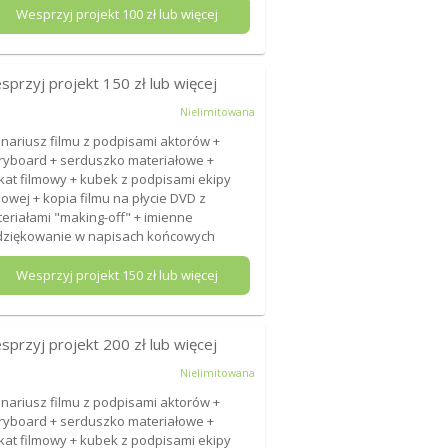
Wesprzyj projekt
100
zł lub więcej
sprzyj projekt
150
zł lub więcej
Nielimitowana
nariusz filmu z podpisami aktorów +
ryboard + serduszko materiałowe +
kat filmowy + kubek z podpisami ekipy
mowej + kopia filmu na płycie DVD z
eriałami "making-off" + imienne
ziękowanie w napisach końcowych
Wesprzyj projekt
150
zł lub więcej
sprzyj projekt
200
zł lub więcej
Nielimitowana
nariusz filmu z podpisami aktorów +
ryboard + serduszko materiałowe +
kat filmowy + kubek z podpisami ekipy