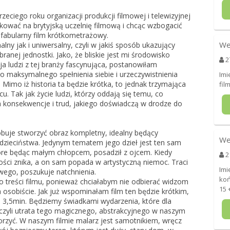
eciego roku organizacji produkcji filmowej i telewizyjnej
ować na brytyjską uczelnię filmową i chcąc wzbogacić
 fabularny film krótkometrażowy.
We
ny jak i uniwersalny, czyli w jakiś sposób ukazujący
anej jednostki. Jako, że bliskie jest mi środowisko
2
sja ludzi z tej branży fascynująca, postanowiłam
o maksymalnego spełnienia siebie i urzeczywistnienia
Imi
 Mimo iż historia ta będzie krótka, to jednak trzymająca
fil
. Tak jak życie ludzi, którzy oddają się temu, co
a konsekwencje i trud, jakiego doświadczą w drodze do
róbuje stworzyć obraz kompletny, idealny będący
We
zieciństwa. Jedynym tematem jego dzieł jest ten sam
tóre będąc małym chłopcem, posadził z ojcem. Kiedy
2
ości znika, a on sam popada w artystyczną niemoc. Traci
Imi
owego, poszukuje natchnienia.
koń
 treści filmu, ponieważ chciałabym nie odbierać widzom
15 
 osobiście. Jak już wspominałam film ten będzie krótkim,
 3,5min. Będziemy świadkami wydarzenia, które dla
, czyli utrata tego magicznego, abstrakcyjnego w naszym
worzyć. W naszym filmie malarz jest samotnikiem, wręcz