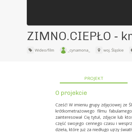
ZIMNO.CIEPŁO - kr
Wideo/film
_cynamona_
woj. Śląskie
PROJEKT
O projekcie
Cześć! W imieniu grupy zdjęciowej ze Ś
krótkometrażowego filmu fabularnego 
zainteresował Cię tytuł, zdjęcie lub kt
część swojego cennego czasu i wesprze
dzieła, które już za niedługo ujrzy światł