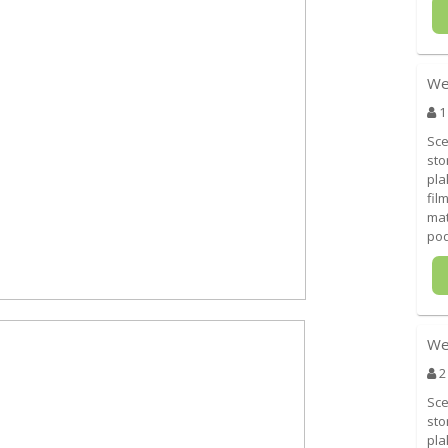
We
1
Sce
sto
pla
fil
mat
pod
We
2
Sce
sto
pla