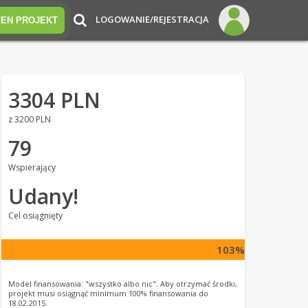
LOGOWANIE/REJESTRACJA
TEN PROJEKT
3304 PLN
z 3200 PLN
79
Wspierający
Udany!
Cel osiągnięty
103%
Model finansowania: "wszystko albo nic". Aby otrzymać środki,
projekt musi osiągnąć minimum 100% finansowania do
18.02.2015.