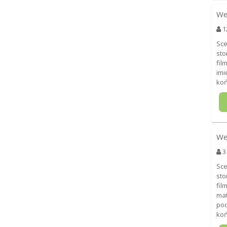
We
1
Sce
sto
fil
imi
koń
We
3
Sce
sto
fil
mat
pod
ko