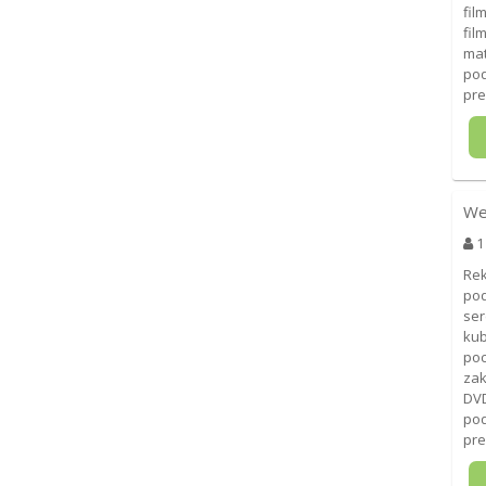
fil
fil
mat
pod
pre
We
1
Rek
pod
ser
kub
poc
zak
DVD
pod
pre