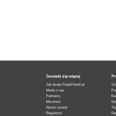
Dowiedz się więcej
Pr
Jak działa PolakPotrafi.pl
Sz
Media o nas
Po
Partnerzy
Ko
Mecenasi
Sp
Nasze zasady
Ta
Regulamin
De