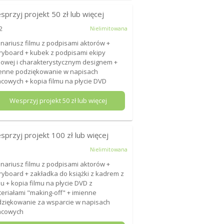
sprzyj projekt
50
zł lub więcej
2
Nielimitowana
nariusz filmu z podpisami aktorów +
ryboard + kubek z podpisami ekipy
mowej i charakterystycznym designem +
enne podziękowanie w napisach
cowych + kopia filmu na płycie DVD
Wesprzyj projekt
50
zł lub więcej
sprzyj projekt
100
zł lub więcej
Nielimitowana
nariusz filmu z podpisami aktorów +
ryboard + zakładka do książki z kadrem z
mu + kopia filmu na płycie DVD z
eriałami "making-off" + imienne
ziękowanie za wsparcie w napisach
ńcowych