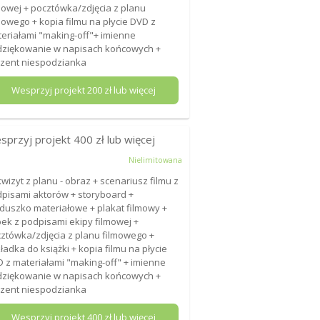
mowej + pocztówka/zdjęcia z planu
mowego + kopia filmu na płycie DVD z
eriałami "making-off"+ imienne
ziękowanie w napisach końcowych +
zent niespodzianka
Wesprzyj projekt
200
zł lub więcej
sprzyj projekt
400
zł lub więcej
Nielimitowana
wizyt z planu - obraz + scenariusz filmu z
pisami aktorów + storyboard +
duszko materiałowe + plakat filmowy +
ek z podpisami ekipy filmowej +
ztówka/zdjęcia z planu filmowego +
ładka do książki + kopia filmu na płycie
 z materiałami "making-off" + imienne
ziękowanie w napisach końcowych +
zent niespodzianka
Wesprzyj projekt
400
zł lub więcej