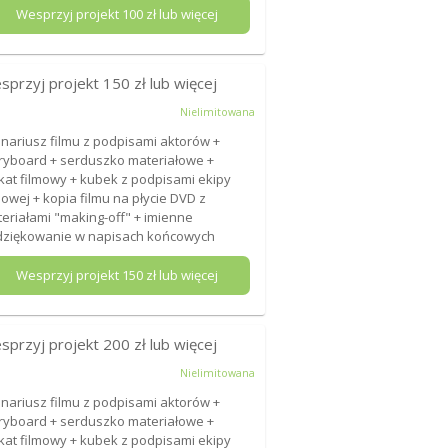
Wesprzyj projekt
100
zł lub więcej
sprzyj projekt
150
zł lub więcej
Nielimitowana
nariusz filmu z podpisami aktorów +
ryboard + serduszko materiałowe +
kat filmowy + kubek z podpisami ekipy
mowej + kopia filmu na płycie DVD z
eriałami "making-off" + imienne
ziękowanie w napisach końcowych
Wesprzyj projekt
150
zł lub więcej
sprzyj projekt
200
zł lub więcej
Nielimitowana
nariusz filmu z podpisami aktorów +
ryboard + serduszko materiałowe +
kat filmowy + kubek z podpisami ekipy