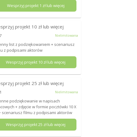
Wesprzyj projekt
1
zł lub więcej
sprzyj projekt
10
zł lub więcej
7
Nielimitowana
enny list z podziękowaniem + scenariusz
mu z podpisami aktorów
Wesprzyj projekt
10
zł lub więcej
sprzyj projekt
25
zł lub więcej
1
Nielimitowana
enne podziękowanie w napisach
cowych + zdjęcie w formie pocztówki 10 X
+ scenariusz filmu z podpisami aktorów
Wesprzyj projekt
25
zł lub więcej