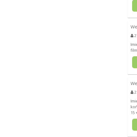
We
2
Imi
fil
We
2
Imi
koń
15 