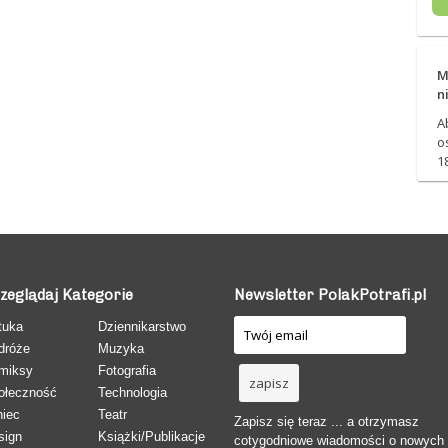
M
n
A
o
1
zeglądaj Kategorie
Newsletter PolakPotrafi.pl
tuka
Dziennikarstwo
dróże
Muzyka
miksy
Fotografia
ołeczność
Technologia
niec
Teatr
Zapisz się teraz ... a otrzymasz
sign
Książki/Publikacje
cotygodniowe wiadomości o nowych