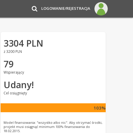
LOGOWANIE/REJESTRACJA
3304 PLN
z 3200 PLN
79
Wspierający
Udany!
Cel osiągnięty
103%
Model finansowania: "wszystko albo nic". Aby otrzymać środki,
projekt musi osiągnąć minimum 100% finansowania do
18.02.2015.