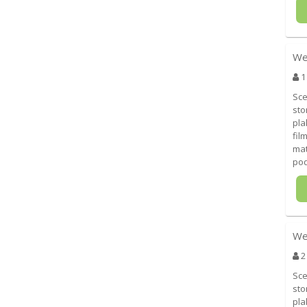
We
1
Sce
sto
pla
fil
mat
pod
We
2
Sce
sto
pla