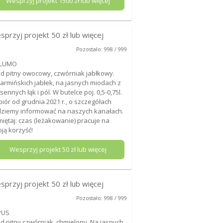
Wesprzyj projekt
1500
zł lub więcej
sprzyj projekt
50
zł lub więcej
Pozostało: 998 / 999
LUMO
d pitny owocowy, czwórniak jabłkowy.
armińskich jabłek, na jasnych miodach z
sennych łąk i pól. W butelce poj. 0,5-0,75l.
iór od grudnia 2021 r., o szczegółach
ziemy informować na naszych kanałach.
iętaj: czas (leżakowanie) pracuje na
ją korzyść!
Wesprzyj projekt
50
zł lub więcej
sprzyj projekt
50
zł lub więcej
Pozostało: 998 / 999
PUS
d pitny czwórniak, chmielony. Na jasnych