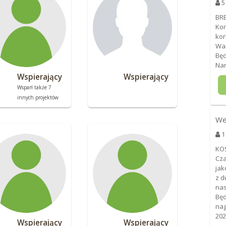
5
BRE
Kor
kor
War
Będ
Nar
Wspierający
Wspierający
Wsparł także 7
innych projektów
We
1
KO
Cza
jak
z d
nas
Będ
nag
202
Wspierający
Wspierający