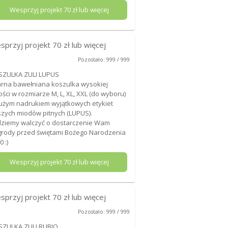
Wesprzyj projekt
70
zł lub więcej
sprzyj projekt
70
zł lub więcej
Pozostało: 999 / 999
SZULKA ZULI LUPUS
rna bawełniana koszulka wysokiej
ości w rozmiarze M, L, XL, XXL (do wyboru)
użym nadrukiem wyjątkowych etykiet
zych miodów pitnych (LUPUS).
ziemy walczyć o dostarczenie Wam
rody przed świętami Bożego Narodzenia
0 :)
Wesprzyj projekt
70
zł lub więcej
sprzyj projekt
70
zł lub więcej
Pozostało: 999 / 999
SZULKA ZULI RUBIO