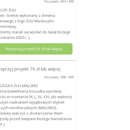
Pozostało: 994 / 999
LOK ZULI
ek - brelok wykonany z drewna
kowego z logo ZULI Miodosytni
mińskiej.
ziemy starali się wysłać do świąt Bożego
odzenia 2020 r. :)
Wesprzyj projekt
25
zł lub więcej
sprzyj projekt
70
zł lub więcej
Pozostało: 998 / 999
SZULKA ZULI MALUMO
rna bawełniana koszulka wysokiej
ości w rozmiarze M, L, XL, XXL (do wyboru)
użym nadrukiem wyjątkowych etykiet
zych miodów pitnych (MALUMO).
ziemy walczyć o dostarczenie Wam
rody przed świętami Bożego Narodzenia
0 :)