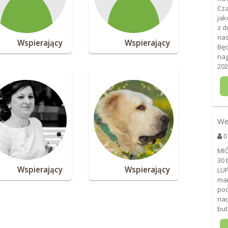
Cza
jak
z d
nas
Wspierający
Wspierający
Będ
nag
202
We
0
MI
30 
Wspierający
Wspierający
LUP
mar
pod
nad
but