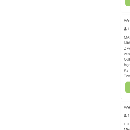
We
1
MA
Mió
Z w
wio
Odb
będ
Pam
Two
We
1
LU
Mió