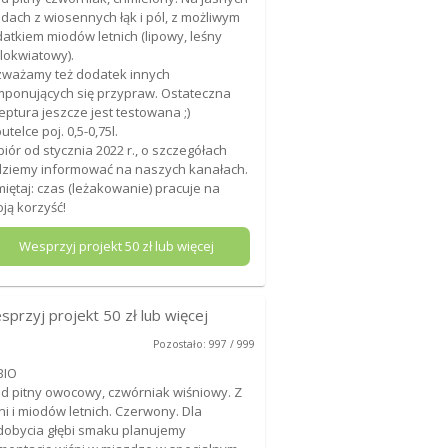
dach z wiosennych łąk i pól, z możliwym
atkiem miodów letnich (lipowy, leśny
lokwiatowy).
ważamy też dodatek innych
ponujących się przypraw. Ostateczna
eptura jeszcze jest testowana ;)
utelce poj. 0,5-0,75l.
iór od stycznia 2022 r., o szczegółach
ziemy informować na naszych kanałach.
iętaj: czas (leżakowanie) pracuje na
ją korzyść!
Wesprzyj projekt
50
zł lub więcej
sprzyj projekt
50
zł lub więcej
Pozostało: 997 / 999
BIO
d pitny owocowy, czwórniak wiśniowy. Z
ni i miodów letnich. Czerwony. Dla
obycia głębi smaku planujemy