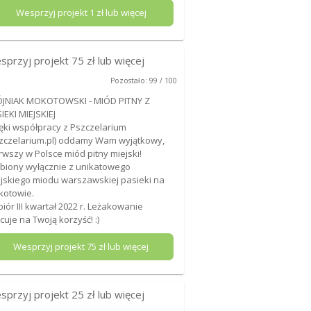
Wesprzyj projekt
1
zł lub więcej
sprzyj projekt
75
zł lub więcej
Pozostało: 99 / 100
JNIAK MOKOTOWSKI - MIÓD PITNY Z
IEKI MIEJSKIEJ
ęki współpracy z Pszczelarium
zczelarium.pl) oddamy Wam wyjątkowy,
rwszy w Polsce miód pitny miejski!
biony wyłącznie z unikatowego
jskiego miodu warszawskiej pasieki na
kotowie.
iór III kwartał 2022 r. Leżakowanie
cuje na Twoją korzyść! :)
Wesprzyj projekt
75
zł lub więcej
sprzyj projekt
25
zł lub więcej