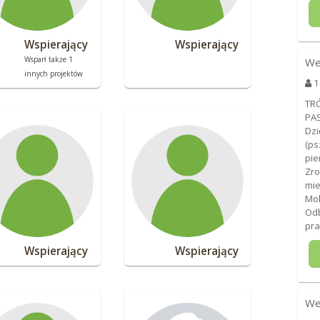
Wspierający
Wspierający
Wsparł także 1
We
innych projektów
1
TRÓ
PAS
Dzi
(ps
pie
Zro
mie
Mo
Odb
pra
Wspierający
Wspierający
We