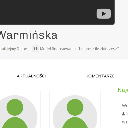
 Warmińska
abikiejmy Dolne
Model finansowania: "bierzesz ile zbierzesz"
AKTUALNOŚCI
KOMENTARZE
Nag
We
0
Wsp