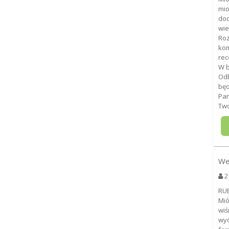
mio
dod
wie
Roz
kom
rec
W b
Odb
będ
Pam
Two
We
2
RU
Mió
wiś
wyd