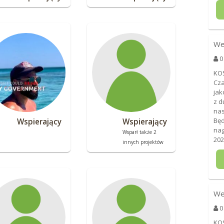
We
0
KO
Cza
jak
z d
nas
Będ
Wspierający
Wspierający
nag
Wsparł także 2
202
innych projektów
We
0
KO