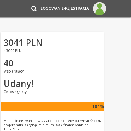
LOGOWANIE/REJESTRACJA
3041 PLN
z 3000 PLN
40
Wspierający
Udany!
Cel osiągnięty
101%
Model finansowania: "wszystko albo nic". Aby otrzymać środki,
projekt musi osiągnąć minimum 100% finansowania do
15.02.2017.