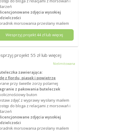
ostęp do bloga z relacjami z morsowań i
darzeń
 licencjonowane zdjęcia wysokiej
dzielczości
oradnik morsowania przesłany mailem
Wesprzyj projekt
44
zł lub więcej
sprzyj projekt
55
zł lub więcej
Nielimitowana
uteleczka zawierająca:
ę z fiordu, piasek i powietrze
rane przy świetle zorzy polarnej
agranie z pakowania buteleczek
kolicznościowy buton
estaw zdjęć z wyprawy wysłany mailem
ostęp do bloga z relacjami z morsowań i
darzeń
 licencjonowane zdjęcia wysokiej
dzielczości
oradnik morsowania przesłany mailem