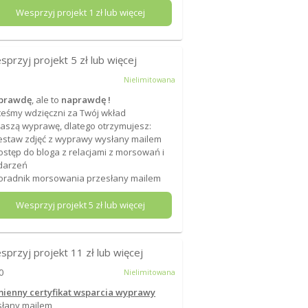
Wesprzyj projekt
1
zł lub więcej
sprzyj projekt
5
zł lub więcej
Nielimitowana
prawdę
, ale to
naprawdę !
teśmy wdzięczni za Twój wkład
aszą wyprawę, dlatego otrzymujesz:
estaw zdjęć z wyprawy wysłany mailem
ostęp do bloga z relacjami z morsowań i
darzeń
oradnik morsowania przesłany mailem
Wesprzyj projekt
5
zł lub więcej
sprzyj projekt
11
zł lub więcej
0
Nielimitowana
mienny certyfikat wsparcia wyprawy
łany mailem