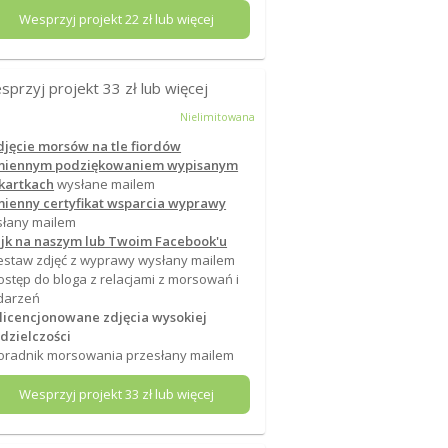
Wesprzyj projekt
22
zł lub więcej
sprzyj projekt
33
zł lub więcej
Nielimitowana
djęcie morsów na tle fiordów
imiennym podziękowaniem wypisanym
kartkach
wysłane mailem
mienny certyfikat wsparcia wyprawy
łany mailem
ajk na naszym lub Twoim Facebook'u
estaw zdjęć z wyprawy wysłany mailem
ostęp do bloga z relacjami z morsowań i
darzeń
 licencjonowane zdjęcia wysokiej
dzielczości
oradnik morsowania przesłany mailem
Wesprzyj projekt
33
zł lub więcej