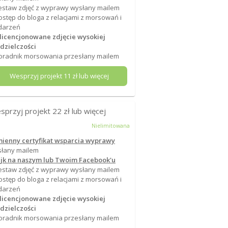
estaw zdjęć z wyprawy wysłany mailem
ostęp do bloga z relacjami z morsowań i
darzeń
 licencjonowane zdjęcie wysokiej
dzielczości
oradnik morsowania przesłany mailem
Wesprzyj projekt
11
zł lub więcej
sprzyj projekt
22
zł lub więcej
Nielimitowana
mienny certyfikat wsparcia wyprawy
łany mailem
ajk na naszym lub Twoim Facebook'u
estaw zdjęć z wyprawy wysłany mailem
ostęp do bloga z relacjami z morsowań i
darzeń
 licencjonowane zdjęcie wysokiej
dzielczości
oradnik morsowania przesłany mailem