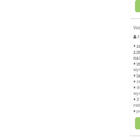
We
3
♦
z
z 
na 
♦
i
wys
♦
l
♦ z
♦ d
wy
♦
2
roz
♦ p