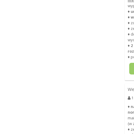
im
wy
♦
u
♦
w
♦ z
♦ z
♦ d
wy
♦
2
roz
♦ p
We
1
♦
n
no
ma
(w 
♦ z