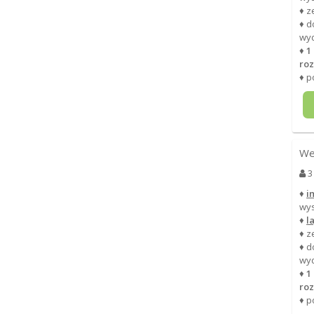
♦ z
♦ d
wy
♦
1
roz
♦ p
We
3
♦
i
wys
♦
l
♦ z
♦ d
wy
♦
1
roz
♦ p