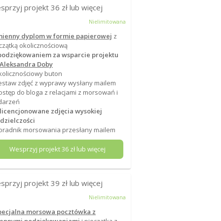
sprzyj projekt
36
zł lub więcej
Nielimitowana
mienny dyplom w formie papierowej
z
czątką okolicznościową
podziękowaniem za wsparcie projektu
 Aleksandra Doby
kolicznościowy buton
estaw zdjęć z wyprawy wysłany mailem
ostęp do bloga z relacjami z morsowań i
darzeń
 licencjonowane zdjęcia wysokiej
dzielczości
oradnik morsowania przesłany mailem
Wesprzyj projekt
36
zł lub więcej
sprzyj projekt
39
zł lub więcej
Nielimitowana
pecjalna morsowa pocztówka z