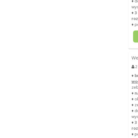
♦ d
wy
♦
3
roz
♦ p
We
2
♦
b
wod
zeb
♦
n
♦ o
♦ z
♦ d
wy
♦
3
roz
♦ p