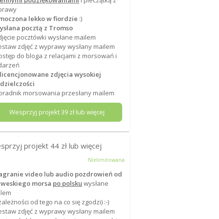
iennymi podziękowaniami
i pieczątką z
prawy
moczona lekko w fiordzie
:)
ysłana pocztą z Tromso
djęcie pocztówki wysłane mailem
estaw zdjęć z wyprawy wysłany mailem
ostęp do bloga z relacjami z morsowań i
darzeń
 licencjonowane zdjęcia wysokiej
dzielczości
oradnik morsowania przesłany mailem
Wesprzyj projekt
39
zł lub więcej
sprzyj projekt
44
zł lub więcej
Nielimitowana
agranie video lub audio pozdrowień od
rweskiego morsa
po polsku
wysłane
ilem
zależności od tego na co się zgodzi) :-)
estaw zdjęć z wyprawy wysłany mailem