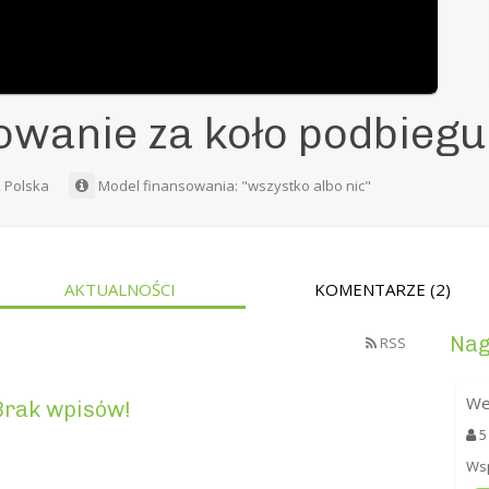
wanie za koło podbieg
, Polska
Model finansowania: "wszystko albo nic"
AKTUALNOŚCI
KOMENTARZE
(2)
Nag
RSS
We
Brak wpisów!
5
Wsp