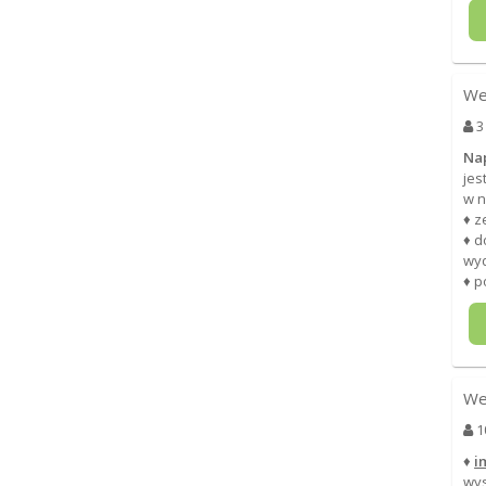
We
3
Na
jes
w n
♦ z
♦ d
wy
♦ p
We
1
♦
i
wys