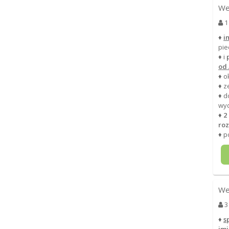
We
1
♦
i
pie
♦ i
od
♦ o
♦ z
♦ d
wy
♦
2
roz
♦ p
We
3
♦
s