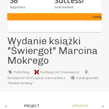
36
Success!
Supporters
Goal reached
100%
Wydanie książki
"Świergot" Marcina
Mokrego
Publishing
Fundacja_im.T.Karpowicza
Wrocław 50-107 Przejście Garncarskie 2
Funding model:
"flexible funding"
PROJECT
UPDATES
<
>