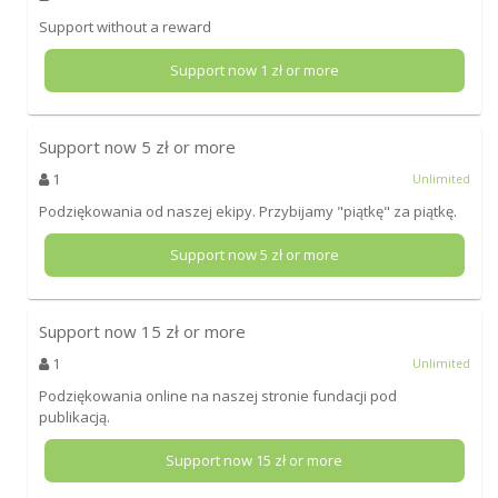
Support without a reward
Support now
1
zł or more
Support now
5
zł or more
1
Unlimited
Podziękowania od naszej ekipy. Przybijamy "piątkę" za piątkę.
Support now
5
zł or more
Support now
15
zł or more
1
Unlimited
Podziękowania online na naszej stronie fundacji pod
publikacją.
Support now
15
zł or more