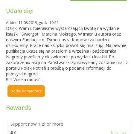
Udało się!
Added 11.08.2019, godz. 10:52
Dzięki Wam uzbieraliśmy wystarczającą kwotę na wydanie
książki "Świergot" Marcina Mokrego. W imieniu autora oraz
naszym Fundacji im. Tymoteusza Karpowicza bardzo
dziękujemy. Prace nad książką powoli się finalizują. Najpewniej
publikacja ukaże się na przełomie września i października.
Nagrody prześlemy niezwłocznie po wydaniu książki. Po
zakończeniu akcji na Państwa skrzynki wysłany zostanie mail z
portalu Polak Potrafi z prośbą o podanie informacji do
przesyłki nagród.
!!!!!!! Wielka radość.
Dodaj komentarz
Rewards
Support now
1
zł or more
0
Unlimited