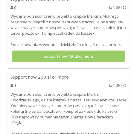
0
Left: 50 / 50
Wydana po zakończeniu projektu książka Marcina Mokrego
oraz osiem książek z naszej serii wydawniczej Tajne Komplety
wraz z wysyłką pocztową wraz z gadżetami z naszej kolekcji (np
torba, pocztówki, komplet zakładek do książek)
Podziękowania w wydanej dzięki zbiórce książce oraz online.
Support now
150
zł or more
Support now
200
zł or more
1
Left: 39 / 40
Wydana po zakończeniu projektu książka Marka
Kołodziejskiego, osiem książek z naszej serii wydawniczej Tajne
Komplety wraz z wysyłką pocztową wraz z gadżetami z naszej
kolekcji (np torba, pocztówki, komplet zakładek do książek). .
Plus najnowszy numer Magazynu Materiałów Literackich
"Cegła".
Podziękowania w wydanej dzięki zbiórce książce oraz online.