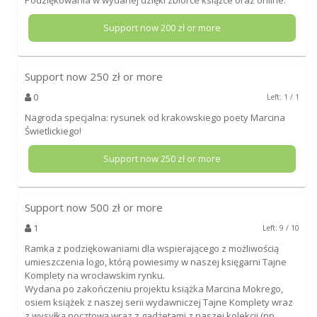
Support now
200
zł or more
Support now
250
zł or more
0
Left: 1 / 1
Nagroda specjalna: rysunek od krakowskiego poety Marcina
Świetlickiego!
Support now
250
zł or more
Support now
500
zł or more
1
Left: 9 / 10
Ramka z podziękowaniami dla wspierającego z możliwością
umieszczenia logo, którą powiesimy w naszej księgarni Tajne
Komplety na wrocławskim rynku.
Wydana po zakończeniu projektu książka Marcina Mokrego,
osiem książek z naszej serii wydawniczej Tajne Komplety wraz
z wysyłką pocztową wraz z gadżetami z naszej kolekcji (np