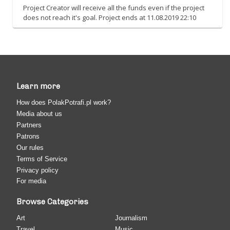
Project Creator will receive all the funds even if the project
does not reach it's goal. Project ends at 11.08.2019 22:10
Learn more
How does PolakPotrafi.pl work?
Media about us
Partners
Patrons
Our rules
Terms of Service
Privacy policy
For media
Browse Categories
Art
Journalism
Travel
Music