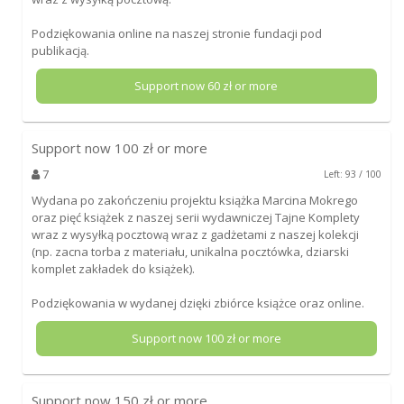
Podziękowania online na naszej stronie fundacji pod
publikacją.
Support now
60
zł or more
Support now
100
zł or more
7
Left: 93 / 100
Wydana po zakończeniu projektu książka Marcina Mokrego
oraz pięć książek z naszej serii wydawniczej Tajne Komplety
wraz z wysyłką pocztową wraz z gadżetami z naszej kolekcji
(np. zacna torba z materiału, unikalna pocztówka, dziarski
komplet zakładek do książek).
Podziękowania w wydanej dzięki zbiórce książce oraz online.
Support now
100
zł or more
Support now
150
zł or more