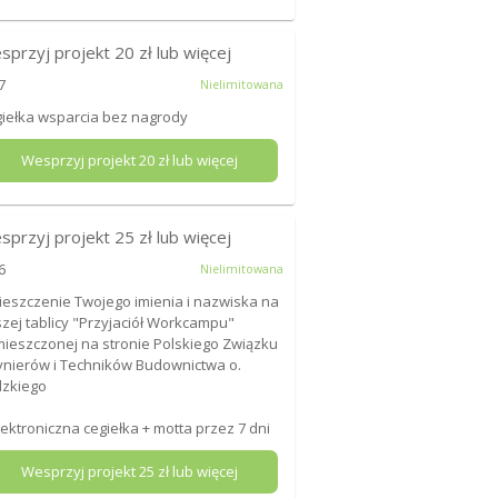
sprzyj projekt
20
zł lub więcej
7
Nielimitowana
iełka wsparcia bez nagrody
Wesprzyj projekt
20
zł lub więcej
sprzyj projekt
25
zł lub więcej
6
Nielimitowana
eszczenie Twojego imienia i nazwiska na
zej tablicy "Przyjaciół Workcampu"
ieszczonej na stronie Polskiego Związku
ynierów i Techników Budownictwa o.
dzkiego
lektroniczna cegiełka + motta przez 7 dni
Wesprzyj projekt
25
zł lub więcej