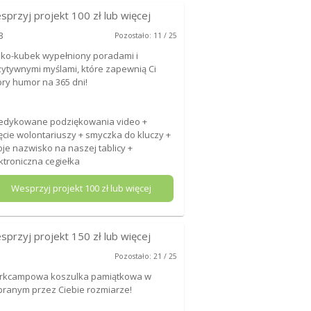
sprzyj projekt
100
zł lub więcej
3
Pozostało: 11 / 25
iko-kubek wypełniony poradami i
ytywnymi myślami, które zapewnią Ci
ry humor na 365 dni!
edykowane podziękowania video +
ęcie wolontariuszy + smyczka do kluczy +
je nazwisko na naszej tablicy +
ktroniczna cegiełka
Wesprzyj projekt
100
zł lub więcej
sprzyj projekt
150
zł lub więcej
Pozostało: 21 / 25
rkcampowa koszulka pamiątkowa w
ranym przez Ciebie rozmiarze!