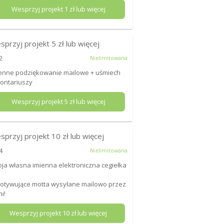
Wesprzyj projekt
1
zł lub więcej
sprzyj projekt
5
zł lub więcej
2
Nielimitowana
enne podziękowanie mailowe + uśmiech
ontariuszy
Wesprzyj projekt
5
zł lub więcej
sprzyj projekt
10
zł lub więcej
4
Nielimitowana
ja własna imienna elektroniczna cegiełka
otywujące motta wysyłane mailowo przez
ni!
Wesprzyj projekt
10
zł lub więcej