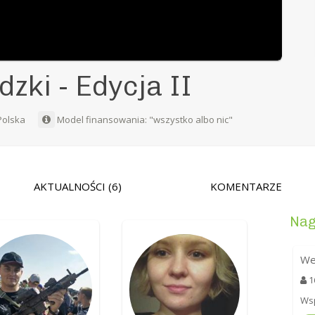
ki - Edycja II
Polska
Model finansowania: "wszystko albo nic"
AKTUALNOŚCI
(6)
KOMENTARZE
Nag
We
1
Wsp