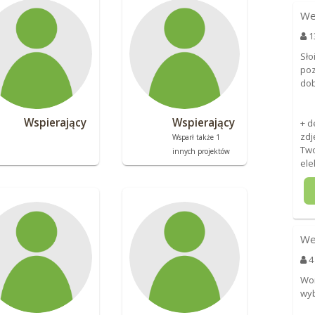
We
1
Sło
poz
dob
Wspierający
Wspierający
+ d
zdj
Wsparł także 1
Two
innych projektów
ele
We
4
Wo
wyb