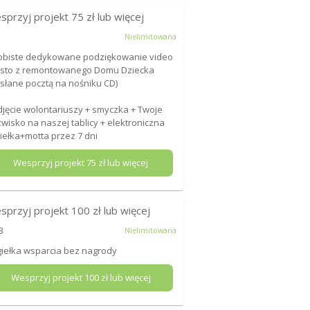
sprzyj projekt
75
zł lub więcej
Nielimitowana
biste dedykowane podziękowanie video
sto z remontowanego Domu Dziecka
słane pocztą na nośniku CD)
djęcie wolontariuszy + smyczka + Twoje
wisko na naszej tablicy + elektroniczna
iełka+motta przez 7 dni
Wesprzyj projekt
75
zł lub więcej
sprzyj projekt
100
zł lub więcej
3
Nielimitowana
iełka wsparcia bez nagrody
Wesprzyj projekt
100
zł lub więcej