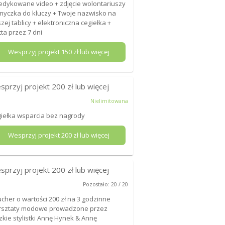
edykowane video + zdjęcie wolontariuszy
myczka do kluczy + Twoje nazwisko na
zej tablicy + elektroniczna cegiełka +
ta przez 7 dni
Wesprzyj projekt
150
zł lub więcej
sprzyj projekt
200
zł lub więcej
Nielimitowana
iełka wsparcia bez nagrody
Wesprzyj projekt
200
zł lub więcej
sprzyj projekt
200
zł lub więcej
Pozostało: 20 / 20
cher o wartości 200 zł na 3 godzinne
rsztaty modowe prowadzone przez
zkie stylistki Annę Hynek & Annę