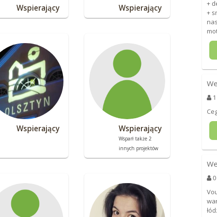
+ d
Wspierający
Wspierający
+ s
nas
mot
We
1
Ceg
Wspierający
Wspierający
Wsparł także 2
innych projektów
We
0
Vou
wa
łód