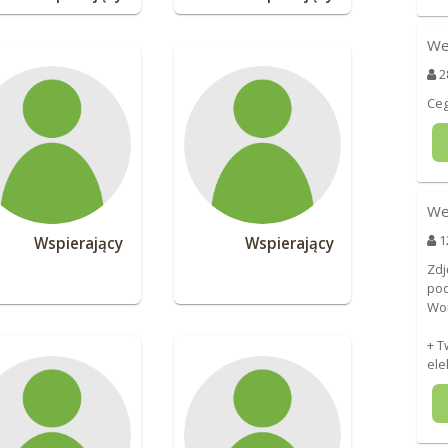
We
2
Ceg
We
1
Wspierający
Wspierający
Zdj
pod
Wo
+ T
ele