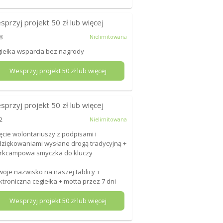
sprzyj projekt
50
zł lub więcej
8
Nielimitowana
iełka wsparcia bez nagrody
Wesprzyj projekt
50
zł lub więcej
sprzyj projekt
50
zł lub więcej
2
Nielimitowana
ęcie wolontariuszy z podpisami i
ziękowaniami wysłane drogą tradycyjną +
rkcampowa smyczka do kluczy
woje nazwisko na naszej tablicy +
ktroniczna cegiełka + motta przez 7 dni
Wesprzyj projekt
50
zł lub więcej