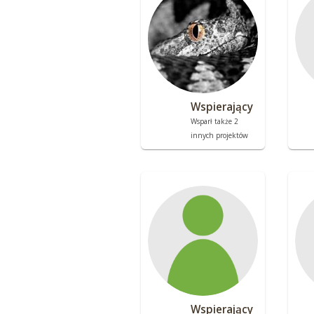
Wspierający
Wsparł także 2
innych projektów
Wspierający