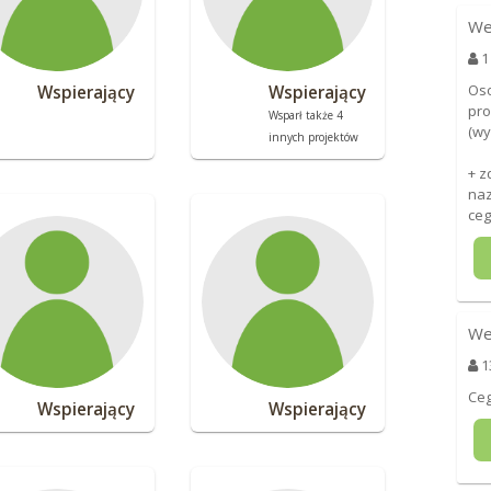
We
1
Oso
Wspierający
Wspierający
pro
Wsparł także 4
(wy
innych projektów
+ z
naz
ceg
We
1
Ceg
Wspierający
Wspierający