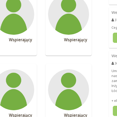
We
3
Ceg
Wspierający
Wspierający
We
3
Umi
nas
zam
Inż
Łó
+ e
Wspierający
Wspierający