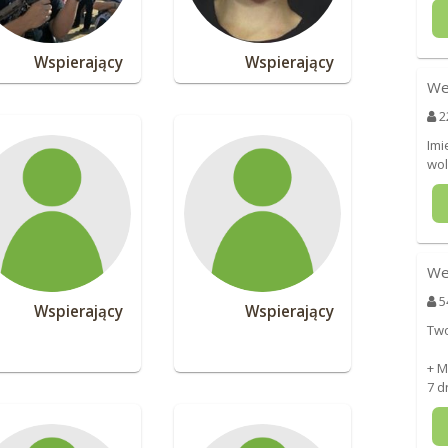
Wspierający
Wspierający
We
2
Imi
wol
We
5
Wspierający
Wspierający
Two
+ M
7 d