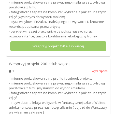
- imienne podziękowanie na prywatnego maila wraz z cyfrową
pocztówką z filmu
- fotograficzna tapeta na komputer wybrana z pakietu naszych
zdjęć (wysłanych do wyboru mailem)
- płyta winylowa En2akaz, należącego do wytworni U know me
records, podpisana przez artystę
- bankiet w naszej pracowni, w tle pokaz naszych prac,
rozmowy i tańce; ciasto z konfiturami i ekologiczny trunek
Wesprzyj projekt
150
zł lub więcej
Wesprzyj projekt
200
zł lub więcej
3
Wyczerpana
- imienne podziękowanie na profilu facebook projektu
- imienne podziękowanie na prywatnego maila wraz z cyfrową
pocztówką z filmu (wysłanych do wyboru mailem)
- fotograficzna tapeta na komputer wybrana z pakietu naszych
zdjęć
- indywidualna lekcja woltyżerki w fantastycznej szkole Wolteo,
udokumentowa przez nas fotograficznie ( dojazd do Warszawy
we własnym zakresie )