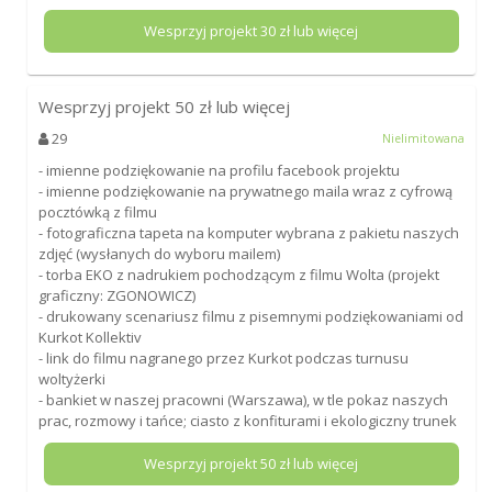
Wesprzyj projekt
30
zł lub więcej
Wesprzyj projekt
50
zł lub więcej
29
Nielimitowana
- imienne podziękowanie na profilu facebook projektu
- imienne podziękowanie na prywatnego maila wraz z cyfrową
pocztówką z filmu
- fotograficzna tapeta na komputer wybrana z pakietu naszych
zdjęć (wysłanych do wyboru mailem)
- torba EKO z nadrukiem pochodzącym z filmu Wolta (projekt
graficzny: ZGONOWICZ)
- drukowany scenariusz filmu z pisemnymi podziękowaniami od
Kurkot Kollektiv
- link do filmu nagranego przez Kurkot podczas turnusu
woltyżerki
- bankiet w naszej pracowni (Warszawa), w tle pokaz naszych
prac, rozmowy i tańce; ciasto z konfiturami i ekologiczny trunek
Wesprzyj projekt
50
zł lub więcej