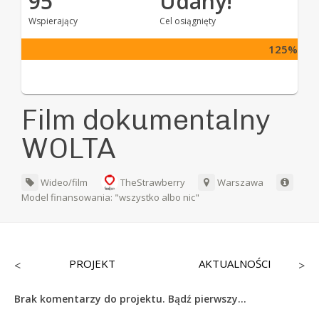
95
Udany!
Wspierający
Cel osiągnięty
125%
Film dokumentalny
WOLTA
Wideo/film
TheStrawberry
Warszawa
Model finansowania: "wszystko albo nic"
PROJEKT
AKTUALNOŚCI
<
>
Brak komentarzy do projektu. Bądź pierwszy...