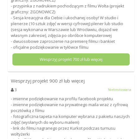
- przypinka z nadrukiem pochodzącym z filmu Wolta (projekt
graficzny: ZGONOWICZ)
- Sesja kreacyjna dla Ciebie i ukochanej osoby! W studio i
plenerze (10 sztuk zdjęć w wersji cyfrowej) plener lub studio
(sesja wykonana w Warszawie lub Wrocławiu, dojazd we
własnym zakresie), zdjęcia po obróbce komputerowej
- dwuosobowe zaproszenie na premierę filmu i bankiet
- oficjalne podziękowanie w tyłówce filmu
Wesprzyj projekt
700
zł lub więcej
Wesprzyj projekt
900
zł lub więcej
3
Nielimitowana
- imienne podziękowanie na profilu facebook projektu
- imienne podziękowanie na prywatnego maila wraz z cyfrową
pocztówką z filmu
- fotograficzna tapeta na komputer wybrana z pakietu naszych
zdjęć (wysłanych do wyboru mailem)
- link do filmu nagranego przez Kurkot podczas turnusu
woltyżerki