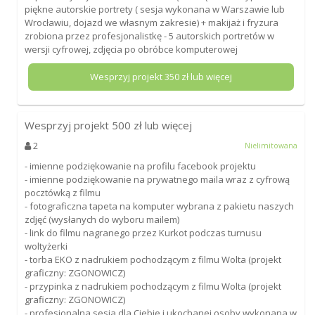
piękne autorskie portrety ( sesja wykonana w Warszawie lub
Wrocławiu, dojazd we własnym zakresie) + makijaż i fryzura
zrobiona przez profesjonalistkę - 5 autorskich portretów w
wersji cyfrowej, zdjęcia po obróbce komputerowej
Wesprzyj projekt
350
zł lub więcej
Wesprzyj projekt
500
zł lub więcej
2
Nielimitowana
- imienne podziękowanie na profilu facebook projektu
- imienne podziękowanie na prywatnego maila wraz z cyfrową
pocztówką z filmu
- fotograficzna tapeta na komputer wybrana z pakietu naszych
zdjęć (wysłanych do wyboru mailem)
- link do filmu nagranego przez Kurkot podczas turnusu
woltyżerki
- torba EKO z nadrukiem pochodzącym z filmu Wolta (projekt
graficzny: ZGONOWICZ)
- przypinka z nadrukiem pochodzącym z filmu Wolta (projekt
graficzny: ZGONOWICZ)
- profesjonalna sesja dla Ciebie i ukochanej osoby wykonana w