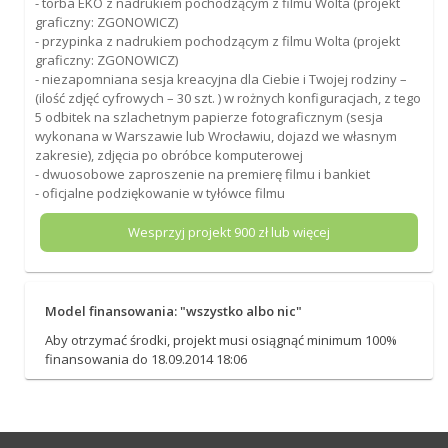
- torba EKO z nadrukiem pochodzącym z filmu Wolta (projekt
graficzny: ZGONOWICZ)
- przypinka z nadrukiem pochodzącym z filmu Wolta (projekt
graficzny: ZGONOWICZ)
- niezapomniana sesja kreacyjna dla Ciebie i Twojej rodziny –
(ilość zdjęć cyfrowych – 30 szt. ) w rożnych konfiguracjach, z tego
5 odbitek na szlachetnym papierze fotograficznym (sesja
wykonana w Warszawie lub Wrocławiu, dojazd we własnym
zakresie), zdjęcia po obróbce komputerowej
- dwuosobowe zaproszenie na premierę filmu i bankiet
- oficjalne podziękowanie w tyłówce filmu
Wesprzyj projekt
900
zł lub więcej
Model finansowania: "wszystko albo nic"
Aby otrzymać środki, projekt musi osiągnąć minimum 100%
finansowania do 18.09.2014 18:06