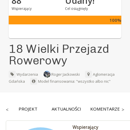
88
Udany!
Wspierający
Cel osiągnięty
100%
18 Wielki Przejazd
Rowerowy
Wydarzenia
Roger Jackowski
Aglomeracja
Gdańska
Model finansowania: "wszystko albo nic"
CY
PROJEKT
AKTUALNOŚCI
KOMENTARZE
<
>
Wspierający