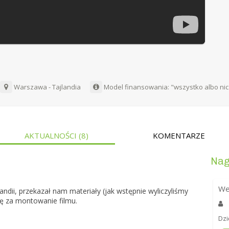
Warszawa - Tajlandia
Model finansowania: "wszystko albo nic
AKTUALNOŚCI
(8)
KOMENTARZE
Nag
We
andii, przekazał nam materiały (jak wstępnie wyliczyliśmy
ię za montowanie filmu.
Dzi