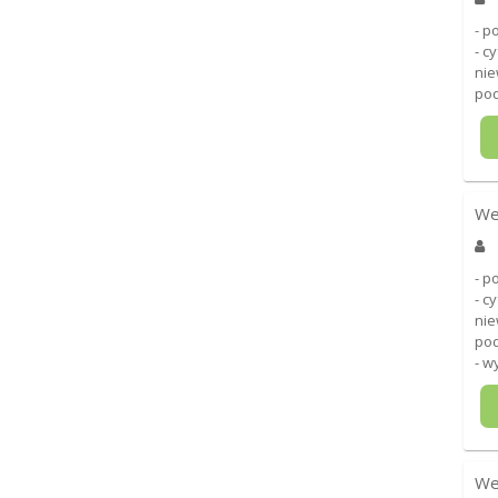
- p
- c
nie
pod
We
- p
- c
nie
pod
- w
We