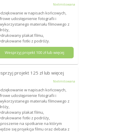
Nielimitowana
odziękowanie w napisach końcowych,
yfrowe udostępnienie fotografii i
wykorzystanego materiału filmowego z
róży,
ydrukowany plakat filmu,
ydrukowane fotki z podróży.
Wesprzyj projekt
100
zł lub więcej
sprzyj projekt
125
zł lub więcej
Nielimitowana
odziękowanie w napisach końcowych,
yfrowe udostępnienie fotografii i
wykorzystanego materiału filmowego z
róży,
ydrukowany plakat filmu,
ydrukowane fotki z podróży,
aproszenie na spotkanie na którym
ędzie się projekcja filmu oraz debata z