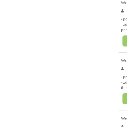
We
- p
- z
po
We
- p
- z
the
We