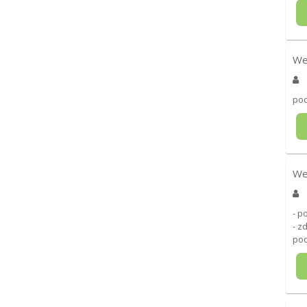
We
pod
We
- p
- z
po