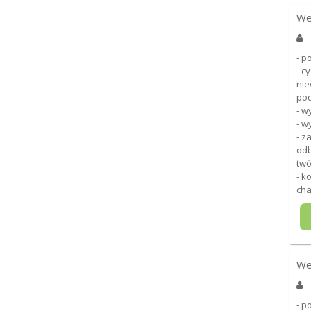
We
- p
- c
nie
pod
- w
- w
- z
odb
twó
- k
cha
We
- p