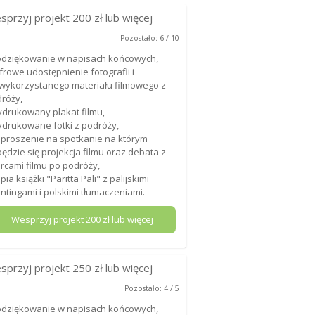
sprzyj projekt
200
zł lub więcej
Pozostało: 6 / 10
odziękowanie w napisach końcowych,
yfrowe udostępnienie fotografii i
wykorzystanego materiału filmowego z
róży,
ydrukowany plakat filmu,
ydrukowane fotki z podróży,
aproszenie na spotkanie na którym
ędzie się projekcja filmu oraz debata z
rcami filmu po podróży,
opia książki "Paritta Pali" z palijskimi
ntingami i polskimi tłumaczeniami.
Wesprzyj projekt
200
zł lub więcej
sprzyj projekt
250
zł lub więcej
Pozostało: 4 / 5
odziękowanie w napisach końcowych,