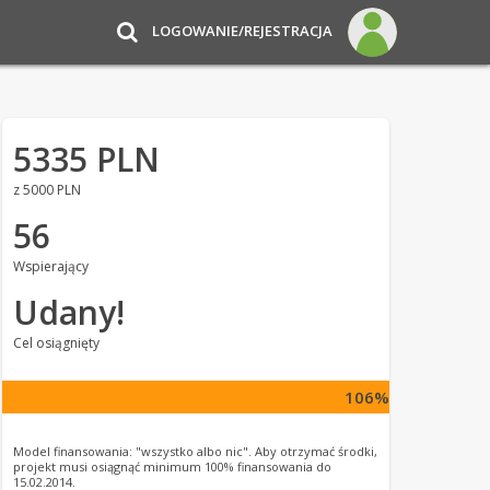
LOGOWANIE/REJESTRACJA
5335 PLN
z 5000 PLN
56
Wspierający
Udany!
Cel osiągnięty
106%
Model finansowania: "wszystko albo nic". Aby otrzymać środki,
projekt musi osiągnąć minimum 100% finansowania do
15.02.2014.