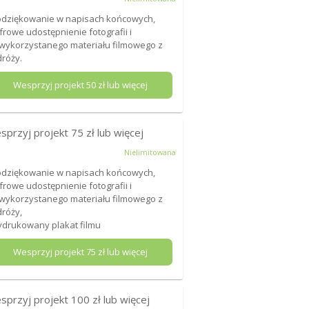
odziękowanie w napisach końcowych,
yfrowe udostępnienie fotografii i
wykorzystanego materiału filmowego z
róży.
Wesprzyj projekt
50
zł lub więcej
sprzyj projekt
75
zł lub więcej
Nielimitowana
odziękowanie w napisach końcowych,
yfrowe udostępnienie fotografii i
wykorzystanego materiału filmowego z
róży,
ydrukowany plakat filmu
Wesprzyj projekt
75
zł lub więcej
sprzyj projekt
100
zł lub więcej