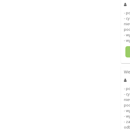
- p
- c
nie
pod
- w
- w
We
- p
- c
nie
pod
- w
- w
- z
odb