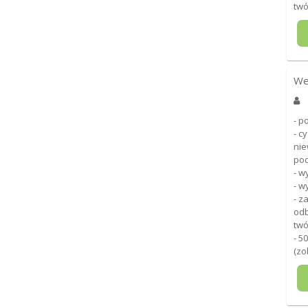
twó
We
- p
- c
nie
pod
- w
- w
- z
odb
twó
- 5
(zo