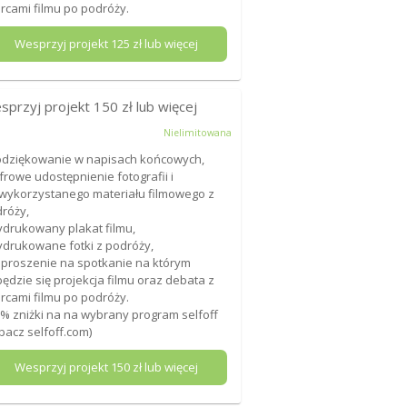
rcami filmu po podróży.
Wesprzyj projekt
125
zł lub więcej
sprzyj projekt
150
zł lub więcej
Nielimitowana
odziękowanie w napisach końcowych,
yfrowe udostępnienie fotografii i
wykorzystanego materiału filmowego z
róży,
ydrukowany plakat filmu,
ydrukowane fotki z podróży,
aproszenie na spotkanie na którym
ędzie się projekcja filmu oraz debata z
rcami filmu po podróży.
0% zniżki na na wybrany program selfoff
bacz selfoff.com)
Wesprzyj projekt
150
zł lub więcej